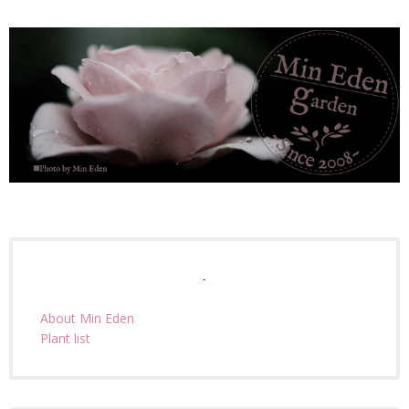
.
About Min Eden
Plant list