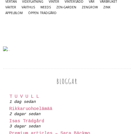
VERTAN
VIDEFLÄTNING
VINTER
VINTERSÅDD
VÅR
VÅRBRUKET
VÄXTER
VÄXTHUS
WEEDS
ZEN-GARDEN
ZENGROW
ZINK
ÄPPELBLOM
ÖPPEN TRÄDGÅRD
BLOGGAR
T U V U L L
1 dag sedan
Rikkaruohoelämää
2 dagar sedan
Isas Trädgård
3 dagar sedan
Premium articles – Sara Bäckmo