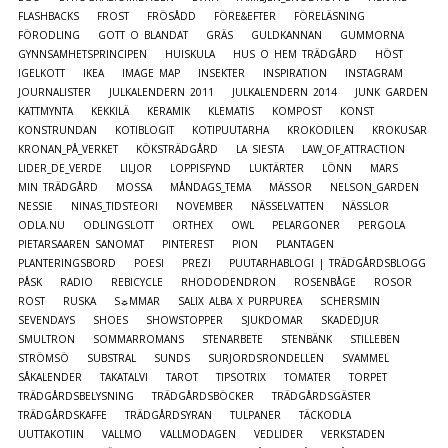
FLASHBACKS
FROST
FRÖSÅDD
FÖRE&EFTER
FÖRELÄSNING
FÖRODLING
GOTT O BLANDAT
GRÄS
GULDKANNAN
GUMMORNA
GYNNSAMHETSPRINCIPEN
HUISKULA
HUS O HEM TRÄDGÅRD
HÖST
IGELKOTT
IKEA
IMAGE MAP
INSEKTER
INSPIRATION
INSTAGRAM
JOURNALISTER
JULKALENDERN 2011
JULKALENDERN 2014
JUNK GARDEN
KATTMYNTA
KEKKILÄ
KERAMIK
KLEMATIS
KOMPOST
KONST
KONSTRUNDAN
KOTIBLOGIT
KOTIPUUTARHA
KROKODILEN
KROKUSAR
KRONAN_PÅ_VERKET
KÖKSTRÄDGÅRD
LA SIESTA
LAW_OF_ATTRACTION
LIDER_DE_VERDE
LILJOR
LOPPISFYND
LUKTÄRTER
LÖNN
MARS
MIN TRÄDGÅRD
MOSSA
MÅNDAGS_TEMA
MÄSSOR
NELSON_GARDEN
NESSIE
NINAS_TIDSTEORI
NOVEMBER
NÄSSELVATTEN
NÄSSLOR
ODLA.NU
ODLINGSLOTT
ORTHEX
OWL
PELARGONER
PERGOLA
PIETARSAAREN SANOMAT
PINTEREST
PION
PLANTAGEN
PLANTERINGSBORD
POESI
PREZI
PUUTARHABLOGI | TRÄDGÅRDSBLOGG
PÅSK
RADIO
REBICYCLE
RHODODENDRON
ROSENBÅGE
ROSOR
ROST
RUSKA
S☼MMAR
SALIX ALBA X PURPUREA
SCHERSMIN
SEVENDAYS
SHOES
SHOWSTOPPER
SJUKDOMAR
SKADEDJUR
SMULTRON
SOMMARROMANS
STENARBETE
STENBÄNK
STILLEBEN
STRÖMSÖ
SUBSTRAL
SUNDS
SURJORDSRONDELLEN
SVAMMEL
SÅKALENDER
TAKATALVI
TAROT
TIPSOTRIX
TOMATER
TORPET
TRÄDGÅRDSBELYSNING
TRÄDGÅRDSBÖCKER
TRÄDGÅRDSGÄSTER
TRÄDGÅRDSKAFFE
TRÄDGÅRDSYRAN
TULPANER
TÄCKODLA
UUTTAKOTIIN
VALLMO
VALLMODAGEN
VEDLIDER
VERKSTADEN