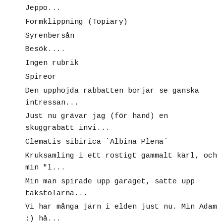
Jeppo...
Formklippning (Topiary)
Syrenbersån
Besök....
Ingen rubrik
Spireor
Den upphöjda rabbatten börjar se ganska
intressan...
Just nu grävar jag (för hand) en
skuggrabatt invi...
Clematis sibirica `Albina Plena´
Kruksamling i ett rostigt gammalt kärl, och
min "l...
Min man spirade upp garaget, satte upp
takstolarna...
Vi har många järn i elden just nu. Min Adam
:) hå...