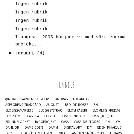
Ingen rubrik
Ingen rubrik
Ingen rubrik
Ingen rubrik
I augusti 2005 började vi med vårt enorma
projekt...
►
januari
(4)
LABELS
@NORDICGARDENBLOGGERS
ANDRAS TRÄDGÅRDAR
ASPEGRENS TRÄDGÅRD
AUGUSTI
BED OF ROSES
BH
BLOGGSAMARBETE
BLOGGSYSTRAR
BLOM-KÅSERI
BLOMMIG FREDAG
BLOSSOM
BLÅSIPPA
BOSCH
BOSCH INDEGO
BOSSE_THE_CAT
BRUNNSLOCKET
BYGGPROJEKT
CASA
CASA DE FLORES
CHI
CV
DAHLIOR
DAME EDEN
DAMM
DIGITAL ART
DIY
EDEN PIHAKLUBI
EGO
ETT.OGRÄS.OM.DAGEN
EVITA
FAMILJEN_SNÖDROPPE
FISKARS