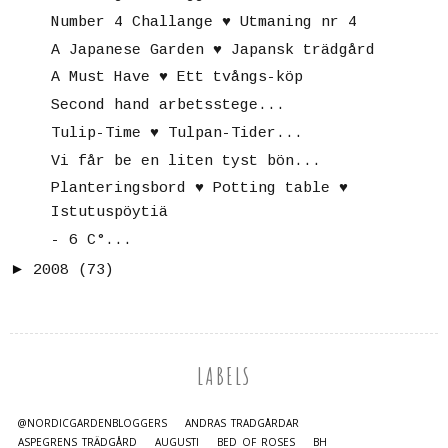
Number 4 Challange ♥ Utmaning nr 4
A Japanese Garden ♥ Japansk trädgård
A Must Have ♥ Ett tvångs-köp
Second hand arbetsstege...
Tulip-Time ♥ Tulpan-Tider...
Vi får be en liten tyst bön...
Planteringsbord ♥ Potting table ♥
Istutuspöytiä
- 6 C°...
►
2008
(73)
LABELS
@NORDICGARDENBLOGGERS
ANDRAS TRÄDGÅRDAR
ASPEGRENS TRÄDGÅRD
AUGUSTI
BED OF ROSES
BH