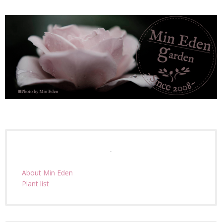
.
About Min Eden
Plant list