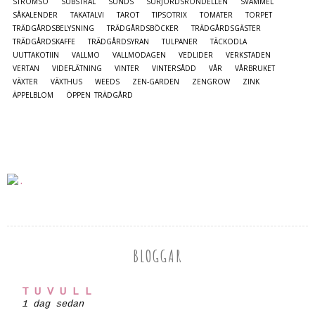
STRÖMSÖ
SUBSTRAL
SUNDS
SURJORDSRONDELLEN
SVAMMEL
SÅKALENDER
TAKATALVI
TAROT
TIPSOTRIX
TOMATER
TORPET
TRÄDGÅRDSBELYSNING
TRÄDGÅRDSBÖCKER
TRÄDGÅRDSGÄSTER
TRÄDGÅRDSKAFFE
TRÄDGÅRDSYRAN
TULPANER
TÄCKODLA
UUTTAKOTIIN
VALLMO
VALLMODAGEN
VEDLIDER
VERKSTADEN
VERTAN
VIDEFLÄTNING
VINTER
VINTERSÅDD
VÅR
VÅRBRUKET
VÄXTER
VÄXTHUS
WEEDS
ZEN-GARDEN
ZENGROW
ZINK
ÄPPELBLOM
ÖPPEN TRÄDGÅRD
BLOGGAR
T U V U L L
1 dag sedan