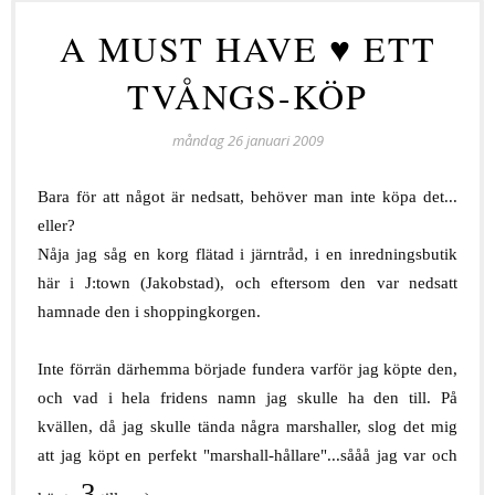
A MUST HAVE ♥ ETT
TVÅNGS-KÖP
måndag 26 januari 2009
Bara för att något är nedsatt, behöver man inte köpa det...
eller?
Nåja jag såg en korg flätad i järntråd, i en inredningsbutik
här i J:town (Jakobstad), och eftersom den var nedsatt
hamnade den i shoppingkorgen.
Inte förrän därhemma började fundera varför jag köpte den,
och vad i hela fridens namn jag skulle ha den till. På
kvällen, då jag skulle tända några marshaller, slog det mig
att jag köpt en perfekt "marshall-hållare"...sååå jag var och
3