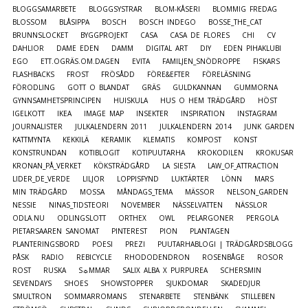
BLOGGSAMARBETE
BLOGGSYSTRAR
BLOM-KÅSERI
BLOMMIG FREDAG
BLOSSOM
BLÅSIPPA
BOSCH
BOSCH INDEGO
BOSSE_THE_CAT
BRUNNSLOCKET
BYGGPROJEKT
CASA
CASA DE FLORES
CHI
CV
DAHLIOR
DAME EDEN
DAMM
DIGITAL ART
DIY
EDEN PIHAKLUBI
EGO
ETT.OGRÄS.OM.DAGEN
EVITA
FAMILJEN_SNÖDROPPE
FISKARS
FLASHBACKS
FROST
FRÖSÅDD
FÖRE&EFTER
FÖRELÄSNING
FÖRODLING
GOTT O BLANDAT
GRÄS
GULDKANNAN
GUMMORNA
GYNNSAMHETSPRINCIPEN
HUISKULA
HUS O HEM TRÄDGÅRD
HÖST
IGELKOTT
IKEA
IMAGE MAP
INSEKTER
INSPIRATION
INSTAGRAM
JOURNALISTER
JULKALENDERN 2011
JULKALENDERN 2014
JUNK GARDEN
KATTMYNTA
KEKKILÄ
KERAMIK
KLEMATIS
KOMPOST
KONST
KONSTRUNDAN
KOTIBLOGIT
KOTIPUUTARHA
KROKODILEN
KROKUSAR
KRONAN_PÅ_VERKET
KÖKSTRÄDGÅRD
LA SIESTA
LAW_OF_ATTRACTION
LIDER_DE_VERDE
LILJOR
LOPPISFYND
LUKTÄRTER
LÖNN
MARS
MIN TRÄDGÅRD
MOSSA
MÅNDAGS_TEMA
MÄSSOR
NELSON_GARDEN
NESSIE
NINAS_TIDSTEORI
NOVEMBER
NÄSSELVATTEN
NÄSSLOR
ODLA.NU
ODLINGSLOTT
ORTHEX
OWL
PELARGONER
PERGOLA
PIETARSAAREN SANOMAT
PINTEREST
PION
PLANTAGEN
PLANTERINGSBORD
POESI
PREZI
PUUTARHABLOGI | TRÄDGÅRDSBLOGG
PÅSK
RADIO
REBICYCLE
RHODODENDRON
ROSENBÅGE
ROSOR
ROST
RUSKA
S☼MMAR
SALIX ALBA X PURPUREA
SCHERSMIN
SEVENDAYS
SHOES
SHOWSTOPPER
SJUKDOMAR
SKADEDJUR
SMULTRON
SOMMARROMANS
STENARBETE
STENBÄNK
STILLEBEN