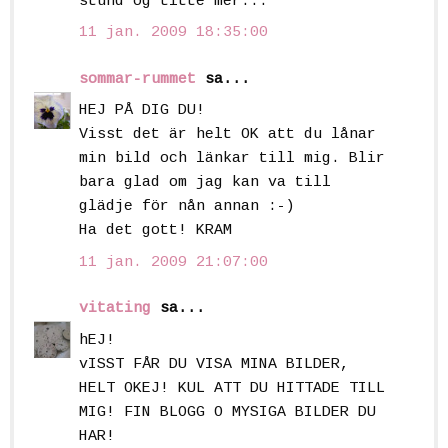
stund og titte mer...
11 jan. 2009 18:35:00
sommar-rummet
sa...
HEJ PÅ DIG DU!
Visst det är helt OK att du lånar
min bild och länkar till mig. Blir
bara glad om jag kan va till
glädje för nån annan :-)
Ha det gott! KRAM
11 jan. 2009 21:07:00
vitating
sa...
hEJ!
vISST FÅR DU VISA MINA BILDER,
HELT OKEJ! KUL ATT DU HITTADE TILL
MIG! FIN BLOGG O MYSIGA BILDER DU
HAR!