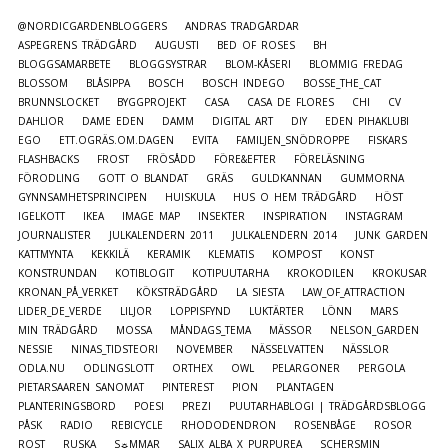
@NORDICGARDENBLOGGERS
ANDRAS TRÄDGÅRDAR
ASPEGRENS TRÄDGÅRD
AUGUSTI
BED OF ROSES
BH
BLOGGSAMARBETE
BLOGGSYSTRAR
BLOM-KÅSERI
BLOMMIG FREDAG
BLOSSOM
BLÅSIPPA
BOSCH
BOSCH INDEGO
BOSSE_THE_CAT
BRUNNSLOCKET
BYGGPROJEKT
CASA
CASA DE FLORES
CHI
CV
DAHLIOR
DAME EDEN
DAMM
DIGITAL ART
DIY
EDEN PIHAKLUBI
EGO
ETT.OGRÄS.OM.DAGEN
EVITA
FAMILJEN_SNÖDROPPE
FISKARS
FLASHBACKS
FROST
FRÖSÅDD
FÖRE&EFTER
FÖRELÄSNING
FÖRODLING
GOTT O BLANDAT
GRÄS
GULDKANNAN
GUMMORNA
GYNNSAMHETSPRINCIPEN
HUISKULA
HUS O HEM TRÄDGÅRD
HÖST
IGELKOTT
IKEA
IMAGE MAP
INSEKTER
INSPIRATION
INSTAGRAM
JOURNALISTER
JULKALENDERN 2011
JULKALENDERN 2014
JUNK GARDEN
KATTMYNTA
KEKKILÄ
KERAMIK
KLEMATIS
KOMPOST
KONST
KONSTRUNDAN
KOTIBLOGIT
KOTIPUUTARHA
KROKODILEN
KROKUSAR
KRONAN_PÅ_VERKET
KÖKSTRÄDGÅRD
LA SIESTA
LAW_OF_ATTRACTION
LIDER_DE_VERDE
LILJOR
LOPPISFYND
LUKTÄRTER
LÖNN
MARS
MIN TRÄDGÅRD
MOSSA
MÅNDAGS_TEMA
MÄSSOR
NELSON_GARDEN
NESSIE
NINAS_TIDSTEORI
NOVEMBER
NÄSSELVATTEN
NÄSSLOR
ODLA.NU
ODLINGSLOTT
ORTHEX
OWL
PELARGONER
PERGOLA
PIETARSAAREN SANOMAT
PINTEREST
PION
PLANTAGEN
PLANTERINGSBORD
POESI
PREZI
PUUTARHABLOGI | TRÄDGÅRDSBLOGG
PÅSK
RADIO
REBICYCLE
RHODODENDRON
ROSENBÅGE
ROSOR
ROST
RUSKA
S☼MMAR
SALIX ALBA X PURPUREA
SCHERSMIN