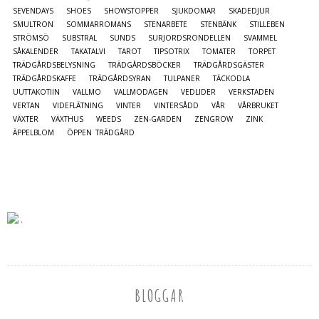
SEVENDAYS
SHOES
SHOWSTOPPER
SJUKDOMAR
SKADEDJUR
SMULTRON
SOMMARROMANS
STENARBETE
STENBÄNK
STILLEBEN
STRÖMSÖ
SUBSTRAL
SUNDS
SURJORDSRONDELLEN
SVAMMEL
SÅKALENDER
TAKATALVI
TAROT
TIPSOTRIX
TOMATER
TORPET
TRÄDGÅRDSBELYSNING
TRÄDGÅRDSBÖCKER
TRÄDGÅRDSGÄSTER
TRÄDGÅRDSKAFFE
TRÄDGÅRDSYRAN
TULPANER
TÄCKODLA
UUTTAKOTIIN
VALLMO
VALLMODAGEN
VEDLIDER
VERKSTADEN
VERTAN
VIDEFLÄTNING
VINTER
VINTERSÅDD
VÅR
VÅRBRUKET
VÄXTER
VÄXTHUS
WEEDS
ZEN-GARDEN
ZENGROW
ZINK
ÄPPELBLOM
ÖPPEN TRÄDGÅRD
BLOGGAR