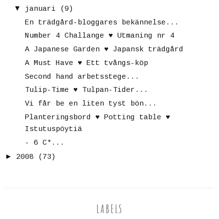
▼
januari
(9)
En trädgård-bloggares bekännelse...
Number 4 Challange ♥ Utmaning nr 4
A Japanese Garden ♥ Japansk trädgård
A Must Have ♥ Ett tvångs-köp
Second hand arbetsstege...
Tulip-Time ♥ Tulpan-Tider...
Vi får be en liten tyst bön...
Planteringsbord ♥ Potting table ♥
Istutuspöytiä
- 6 C°...
►
2008
(73)
LABELS