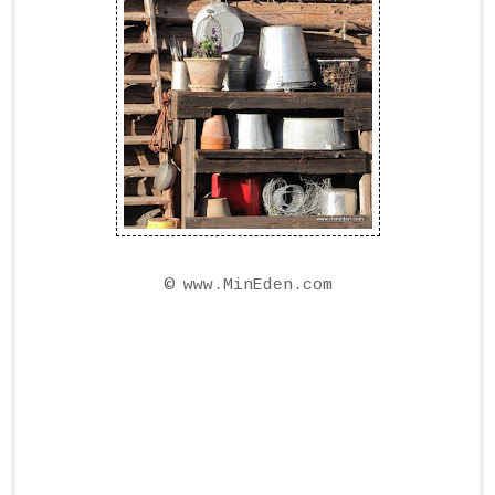
©
www.MinEden.com
Sökord:
planteringsbord, odlingsbänk, planteringsbänk,
pottingbench potting bench pottingtable potting table,
have bord, istutuspöytä, посадка стол, piantare
tavolo, la plantation de table