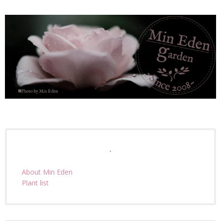
.
About Min Eden
Plant list