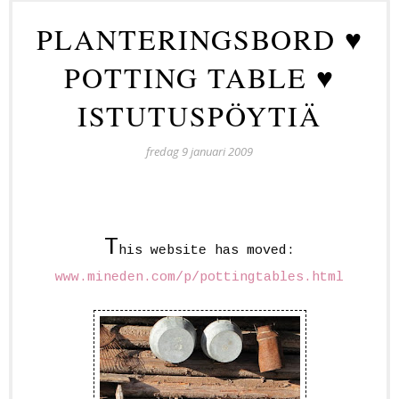
PLANTERINGSBORD ♥
POTTING TABLE ♥
ISTUTUSPÖYTIÄ
fredag 9 januari 2009
T
his website has moved:
www.mineden.com/p/pottingtables.html