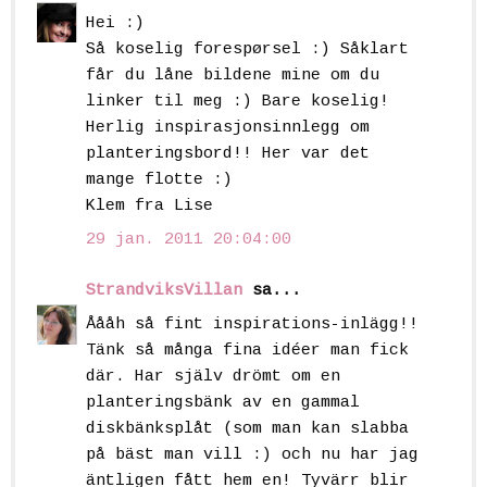
Hei :)
Så koselig forespørsel :) Såklart
får du låne bildene mine om du
linker til meg :) Bare koselig!
Herlig inspirasjonsinnlegg om
planteringsbord!! Her var det
mange flotte :)
Klem fra Lise
29 jan. 2011 20:04:00
StrandviksVillan
sa...
Åååh så fint inspirations-inlägg!!
Tänk så många fina idéer man fick
där. Har själv drömt om en
planteringsbänk av en gammal
diskbänksplåt (som man kan slabba
på bäst man vill :) och nu har jag
äntligen fått hem en! Tyvärr blir