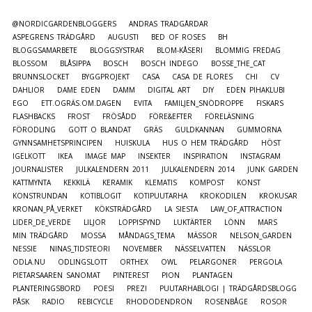
@NORDICGARDENBLOGGERS
ANDRAS TRÄDGÅRDAR
ASPEGRENS TRÄDGÅRD
AUGUSTI
BED OF ROSES
BH
BLOGGSAMARBETE
BLOGGSYSTRAR
BLOM-KÅSERI
BLOMMIG FREDAG
BLOSSOM
BLÅSIPPA
BOSCH
BOSCH INDEGO
BOSSE_THE_CAT
BRUNNSLOCKET
BYGGPROJEKT
CASA
CASA DE FLORES
CHI
CV
DAHLIOR
DAME EDEN
DAMM
DIGITAL ART
DIY
EDEN PIHAKLUBI
EGO
ETT.OGRÄS.OM.DAGEN
EVITA
FAMILJEN_SNÖDROPPE
FISKARS
FLASHBACKS
FROST
FRÖSÅDD
FÖRE&EFTER
FÖRELÄSNING
FÖRODLING
GOTT O BLANDAT
GRÄS
GULDKANNAN
GUMMORNA
GYNNSAMHETSPRINCIPEN
HUISKULA
HUS O HEM TRÄDGÅRD
HÖST
IGELKOTT
IKEA
IMAGE MAP
INSEKTER
INSPIRATION
INSTAGRAM
JOURNALISTER
JULKALENDERN 2011
JULKALENDERN 2014
JUNK GARDEN
KATTMYNTA
KEKKILÄ
KERAMIK
KLEMATIS
KOMPOST
KONST
KONSTRUNDAN
KOTIBLOGIT
KOTIPUUTARHA
KROKODILEN
KROKUSAR
KRONAN_PÅ_VERKET
KÖKSTRÄDGÅRD
LA SIESTA
LAW_OF_ATTRACTION
LIDER_DE_VERDE
LILJOR
LOPPISFYND
LUKTÄRTER
LÖNN
MARS
MIN TRÄDGÅRD
MOSSA
MÅNDAGS_TEMA
MÄSSOR
NELSON_GARDEN
NESSIE
NINAS_TIDSTEORI
NOVEMBER
NÄSSELVATTEN
NÄSSLOR
ODLA.NU
ODLINGSLOTT
ORTHEX
OWL
PELARGONER
PERGOLA
PIETARSAAREN SANOMAT
PINTEREST
PION
PLANTAGEN
PLANTERINGSBORD
POESI
PREZI
PUUTARHABLOGI | TRÄDGÅRDSBLOGG
PÅSK
RADIO
REBICYCLE
RHODODENDRON
ROSENBÅGE
ROSOR