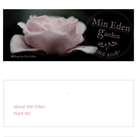
.
About Min Eden
Plant list