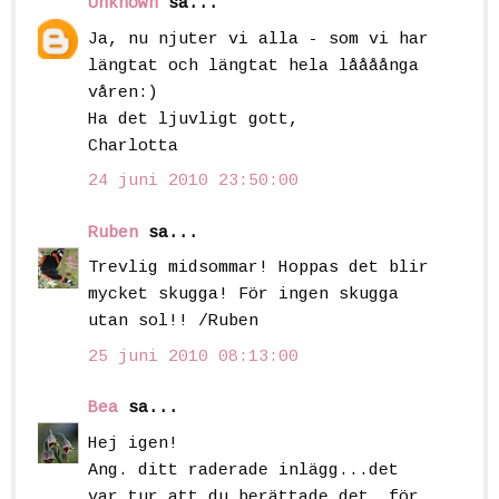
Unknown
sa...
Ja, nu njuter vi alla - som vi har
längtat och längtat hela låååånga
våren:)
Ha det ljuvligt gott,
Charlotta
24 juni 2010 23:50:00
Ruben
sa...
Trevlig midsommar! Hoppas det blir
mycket skugga! För ingen skugga
utan sol!! /Ruben
25 juni 2010 08:13:00
Bea
sa...
Hej igen!
Ang. ditt raderade inlägg...det
var tur att du berättade det, för