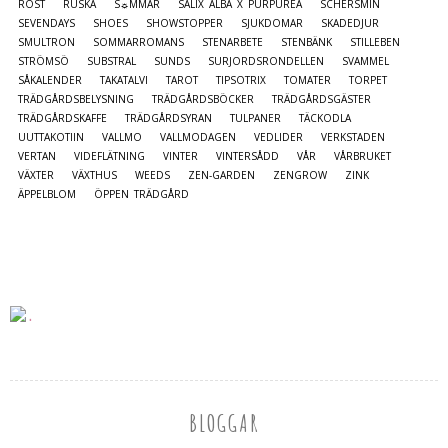
ROST
RUSKA
S☼MMAR
SALIX ALBA X PURPUREA
SCHERSMIN
SEVENDAYS
SHOES
SHOWSTOPPER
SJUKDOMAR
SKADEDJUR
SMULTRON
SOMMARROMANS
STENARBETE
STENBÄNK
STILLEBEN
STRÖMSÖ
SUBSTRAL
SUNDS
SURJORDSRONDELLEN
SVAMMEL
SÅKALENDER
TAKATALVI
TAROT
TIPSOTRIX
TOMATER
TORPET
TRÄDGÅRDSBELYSNING
TRÄDGÅRDSBÖCKER
TRÄDGÅRDSGÄSTER
TRÄDGÅRDSKAFFE
TRÄDGÅRDSYRAN
TULPANER
TÄCKODLA
UUTTAKOTIIN
VALLMO
VALLMODAGEN
VEDLIDER
VERKSTADEN
VERTAN
VIDEFLÄTNING
VINTER
VINTERSÅDD
VÅR
VÅRBRUKET
VÄXTER
VÄXTHUS
WEEDS
ZEN-GARDEN
ZENGROW
ZINK
ÄPPELBLOM
ÖPPEN TRÄDGÅRD
BLOGGAR