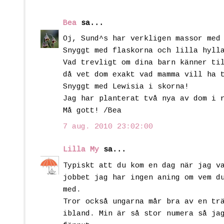
Bea
sa...
Oj, Sund^s har verkligen massor med
Snyggt med flaskorna och lilla hyll
Vad trevligt om dina barn känner ti
då vet dom exakt vad mamma vill ha 
Snyggt med Lewisia i skorna!
Jag har planterat två nya av dom i 
Må gott! /Bea
7 aug. 2010 23:02:00
Lilla My
sa...
Typiskt att du kom en dag när jag v
jobbet jag har ingen aning om vem d
med.
Tror också ungarna mår bra av en tr
ibland. Min är så stor numera så ja