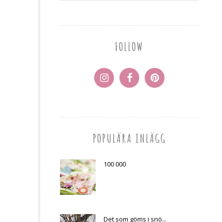
FOLLOW
POPULÄRA INLÄGG
100 000
Det som göms i snö...