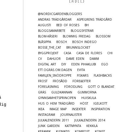
LABELS
@NORDICGARDENBLOGGERS
ANDRAS TRÄDGÅRDAR
ASPEGRENS TRÄDGÅRD
AUGUSTI
BED OF ROSES
BH
BLOGGSAMARBETE
BLOGGSYSTRAR
BLOM-KÅSERI
BLOMMIG FREDAG
BLOSSOM
BLÅSIPPA
BOSCH
BOSCH INDEGO
BOSSE_THE_CAT
BRUNNSLOCKET
BYGGPROJEKT
CASA
CASA DE FLORES
CHI
CV
DAHLIOR
DAME EDEN
DAMM
DIGITAL ART
DIY
EDEN PIHAKLUBI
EGO
ETT.OGRÄS.OM.DAGEN
EVITA
FAMILJEN_SNÖDROPPE
FISKARS
FLASHBACKS
FROST
FRÖSÅDD
FÖRE&EFTER
FÖRELÄSNING
FÖRODLING
GOTT O BLANDAT
GRÄS
GULDKANNAN
GUMMORNA
å
GYNNSAMHETSPRINCIPEN
HUISKULA
HUS O HEM TRÄDGÅRD
HÖST
IGELKOTT
dig
IKEA
IMAGE MAP
INSEKTER
INSPIRATION
INSTAGRAM
JOURNALISTER
JULKALENDERN 2011
JULKALENDERN 2014
JUNK GARDEN
KATTMYNTA
KEKKILÄ
KERAMIK
KLEMATIS
KOMPOST
KONST