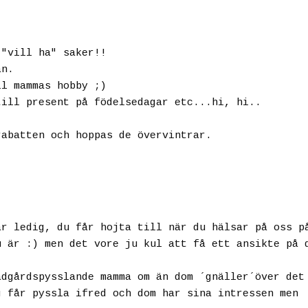
 "vill ha" saker!!
an.
ll mammas hobby ;)
till present på födelsedagar etc...hi, hi..
rabatten och hoppas de övervintrar.
ar ledig, du får hojta till när du hälsar på oss p
u är :) men det vore ju kul att få ett ansikte på 
ädgårdspysslande mamma om än dom ´gnäller´över det
g får pyssla ifred och dom har sina intressen men