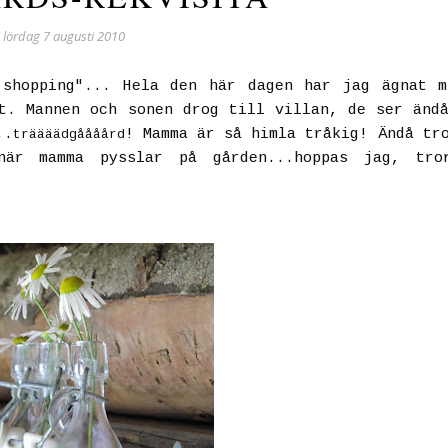
lördag 7 augusti 2010
-shopping"... Hela den här dagen har jag ägnat m
t. Mannen och sonen drog till villan, de ser änd
..
! Mamma är så himla tråkig! Ändå tr
träääädgåååård
är mamma pysslar på gården...hoppas jag, tro