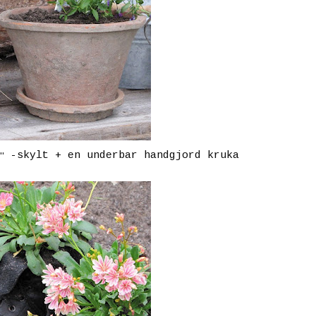
-skylt + en underbar handgjord kruka
"