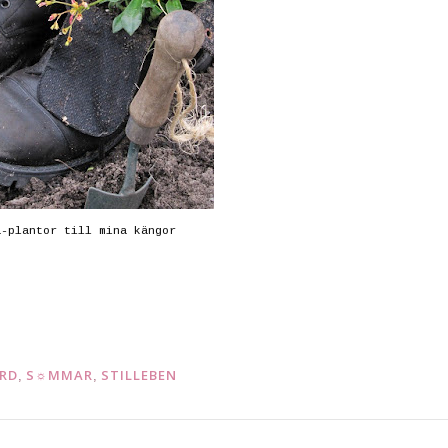
a-plantor till mina kängor
RD
S☼MMAR
STILLEBEN
,
,