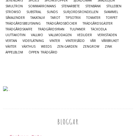
SEVENDAYS
SHOES
SHOWSTOPPER
SJUKDOMAR
SKADEDJUR
SMULTRON
SOMMARROMANS
STENARBETE
STENBÄNK
STILLEBEN
STRÖMSÖ
SUBSTRAL
SUNDS
SURJORDSRONDELLEN
SVAMMEL
SÅKALENDER
TAKATALVI
TAROT
TIPSOTRIX
TOMATER
TORPET
TRÄDGÅRDSBELYSNING
TRÄDGÅRDSBÖCKER
TRÄDGÅRDSGÄSTER
TRÄDGÅRDSKAFFE
TRÄDGÅRDSYRAN
TULPANER
TÄCKODLA
UUTTAKOTIIN
VALLMO
VALLMODAGEN
VEDLIDER
VERKSTADEN
VERTAN
VIDEFLÄTNING
VINTER
VINTERSÅDD
VÅR
VÅRBRUKET
VÄXTER
VÄXTHUS
WEEDS
ZEN-GARDEN
ZENGROW
ZINK
ÄPPELBLOM
ÖPPEN TRÄDGÅRD
BLOGGAR