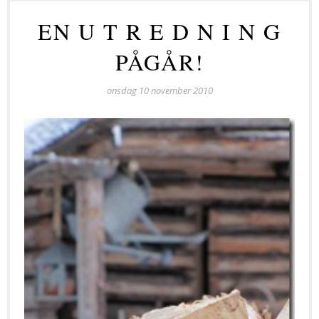
EN U T R E D N I N G
PÅGÅR!
onsdag 10 november 2010