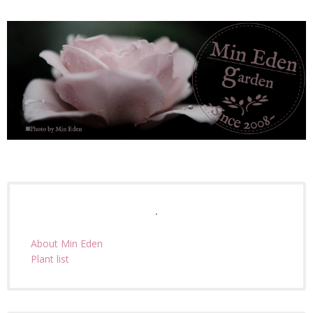
.
About Min Eden
Plant list