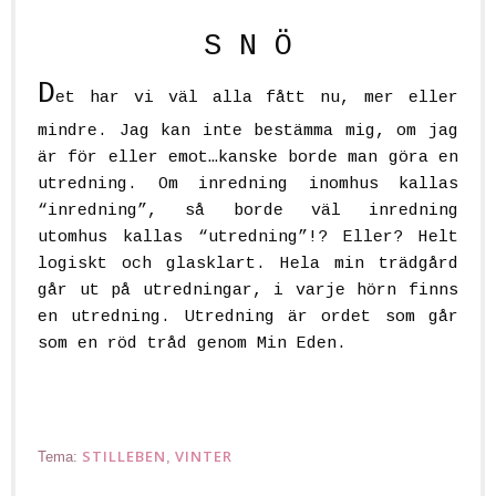
S N Ö
D
et har vi väl alla fått nu, mer eller
mindre. Jag kan inte bestämma mig, om jag
är för eller emot…kanske borde man göra en
utredning. Om inredning inomhus kallas
“
inredning
”, så borde väl inredning
utomhus kallas “
utredning
”!? Eller? Helt
logiskt och glasklart. Hela min trädgård
går ut på utredningar, i varje hörn finns
en utredning. Utredning är ordet som går
som en röd tråd genom Min Eden.
STILLEBEN
VINTER
Tema:
,