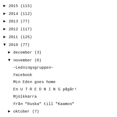
►
2015
(115)
►
2014
(112)
►
2013
(77)
►
2012
(117)
►
2011
(125)
▼
2010
(77)
►
december
(3)
▼
november
(6)
~Ledningsgruppen~
Facebook
Min Eden goes home
En U T R E D N I N G pågår!
Mjölkkärra
Från "Ruska" till "Kaamos"
►
oktober
(7)