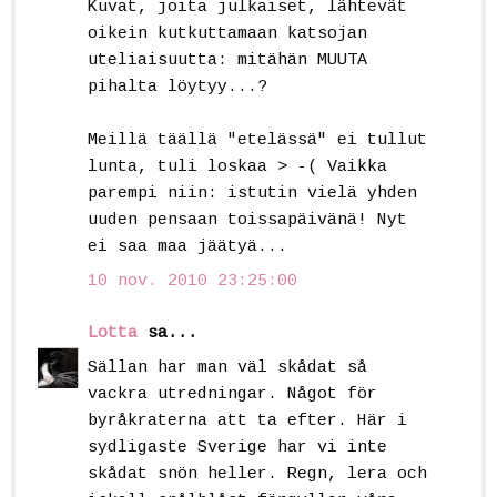
Kuvat, joita julkaiset, lähtevät
oikein kutkuttamaan katsojan
uteliaisuutta: mitähän MUUTA
pihalta löytyy...?
Meillä täällä "etelässä" ei tullut
lunta, tuli loskaa > -( Vaikka
parempi niin: istutin vielä yhden
uuden pensaan toissapäivänä! Nyt
ei saa maa jäätyä...
10 nov. 2010 23:25:00
Lotta
sa...
Sällan har man väl skådat så
vackra utredningar. Något för
byråkraterna att ta efter. Här i
sydligaste Sverige har vi inte
skådat snön heller. Regn, lera och