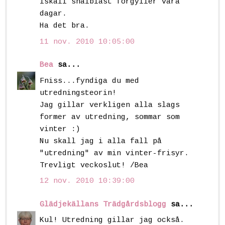
iskall snålblåst förgyller våra
dagar.
Ha det bra.
11 nov. 2010 10:05:00
Bea
sa...
Fniss...fyndiga du med
utredningsteorin!
Jag gillar verkligen alla slags
former av utredning, sommar som
vinter :)
Nu skall jag i alla fall på
"utredning" av min vinter-frisyr.
Trevligt veckoslut! /Bea
12 nov. 2010 10:39:00
Glädjekällans Trädgårdsblogg
sa...
Kul! Utredning gillar jag också.