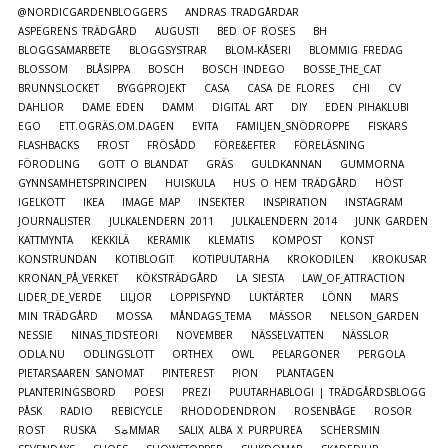
@NORDICGARDENBLOGGERS
ANDRAS TRÄDGÅRDAR
ASPEGRENS TRÄDGÅRD
AUGUSTI
BED OF ROSES
BH
BLOGGSAMARBETE
BLOGGSYSTRAR
BLOM-KÅSERI
BLOMMIG FREDAG
BLOSSOM
BLÅSIPPA
BOSCH
BOSCH INDEGO
BOSSE_THE_CAT
BRUNNSLOCKET
BYGGPROJEKT
CASA
CASA DE FLORES
CHI
CV
DAHLIOR
DAME EDEN
DAMM
DIGITAL ART
DIY
EDEN PIHAKLUBI
EGO
ETT.OGRÄS.OM.DAGEN
EVITA
FAMILJEN_SNÖDROPPE
FISKARS
FLASHBACKS
FROST
FRÖSÅDD
FÖRE&EFTER
FÖRELÄSNING
FÖRODLING
GOTT O BLANDAT
GRÄS
GULDKANNAN
GUMMORNA
GYNNSAMHETSPRINCIPEN
HUISKULA
HUS O HEM TRÄDGÅRD
HÖST
IGELKOTT
IKEA
IMAGE MAP
INSEKTER
INSPIRATION
INSTAGRAM
JOURNALISTER
JULKALENDERN 2011
JULKALENDERN 2014
JUNK GARDEN
KATTMYNTA
KEKKILÄ
KERAMIK
KLEMATIS
KOMPOST
KONST
KONSTRUNDAN
KOTIBLOGIT
KOTIPUUTARHA
KROKODILEN
KROKUSAR
KRONAN_PÅ_VERKET
KÖKSTRÄDGÅRD
LA SIESTA
LAW_OF_ATTRACTION
LIDER_DE_VERDE
LILJOR
LOPPISFYND
LUKTÄRTER
LÖNN
MARS
MIN TRÄDGÅRD
MOSSA
MÅNDAGS_TEMA
MÄSSOR
NELSON_GARDEN
NESSIE
NINAS_TIDSTEORI
NOVEMBER
NÄSSELVATTEN
NÄSSLOR
ODLA.NU
ODLINGSLOTT
ORTHEX
OWL
PELARGONER
PERGOLA
PIETARSAAREN SANOMAT
PINTEREST
PION
PLANTAGEN
PLANTERINGSBORD
POESI
PREZI
PUUTARHABLOGI | TRÄDGÅRDSBLOGG
PÅSK
RADIO
REBICYCLE
RHODODENDRON
ROSENBÅGE
ROSOR
ROST
RUSKA
S☼MMAR
SALIX ALBA X PURPUREA
SCHERSMIN