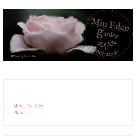
.
About Min Eden
Plant list