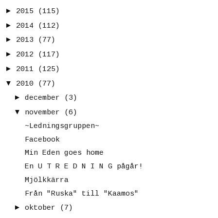
►
2015
(115)
►
2014
(112)
►
2013
(77)
►
2012
(117)
►
2011
(125)
▼
2010
(77)
►
december
(3)
▼
november
(6)
~Ledningsgruppen~
Facebook
Min Eden goes home
En U T R E D N I N G pågår!
Mjölkkärra
Från "Ruska" till "Kaamos"
►
oktober
(7)