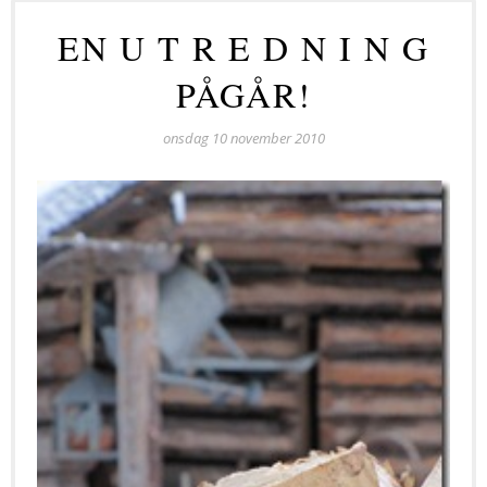
EN U T R E D N I N G
PÅGÅR!
onsdag 10 november 2010