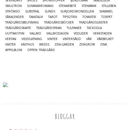
SEVENDAYS
SHOES
SHOWSTOPPER
SJUKDOMAR
SKADEDJUR
SMULTRON
SOMMARROMANS
STENARBETE
STENBÄNK
STILLEBEN
STRÖMSÖ
SUBSTRAL
SUNDS
SURJORDSRONDELLEN
SVAMMEL
SÅKALENDER
TAKATALVI
TAROT
TIPSOTRIX
TOMATER
TORPET
TRÄDGÅRDSBELYSNING
TRÄDGÅRDSBÖCKER
TRÄDGÅRDSGÄSTER
TRÄDGÅRDSKAFFE
TRÄDGÅRDSYRAN
TULPANER
TÄCKODLA
UUTTAKOTIIN
VALLMO
VALLMODAGEN
VEDLIDER
VERKSTADEN
VERTAN
VIDEFLÄTNING
VINTER
VINTERSÅDD
VÅR
VÅRBRUKET
VÄXTER
VÄXTHUS
WEEDS
ZEN-GARDEN
ZENGROW
ZINK
ÄPPELBLOM
ÖPPEN TRÄDGÅRD
BLOGGAR