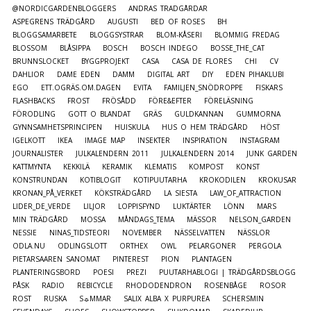
@NORDICGARDENBLOGGERS
ANDRAS TRÄDGÅRDAR
ASPEGRENS TRÄDGÅRD
AUGUSTI
BED OF ROSES
BH
BLOGGSAMARBETE
BLOGGSYSTRAR
BLOM-KÅSERI
BLOMMIG FREDAG
BLOSSOM
BLÅSIPPA
BOSCH
BOSCH INDEGO
BOSSE_THE_CAT
BRUNNSLOCKET
BYGGPROJEKT
CASA
CASA DE FLORES
CHI
CV
DAHLIOR
DAME EDEN
DAMM
DIGITAL ART
DIY
EDEN PIHAKLUBI
EGO
ETT.OGRÄS.OM.DAGEN
EVITA
FAMILJEN_SNÖDROPPE
FISKARS
FLASHBACKS
FROST
FRÖSÅDD
FÖRE&EFTER
FÖRELÄSNING
FÖRODLING
GOTT O BLANDAT
GRÄS
GULDKANNAN
GUMMORNA
GYNNSAMHETSPRINCIPEN
HUISKULA
HUS O HEM TRÄDGÅRD
HÖST
IGELKOTT
IKEA
IMAGE MAP
INSEKTER
INSPIRATION
INSTAGRAM
JOURNALISTER
JULKALENDERN 2011
JULKALENDERN 2014
JUNK GARDEN
KATTMYNTA
KEKKILÄ
KERAMIK
KLEMATIS
KOMPOST
KONST
KONSTRUNDAN
KOTIBLOGIT
KOTIPUUTARHA
KROKODILEN
KROKUSAR
KRONAN_PÅ_VERKET
KÖKSTRÄDGÅRD
LA SIESTA
LAW_OF_ATTRACTION
LIDER_DE_VERDE
LILJOR
LOPPISFYND
LUKTÄRTER
LÖNN
MARS
MIN TRÄDGÅRD
MOSSA
MÅNDAGS_TEMA
MÄSSOR
NELSON_GARDEN
NESSIE
NINAS_TIDSTEORI
NOVEMBER
NÄSSELVATTEN
NÄSSLOR
ODLA.NU
ODLINGSLOTT
ORTHEX
OWL
PELARGONER
PERGOLA
PIETARSAAREN SANOMAT
PINTEREST
PION
PLANTAGEN
PLANTERINGSBORD
POESI
PREZI
PUUTARHABLOGI | TRÄDGÅRDSBLOGG
PÅSK
RADIO
REBICYCLE
RHODODENDRON
ROSENBÅGE
ROSOR
ROST
RUSKA
S☼MMAR
SALIX ALBA X PURPUREA
SCHERSMIN