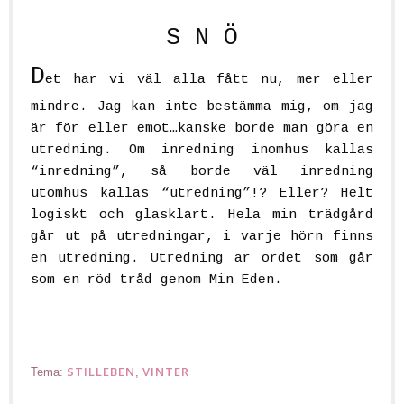
S N Ö
D
et har vi väl alla fått nu, mer eller
mindre. Jag kan inte bestämma mig, om jag
är för eller emot…kanske borde man göra en
utredning. Om inredning inomhus kallas
“
inredning
”, så borde väl inredning
utomhus kallas “
utredning
”!? Eller? Helt
logiskt och glasklart. Hela min trädgård
går ut på utredningar, i varje hörn finns
en utredning. Utredning är ordet som går
som en röd tråd genom Min Eden.
STILLEBEN
VINTER
Tema:
,