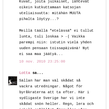
Kuvat, joita julkaiset, lähtevät
oikein kutkuttamaan katsojan
uteliaisuutta: mitähän MUUTA
pihalta löytyy...?
Meillä täällä "etelässä" ei tullut
lunta, tuli loskaa > -( Vaikka
parempi niin: istutin vielä yhden
uuden pensaan toissapäivänä! Nyt
ei saa maa jäätyä...
10 nov. 2010 23:25:00
Lotta
sa...
Sällan har man väl skådat så
vackra utredningar. Något för
byråkraterna att ta efter. Här i
sydligaste Sverige har vi inte
skådat snön heller. Regn, lera och