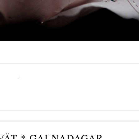
.
VÄT * GALNADAGAR