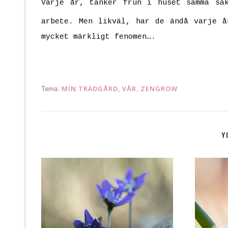
Varje år, tänker frun i huset samma sa
arbete. Men likväl, har de ändå varje 
mycket märkligt fenomen….
MIN TRÄDGÅRD
VÅR
ZENGROW
Tema:
,
,
Y