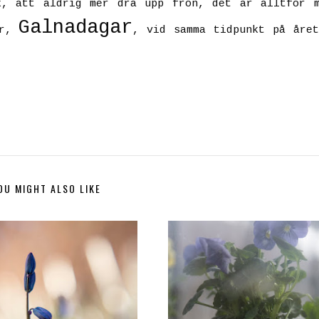
k, att aldrig mer dra upp frön, det är alltför m
Galnadagar
år,
, vid samma tidpunkt på åre
OU MIGHT ALSO LIKE