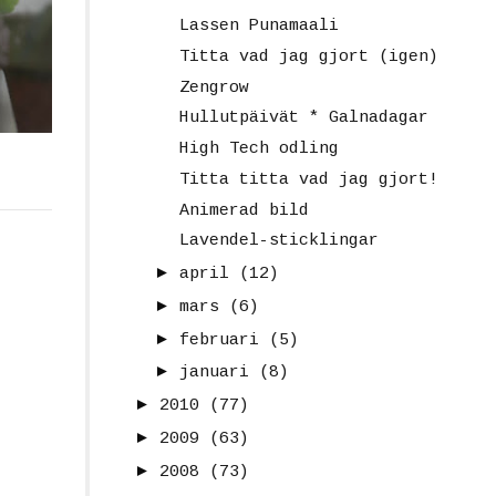
Lassen Punamaali
Titta vad jag gjort (igen)
Zengrow
Hullutpäivät * Galnadagar
High Tech odling
Titta titta vad jag gjort!
Animerad bild
Lavendel-sticklingar
►
april
(12)
►
mars
(6)
►
februari
(5)
►
januari
(8)
►
2010
(77)
►
2009
(63)
►
2008
(73)