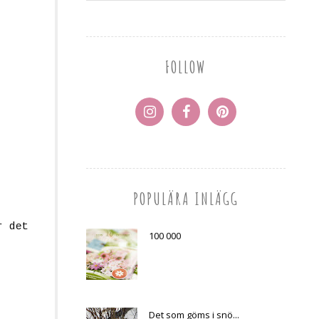
FOLLOW
POPULÄRA INLÄGG
r det
100 000
Det som göms i snö...