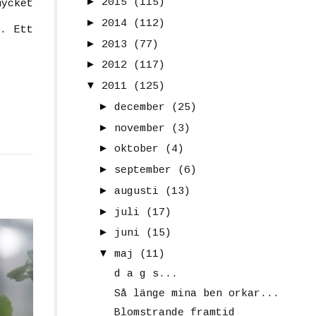
►
2015
(115)
ycket
►
2014
(112)
t. Ett
►
2013
(77)
►
2012
(117)
▼
2011
(125)
►
december
(25)
►
november
(3)
►
oktober
(4)
►
september
(6)
►
augusti
(13)
►
juli
(17)
►
juni
(15)
▼
maj
(11)
d a g s...
Så länge mina ben orkar...
Blomstrande framtid