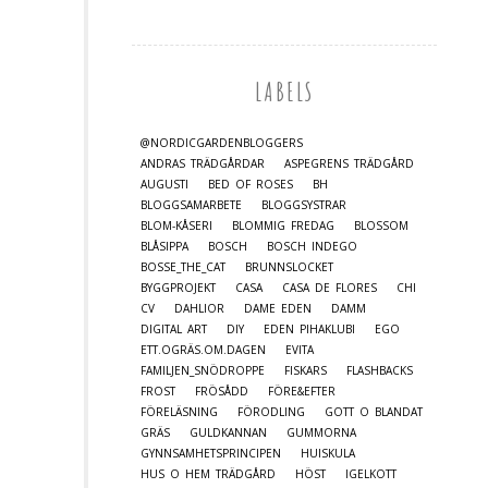
LABELS
@NORDICGARDENBLOGGERS
ANDRAS TRÄDGÅRDAR
ASPEGRENS TRÄDGÅRD
AUGUSTI
BED OF ROSES
BH
BLOGGSAMARBETE
BLOGGSYSTRAR
BLOM-KÅSERI
BLOMMIG FREDAG
BLOSSOM
BLÅSIPPA
BOSCH
BOSCH INDEGO
BOSSE_THE_CAT
BRUNNSLOCKET
BYGGPROJEKT
CASA
CASA DE FLORES
CHI
CV
DAHLIOR
DAME EDEN
DAMM
DIGITAL ART
DIY
EDEN PIHAKLUBI
EGO
ETT.OGRÄS.OM.DAGEN
EVITA
FAMILJEN_SNÖDROPPE
FISKARS
FLASHBACKS
FROST
FRÖSÅDD
FÖRE&EFTER
FÖRELÄSNING
FÖRODLING
GOTT O BLANDAT
GRÄS
GULDKANNAN
GUMMORNA
GYNNSAMHETSPRINCIPEN
HUISKULA
HUS O HEM TRÄDGÅRD
HÖST
IGELKOTT