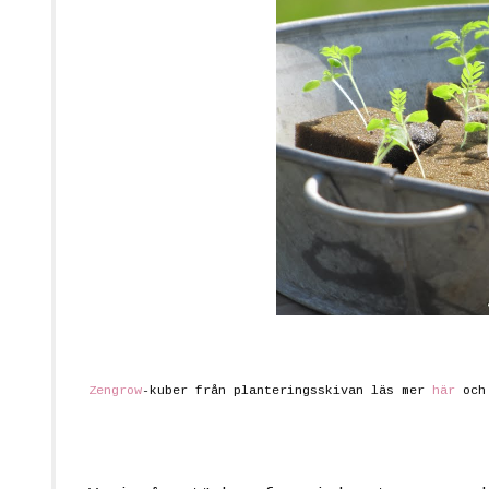
Zengrow
-kuber från planteringsskivan
läs mer
här
oc