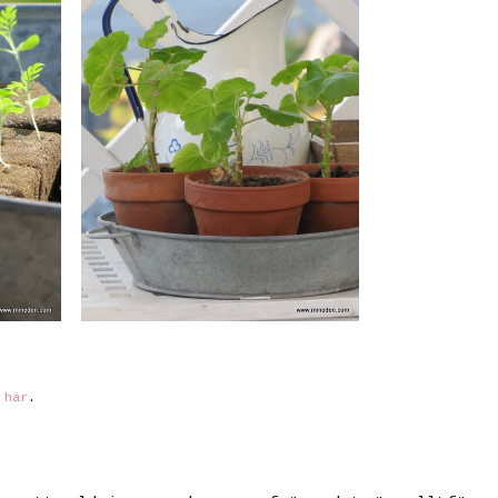
h
här
.