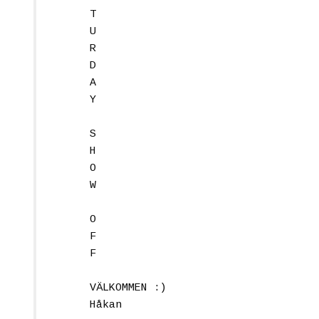
T
U
R
D
A
Y
S
H
O
W
O
F
F
VÄLKOMMEN :)
Håkan