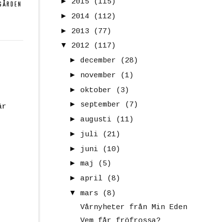
►
2015
(115)
GÅRDEN
►
2014
(112)
►
2013
(77)
▼
2012
(117)
►
december
(28)
►
november
(1)
►
oktober
(3)
►
september
(7)
är
►
augusti
(11)
►
juli
(21)
►
juni
(10)
►
maj
(5)
►
april
(8)
▼
mars
(8)
Vårnyheter från Min Eden
Vem får fröfrossa?