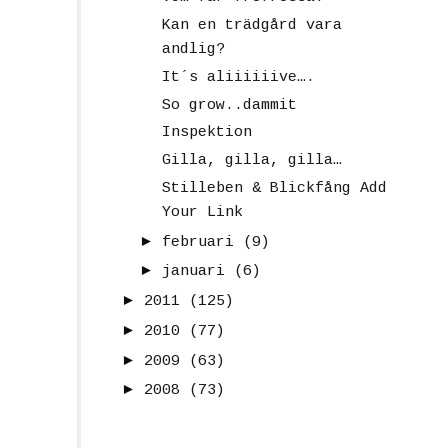
Kan en trädgård vara
andlig?
It´s aliiiiiive….
So grow..dammit
Inspektion
Gilla, gilla, gilla…
Stilleben & Blickfång Add
Your Link
►
februari
(9)
►
januari
(6)
►
2011
(125)
►
2010
(77)
►
2009
(63)
►
2008
(73)