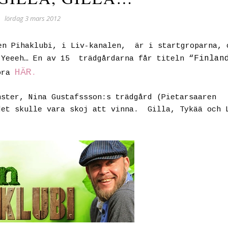
lördag 3 mars 2012
en Pihaklubi, i Liv-kanalen, är i startgroparna, 
“Finlan
. Yeeeh… En av 15 trädgårdarna får titeln
HÄR
öra
.
ster, Nina Gustafssson:s trädgård (Pietarsaaren
det skulle vara skoj att vinna. Gilla, Tykää och 