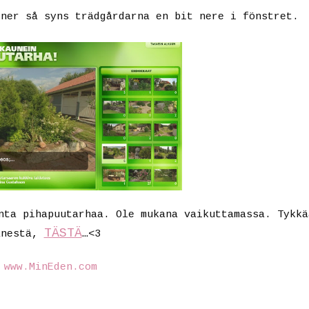
 ner så syns trädgårdarna en bit nere i fönstret.
nta pihapuutarhaa. Ole mukana vaikuttamassa. Tykkä
TÄSTÄ
änestä,
…<3
©
www.MinEden.com