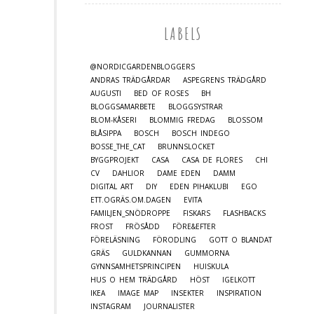
LABELS
@NORDICGARDENBLOGGERS
ANDRAS TRÄDGÅRDAR
ASPEGRENS TRÄDGÅRD
AUGUSTI
BED OF ROSES
BH
BLOGGSAMARBETE
BLOGGSYSTRAR
BLOM-KÅSERI
BLOMMIG FREDAG
BLOSSOM
BLÅSIPPA
BOSCH
BOSCH INDEGO
BOSSE_THE_CAT
BRUNNSLOCKET
BYGGPROJEKT
CASA
CASA DE FLORES
CHI
CV
DAHLIOR
DAME EDEN
DAMM
DIGITAL ART
DIY
EDEN PIHAKLUBI
EGO
ETT.OGRÄS.OM.DAGEN
EVITA
FAMILJEN_SNÖDROPPE
FISKARS
FLASHBACKS
FROST
FRÖSÅDD
FÖRE&EFTER
FÖRELÄSNING
FÖRODLING
GOTT O BLANDAT
GRÄS
GULDKANNAN
GUMMORNA
GYNNSAMHETSPRINCIPEN
HUISKULA
HUS O HEM TRÄDGÅRD
HÖST
IGELKOTT
IKEA
IMAGE MAP
INSEKTER
INSPIRATION
INSTAGRAM
JOURNALISTER