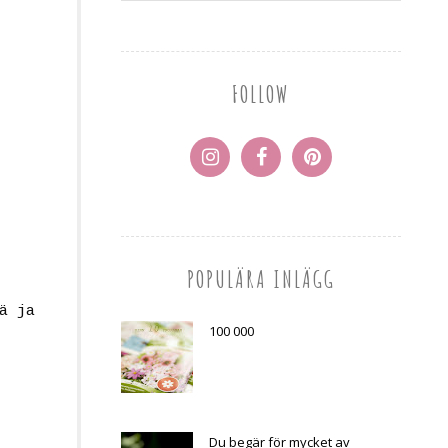
FOLLOW
POPULÄRA INLÄGG
ä ja
100 000
Du begär för mycket av