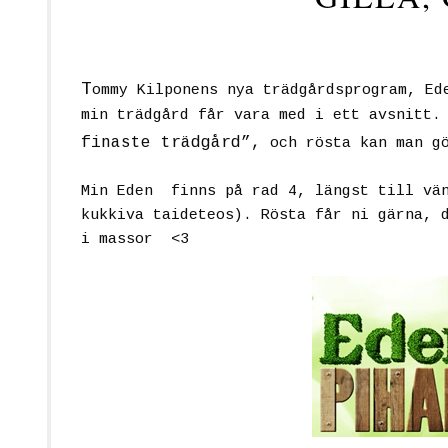
T
ommy Kilponens nya trädgårdsprogram, Ed
min trädgård får vara med i ett avsnitt
finaste trädgård”,
och rösta kan man g
Min Eden finns på rad 4, längst till vän
kukkiva taideteos). Rösta får ni gärna, 
i massor <3