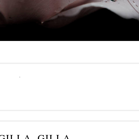
.
 GILLA, GILLA…