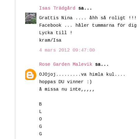
Isas Trädgård
sa...
Grattis Nina .... åhh så roligt !!!
Facebook ... håler tummarna för dig
Lycka till !
kram/Isa
4 mars 2012 09:47:00
Rose Garden Malevik
sa...
OJOjoj.........va himla kul....
hoppas DU vinner :)
å missa nu inte,,,,,
B
L
O
G
G