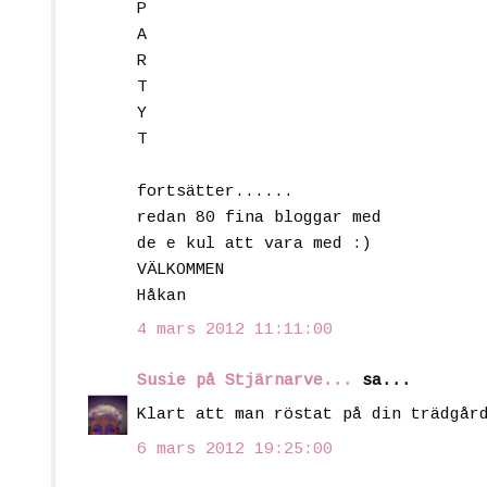
P
A
R
T
Y
T
fortsätter......
redan 80 fina bloggar med
de e kul att vara med :)
VÄLKOMMEN
Håkan
4 mars 2012 11:11:00
Susie på Stjärnarve...
sa...
Klart att man röstat på din trädgår
6 mars 2012 19:25:00