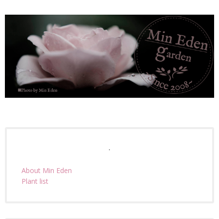
.
About Min Eden
Plant list