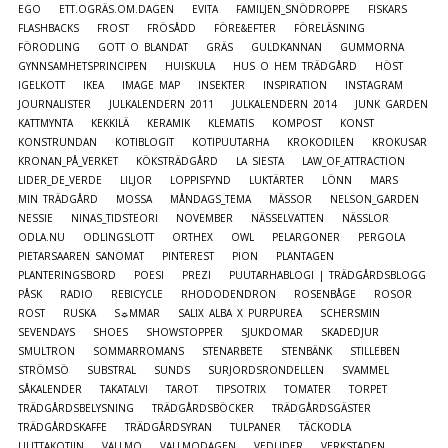
EGO
ETT.OGRÄS.OM.DAGEN
EVITA
FAMILJEN_SNÖDROPPE
FISKARS
FLASHBACKS
FROST
FRÖSÅDD
FÖRE&EFTER
FÖRELÄSNING
FÖRODLING
GOTT O BLANDAT
GRÄS
GULDKANNAN
GUMMORNA
GYNNSAMHETSPRINCIPEN
HUISKULA
HUS O HEM TRÄDGÅRD
HÖST
IGELKOTT
IKEA
IMAGE MAP
INSEKTER
INSPIRATION
INSTAGRAM
JOURNALISTER
JULKALENDERN 2011
JULKALENDERN 2014
JUNK GARDEN
KATTMYNTA
KEKKILÄ
KERAMIK
KLEMATIS
KOMPOST
KONST
KONSTRUNDAN
KOTIBLOGIT
KOTIPUUTARHA
KROKODILEN
KROKUSAR
KRONAN_PÅ_VERKET
KÖKSTRÄDGÅRD
LA SIESTA
LAW_OF_ATTRACTION
LIDER_DE_VERDE
LILJOR
LOPPISFYND
LUKTÄRTER
LÖNN
MARS
MIN TRÄDGÅRD
MOSSA
MÅNDAGS_TEMA
MÄSSOR
NELSON_GARDEN
NESSIE
NINAS_TIDSTEORI
NOVEMBER
NÄSSELVATTEN
NÄSSLOR
ODLA.NU
ODLINGSLOTT
ORTHEX
OWL
PELARGONER
PERGOLA
PIETARSAAREN SANOMAT
PINTEREST
PION
PLANTAGEN
PLANTERINGSBORD
POESI
PREZI
PUUTARHABLOGI | TRÄDGÅRDSBLOGG
PÅSK
RADIO
REBICYCLE
RHODODENDRON
ROSENBÅGE
ROSOR
ROST
RUSKA
S☼MMAR
SALIX ALBA X PURPUREA
SCHERSMIN
SEVENDAYS
SHOES
SHOWSTOPPER
SJUKDOMAR
SKADEDJUR
SMULTRON
SOMMARROMANS
STENARBETE
STENBÄNK
STILLEBEN
STRÖMSÖ
SUBSTRAL
SUNDS
SURJORDSRONDELLEN
SVAMMEL
SÅKALENDER
TAKATALVI
TAROT
TIPSOTRIX
TOMATER
TORPET
TRÄDGÅRDSBELYSNING
TRÄDGÅRDSBÖCKER
TRÄDGÅRDSGÄSTER
TRÄDGÅRDSKAFFE
TRÄDGÅRDSYRAN
TULPANER
TÄCKODLA
UUTTAKOTIIN
VALLMO
VALLMODAGEN
VEDLIDER
VERKSTADEN