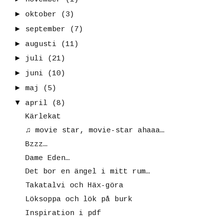
►
oktober
(3)
►
september
(7)
►
augusti
(11)
►
juli
(21)
►
juni
(10)
►
maj
(5)
▼
april
(8)
Kärlekat
♫ movie star, movie-star ahaaa…
Bzzz…
Dame Eden…
Det bor en ängel i mitt rum…
Takatalvi och Häx-göra
Löksoppa och lök på burk
Inspiration i pdf