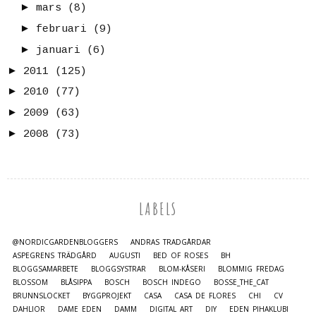
►
mars
(8)
►
februari
(9)
►
januari
(6)
►
2011
(125)
►
2010
(77)
►
2009
(63)
►
2008
(73)
LABELS
@NORDICGARDENBLOGGERS
ANDRAS TRÄDGÅRDAR
ASPEGRENS TRÄDGÅRD
AUGUSTI
BED OF ROSES
BH
BLOGGSAMARBETE
BLOGGSYSTRAR
BLOM-KÅSERI
BLOMMIG FREDAG
BLOSSOM
BLÅSIPPA
BOSCH
BOSCH INDEGO
BOSSE_THE_CAT
BRUNNSLOCKET
BYGGPROJEKT
CASA
CASA DE FLORES
CHI
CV
DAHLIOR
DAME EDEN
DAMM
DIGITAL ART
DIY
EDEN PIHAKLUBI