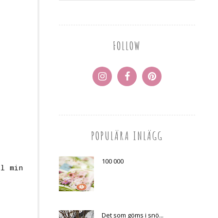
FOLLOW
POPULÄRA INLÄGG
100 000
l min
Det som göms i snö...