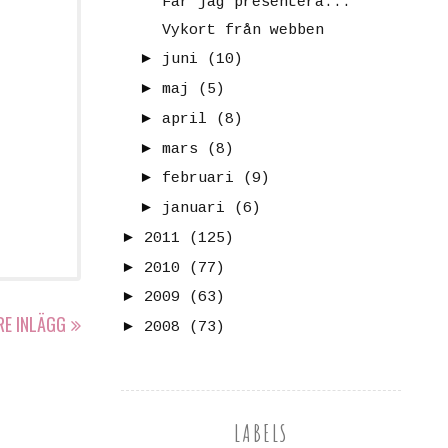
Får jag presentera...
Vykort från webben
►
juni
(10)
►
maj
(5)
►
april
(8)
►
mars
(8)
►
februari
(9)
►
januari
(6)
►
2011
(125)
►
2010
(77)
►
2009
(63)
RE INLÄGG
►
2008
(73)
LABELS