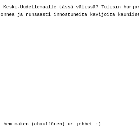
i Keski-Uudellemaalle tässä välissä? Tulisin hurja
 onnea ja runsaasti innostuneita kävijöitä kauniis
r hem maken (chauffören) ur jobbet :)