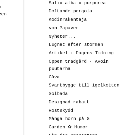
Salix alba x purpurea
n
Doftande pergola
een
Kodinrakentaja
von Papaver
Nyheter...
Lugnet efter stormen
Artikel i Dagens Tidning
Öppen trädgård - Avoin
puutarha
Gåva
Svartbygge till igelkotten
Solbada
Designad rabatt
Rostskydd
Många hörn på G
Garden ✿ Humor