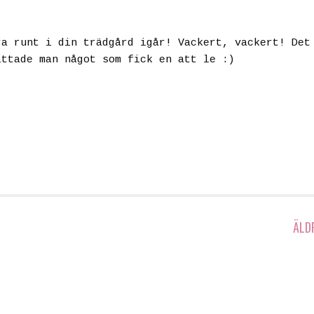
ra runt i din trädgård igår! Vackert, vackert! Det
ittade man något som fick en att le :)
ÄLD