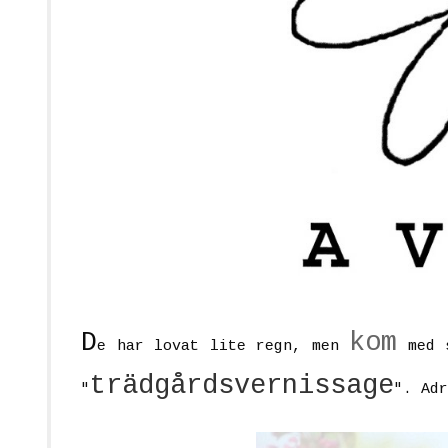
D
kom
e har lovat lite regn, men
med s
trädgårdsvernissage
"
". Adr