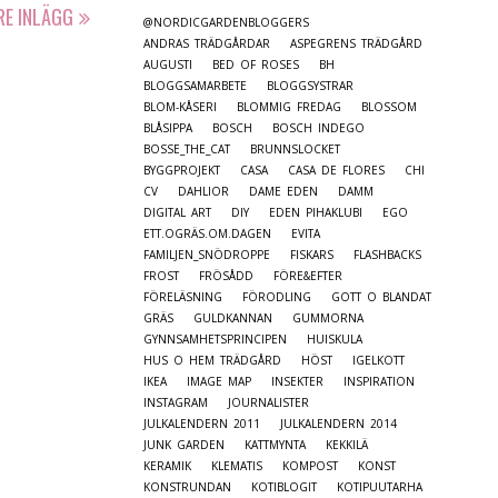
RE INLÄGG
@NORDICGARDENBLOGGERS
ANDRAS TRÄDGÅRDAR
ASPEGRENS TRÄDGÅRD
AUGUSTI
BED OF ROSES
BH
BLOGGSAMARBETE
BLOGGSYSTRAR
BLOM-KÅSERI
BLOMMIG FREDAG
BLOSSOM
BLÅSIPPA
BOSCH
BOSCH INDEGO
BOSSE_THE_CAT
BRUNNSLOCKET
BYGGPROJEKT
CASA
CASA DE FLORES
CHI
CV
DAHLIOR
DAME EDEN
DAMM
DIGITAL ART
DIY
EDEN PIHAKLUBI
EGO
ETT.OGRÄS.OM.DAGEN
EVITA
FAMILJEN_SNÖDROPPE
FISKARS
FLASHBACKS
FROST
FRÖSÅDD
FÖRE&EFTER
FÖRELÄSNING
FÖRODLING
GOTT O BLANDAT
GRÄS
GULDKANNAN
GUMMORNA
GYNNSAMHETSPRINCIPEN
HUISKULA
HUS O HEM TRÄDGÅRD
HÖST
IGELKOTT
IKEA
IMAGE MAP
INSEKTER
INSPIRATION
INSTAGRAM
JOURNALISTER
JULKALENDERN 2011
JULKALENDERN 2014
JUNK GARDEN
KATTMYNTA
KEKKILÄ
KERAMIK
KLEMATIS
KOMPOST
KONST
KONSTRUNDAN
KOTIBLOGIT
KOTIPUUTARHA