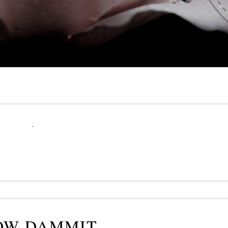
.
OW DAMMIT