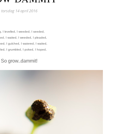
torsdag 14 april 2016
g, I levelled, I weeded, I seeded,
ted, I waited, I weeded, I pleaded,
hed, I gulched, I watered, I waited,
led, I grumbled, I poked, I hoped,
So grow..dammit!