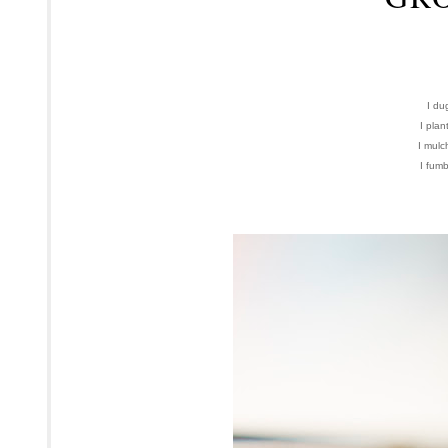
I du
I plan
I mulc
I fumb