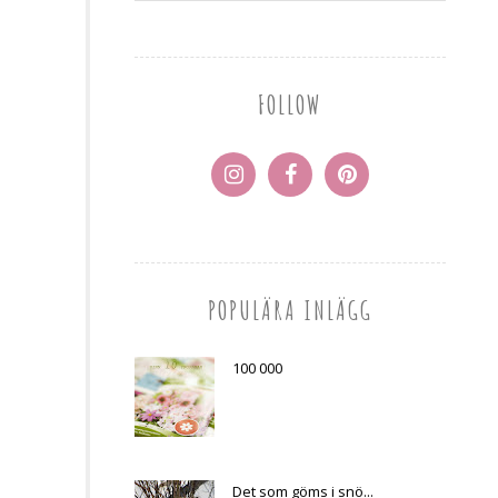
FOLLOW
POPULÄRA INLÄGG
100 000
Det som göms i snö...