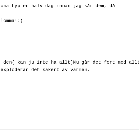
röna typ en halv dag innan jag sår dem, då
blomma!:)
r den( kan ju inte ha allt)Nu går det fort med all
 exploderar det säkert av värmen.