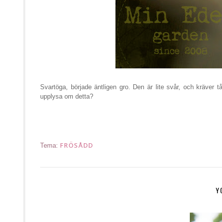
Svartöga, började äntligen gro. Den är lite svår, och kräver
upplysa om detta?
FRÖSÅDD
Tema:
Y