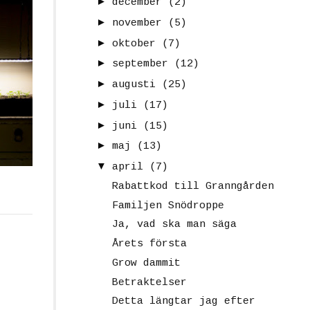
►
december
(2)
►
november
(5)
►
oktober
(7)
►
september
(12)
►
augusti
(25)
►
juli
(17)
►
juni
(15)
►
maj
(13)
▼
april
(7)
Rabattkod till Granngården
Familjen Snödroppe
Ja, vad ska man säga
Årets första
Grow dammit
Betraktelser
Detta längtar jag efter