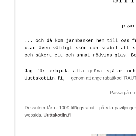
[I gott
... och då kom järnbänken hem till oss f
utan även väldigt skön och stabil att s
och säkert ett och annat rödvins glas. B
Jag får erbjuda alla gröna själar oc
genom att ange rabattkod "RAU
Uuttakotiin.fi,
Passa på nu 
Dessutom får ni
100€
tilläggsrabatt på vita paviljong
websida,
Uuttakotiin.fi