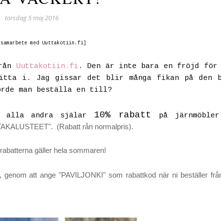
torsdag 5 maj 2016
 samarbete med Uuttakotiin.fi]
rån
Uuttakotiin.fi
. Den är inte bara en fröjd för
itta i. Jag gissar det blir många fikan på den 
orde man beställa en till?
10% rabatt
h alla andra själar
på järnmöbler
TAKALUSTEET". (Rabatt rån normalpris).
rabatterna gäller hela sommaren!
er, genom att ange "PAVILJONKI" som rabattkod när ni beställer frå