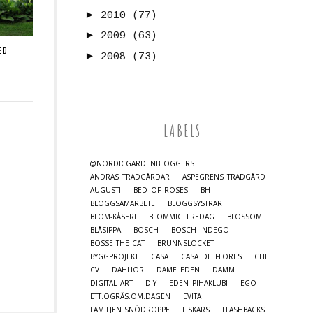
►
2010
(77)
►
2009
(63)
ED
►
2008
(73)
LABELS
@NORDICGARDENBLOGGERS
ANDRAS TRÄDGÅRDAR
ASPEGRENS TRÄDGÅRD
AUGUSTI
BED OF ROSES
BH
BLOGGSAMARBETE
BLOGGSYSTRAR
BLOM-KÅSERI
BLOMMIG FREDAG
BLOSSOM
BLÅSIPPA
BOSCH
BOSCH INDEGO
BOSSE_THE_CAT
BRUNNSLOCKET
BYGGPROJEKT
CASA
CASA DE FLORES
CHI
CV
DAHLIOR
DAME EDEN
DAMM
DIGITAL ART
DIY
EDEN PIHAKLUBI
EGO
ETT.OGRÄS.OM.DAGEN
EVITA
FAMILJEN_SNÖDROPPE
FISKARS
FLASHBACKS