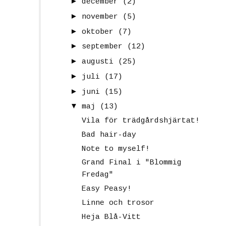
►
december
(2)
►
november
(5)
►
oktober
(7)
►
september
(12)
►
augusti
(25)
►
juli
(17)
►
juni
(15)
▼
maj
(13)
Vila för trädgårdshjärtat!
Bad hair-day
Note to myself!
Grand Final i "Blommig
Fredag"
Easy Peasy!
Linne och trosor
Heja Blå-Vitt