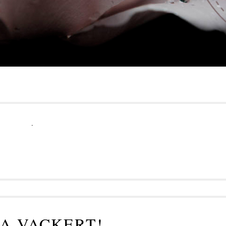
.
TA VACKERT!