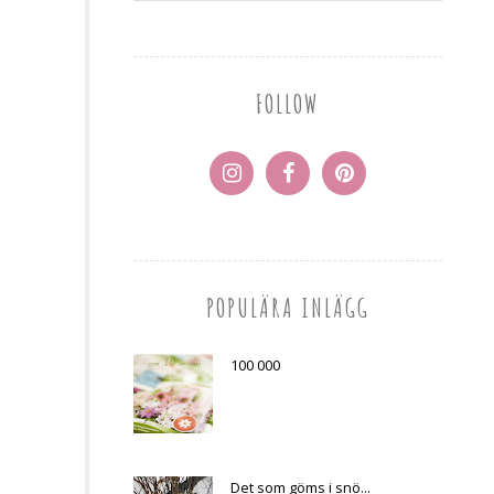
FOLLOW
POPULÄRA INLÄGG
100 000
Det som göms i snö...