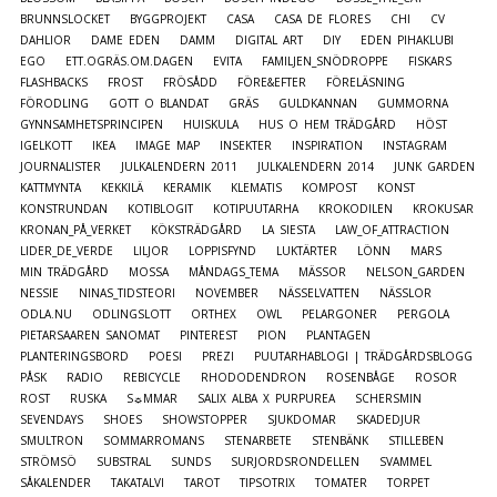
BRUNNSLOCKET
BYGGPROJEKT
CASA
CASA DE FLORES
CHI
CV
DAHLIOR
DAME EDEN
DAMM
DIGITAL ART
DIY
EDEN PIHAKLUBI
EGO
ETT.OGRÄS.OM.DAGEN
EVITA
FAMILJEN_SNÖDROPPE
FISKARS
FLASHBACKS
FROST
FRÖSÅDD
FÖRE&EFTER
FÖRELÄSNING
FÖRODLING
GOTT O BLANDAT
GRÄS
GULDKANNAN
GUMMORNA
GYNNSAMHETSPRINCIPEN
HUISKULA
HUS O HEM TRÄDGÅRD
HÖST
IGELKOTT
IKEA
IMAGE MAP
INSEKTER
INSPIRATION
INSTAGRAM
JOURNALISTER
JULKALENDERN 2011
JULKALENDERN 2014
JUNK GARDEN
KATTMYNTA
KEKKILÄ
KERAMIK
KLEMATIS
KOMPOST
KONST
KONSTRUNDAN
KOTIBLOGIT
KOTIPUUTARHA
KROKODILEN
KROKUSAR
KRONAN_PÅ_VERKET
KÖKSTRÄDGÅRD
LA SIESTA
LAW_OF_ATTRACTION
LIDER_DE_VERDE
LILJOR
LOPPISFYND
LUKTÄRTER
LÖNN
MARS
MIN TRÄDGÅRD
MOSSA
MÅNDAGS_TEMA
MÄSSOR
NELSON_GARDEN
NESSIE
NINAS_TIDSTEORI
NOVEMBER
NÄSSELVATTEN
NÄSSLOR
ODLA.NU
ODLINGSLOTT
ORTHEX
OWL
PELARGONER
PERGOLA
PIETARSAAREN SANOMAT
PINTEREST
PION
PLANTAGEN
PLANTERINGSBORD
POESI
PREZI
PUUTARHABLOGI | TRÄDGÅRDSBLOGG
PÅSK
RADIO
REBICYCLE
RHODODENDRON
ROSENBÅGE
ROSOR
ROST
RUSKA
S☼MMAR
SALIX ALBA X PURPUREA
SCHERSMIN
SEVENDAYS
SHOES
SHOWSTOPPER
SJUKDOMAR
SKADEDJUR
SMULTRON
SOMMARROMANS
STENARBETE
STENBÄNK
STILLEBEN
STRÖMSÖ
SUBSTRAL
SUNDS
SURJORDSRONDELLEN
SVAMMEL
SÅKALENDER
TAKATALVI
TAROT
TIPSOTRIX
TOMATER
TORPET