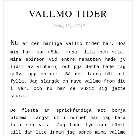
VALLMO TIDER
söndag 10 juli 2016
Nu
är den härliga vallmo tiden här. Hos
mig har jag röda, rosa, lila och vita.
Mina spireor vid entré rabatten hade ju
lidit av vintern, och pga detta hade jag
grävt upp en del. Så det fanns hål att
fylla. Jag slängde en näve vallmo frön dit
i vår, och nu har de vuxit sig jätte
stora.
De flesta är sprickfärdiga att börja
blomma. Längst ut i hörnet har jag bara
lila och vita. Jag hade tydligen tänkt
till där lite innan jag spred mina vallmo