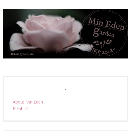
.
About Min Eden
Plant list