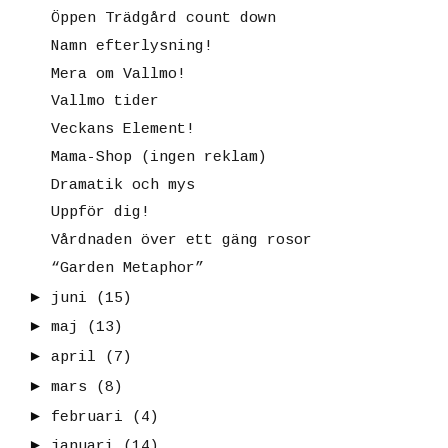
Öppen Trädgård count down
Namn efterlysning!
Mera om Vallmo!
Vallmo tider
Veckans Element!
Mama-Shop (ingen reklam)
Dramatik och mys
Uppför dig!
Vårdnaden över ett gäng rosor
“Garden Metaphor”
►
juni
(15)
►
maj
(13)
►
april
(7)
►
mars
(8)
►
februari
(4)
►
januari
(14)