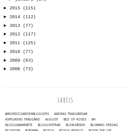
►
2015
(115)
►
2014
(112)
►
2013
(77)
►
2012
(117)
►
2011
(125)
►
2010
(77)
►
2009
(63)
►
2008
(73)
LABELS
@NORDICGARDENBLOGGERS
ANDRAS TRÄDGÅRDAR
ASPEGRENS TRÄDGÅRD
AUGUSTI
BED OF ROSES
BH
BLOGGSAMARBETE
BLOGGSYSTRAR
BLOM-KÅSERI
BLOMMIG FREDAG
BLOSSOM
BLÅSIPPA
BOSCH
BOSCH INDEGO
BOSSE_THE_CAT