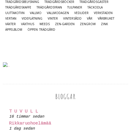
TRÄDGÅRDSBELYSNING
TRÄDGÅRDSBÖCKER
TRÄDGÅRDSGÄSTER
TRÄDGÅRDSKAFFE
TRÄDGÅRDSYRAN
TULPANER
TÄCKODLA
UUTTAKOTIIN
VALLMO
VALLMODAGEN
VEDLIDER
VERKSTADEN
VERTAN
VIDEFLÄTNING
VINTER
VINTERSÅDD
VÅR
VÅRBRUKET
VÄXTER
VÄXTHUS
WEEDS
ZEN-GARDEN
ZENGROW
ZINK
ÄPPELBLOM
ÖPPEN TRÄDGÅRD
BLOGGAR
T U V U L L
16 timmar sedan
Rikkaruohoelämää
1 dag sedan