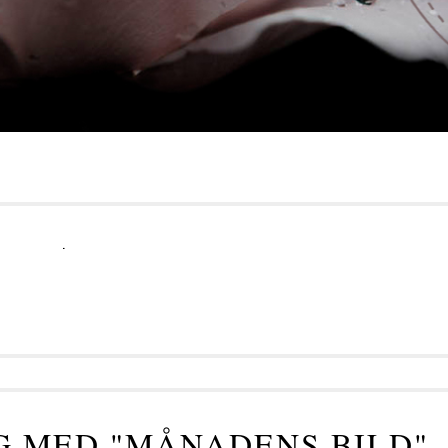
.
 MED "MÅNADENS BILD"