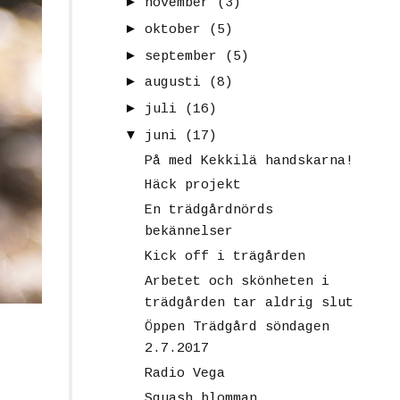
►
november
(3)
►
oktober
(5)
►
september
(5)
►
augusti
(8)
►
juli
(16)
▼
juni
(17)
På med Kekkilä handskarna!
Häck projekt
En trädgårdnörds
bekännelser
Kick off i trägården
Arbetet och skönheten i
trädgården tar aldrig slut
Öppen Trädgård söndagen
2.7.2017
Radio Vega
Squash blomman