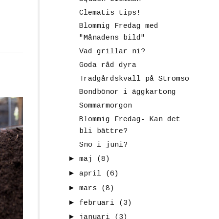
Clematis tips!
Blommig Fredag med
"Månadens bild"
Vad grillar ni?
Goda råd dyra
Trädgårdskväll på Strömsö
Bondbönor i äggkartong
Sommarmorgon
Blommig Fredag- Kan det
bli bättre?
Snö i juni?
►
maj
(8)
►
april
(6)
►
mars
(8)
►
februari
(3)
►
januari
(3)