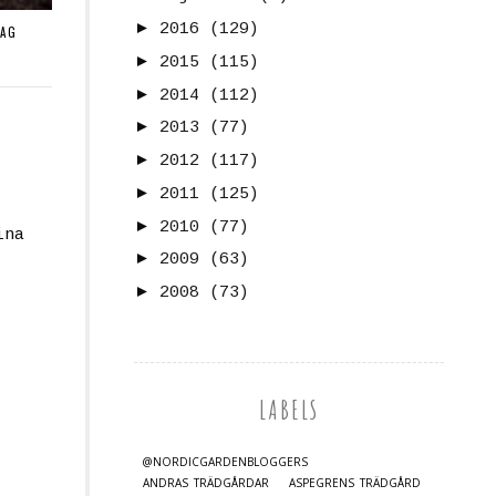
►
2016
(129)
DAG
►
2015
(115)
►
2014
(112)
►
2013
(77)
►
2012
(117)
►
2011
(125)
►
2010
(77)
ina
►
2009
(63)
►
2008
(73)
LABELS
@NORDICGARDENBLOGGERS
ANDRAS TRÄDGÅRDAR
ASPEGRENS TRÄDGÅRD