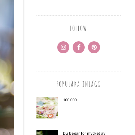
FOLLOW
POPULÄRA INLÄGG
100 000
Du begär för mycket av