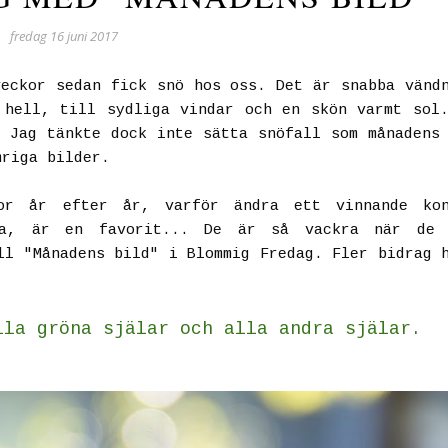
fredag 16 juni 2017
eckor sedan fick snö hos oss. Det är snabba vänd
 hell, till sydliga vindar och en skön varmt sol
 Jag tänkte dock inte sätta snöfall som månadens
mriga bilder.
or år efter år, varför ändra ett vinnande kon
ka, är en favorit... De är så vackra när de 
ll "Månadens bild" i Blommig Fredag. Fler bidrag 
lla gröna själar och alla andra själar.