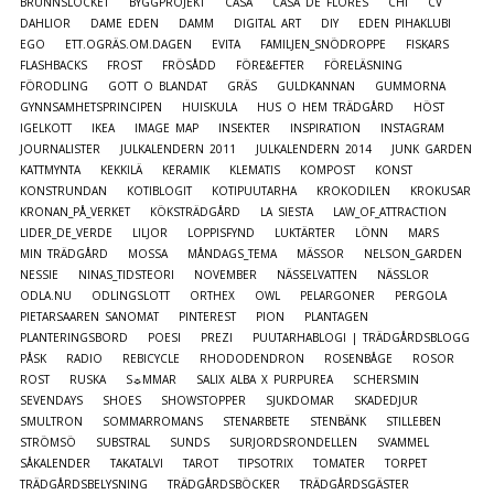
BRUNNSLOCKET
BYGGPROJEKT
CASA
CASA DE FLORES
CHI
CV
DAHLIOR
DAME EDEN
DAMM
DIGITAL ART
DIY
EDEN PIHAKLUBI
EGO
ETT.OGRÄS.OM.DAGEN
EVITA
FAMILJEN_SNÖDROPPE
FISKARS
FLASHBACKS
FROST
FRÖSÅDD
FÖRE&EFTER
FÖRELÄSNING
FÖRODLING
GOTT O BLANDAT
GRÄS
GULDKANNAN
GUMMORNA
GYNNSAMHETSPRINCIPEN
HUISKULA
HUS O HEM TRÄDGÅRD
HÖST
IGELKOTT
IKEA
IMAGE MAP
INSEKTER
INSPIRATION
INSTAGRAM
JOURNALISTER
JULKALENDERN 2011
JULKALENDERN 2014
JUNK GARDEN
KATTMYNTA
KEKKILÄ
KERAMIK
KLEMATIS
KOMPOST
KONST
KONSTRUNDAN
KOTIBLOGIT
KOTIPUUTARHA
KROKODILEN
KROKUSAR
KRONAN_PÅ_VERKET
KÖKSTRÄDGÅRD
LA SIESTA
LAW_OF_ATTRACTION
LIDER_DE_VERDE
LILJOR
LOPPISFYND
LUKTÄRTER
LÖNN
MARS
MIN TRÄDGÅRD
MOSSA
MÅNDAGS_TEMA
MÄSSOR
NELSON_GARDEN
NESSIE
NINAS_TIDSTEORI
NOVEMBER
NÄSSELVATTEN
NÄSSLOR
ODLA.NU
ODLINGSLOTT
ORTHEX
OWL
PELARGONER
PERGOLA
PIETARSAAREN SANOMAT
PINTEREST
PION
PLANTAGEN
PLANTERINGSBORD
POESI
PREZI
PUUTARHABLOGI | TRÄDGÅRDSBLOGG
PÅSK
RADIO
REBICYCLE
RHODODENDRON
ROSENBÅGE
ROSOR
ROST
RUSKA
S☼MMAR
SALIX ALBA X PURPUREA
SCHERSMIN
SEVENDAYS
SHOES
SHOWSTOPPER
SJUKDOMAR
SKADEDJUR
SMULTRON
SOMMARROMANS
STENARBETE
STENBÄNK
STILLEBEN
STRÖMSÖ
SUBSTRAL
SUNDS
SURJORDSRONDELLEN
SVAMMEL
SÅKALENDER
TAKATALVI
TAROT
TIPSOTRIX
TOMATER
TORPET
TRÄDGÅRDSBELYSNING
TRÄDGÅRDSBÖCKER
TRÄDGÅRDSGÄSTER