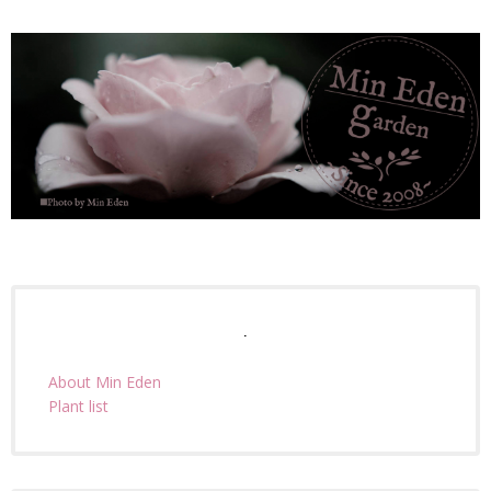
.
About Min Eden
Plant list