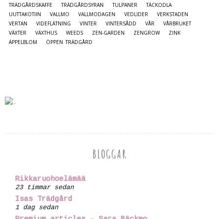
TRÄDGÅRDSKAFFE
TRÄDGÅRDSYRAN
TULPANER
TÄCKODLA
UUTTAKOTIIN
VALLMO
VALLMODAGEN
VEDLIDER
VERKSTADEN
VERTAN
VIDEFLÄTNING
VINTER
VINTERSÅDD
VÅR
VÅRBRUKET
VÄXTER
VÄXTHUS
WEEDS
ZEN-GARDEN
ZENGROW
ZINK
ÄPPELBLOM
ÖPPEN TRÄDGÅRD
BLOGGAR
Rikkaruohoelämää
23 timmar sedan
Isas Trädgård
1 dag sedan