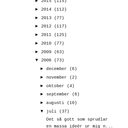
►
2015
(115)
►
2014
(112)
►
2013
(77)
►
2012
(117)
►
2011
(125)
►
2010
(77)
►
2009
(63)
▼
2008
(73)
►
december
(8)
►
november
(2)
►
oktober
(4)
►
september
(8)
►
augusti
(10)
▼
juli
(37)
Det så gott som sprudlar
en massa ideér ur mig n...