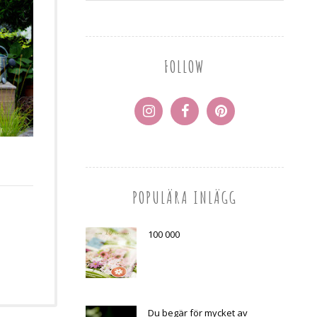
FOLLOW
POPULÄRA INLÄGG
100 000
Du begär för mycket av