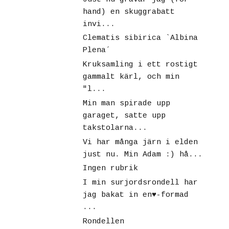
hand) en skuggrabatt
invi...
Clematis sibirica `Albina
Plena´
Kruksamling i ett rostigt
gammalt kärl, och min
"l...
Min man spirade upp
garaget, satte upp
takstolarna...
Vi har många järn i elden
just nu. Min Adam :) hå...
Ingen rubrik
I min surjordsrondell har
jag bakat in en♥-formad
...
Rondellen