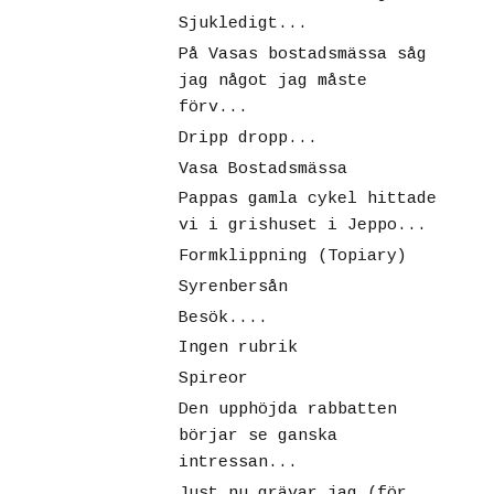
Sjukledigt...
På Vasas bostadsmässa såg
jag något jag måste
förv...
Dripp dropp...
Vasa Bostadsmässa
Pappas gamla cykel hittade
vi i grishuset i Jeppo...
Formklippning (Topiary)
Syrenbersån
Besök....
Ingen rubrik
Spireor
Den upphöjda rabbatten
börjar se ganska
intressan...
Just nu grävar jag (för