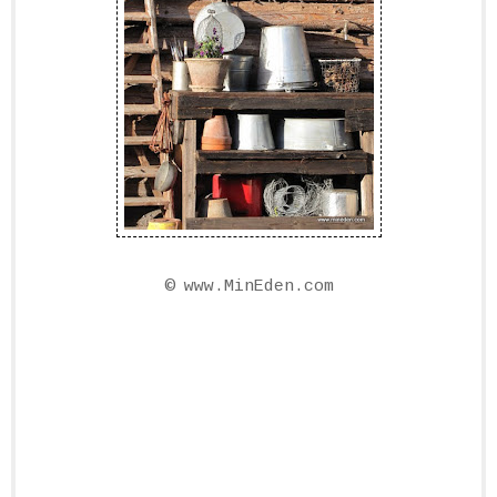
©
www.MinEden.com
Sökord:
planteringsbord, odlingsbänk, planteringsbänk,
pottingbench potting bench pottingtable potting table,
have bord, istutuspöytä, посадка стол, piantare
tavolo, la plantation de table