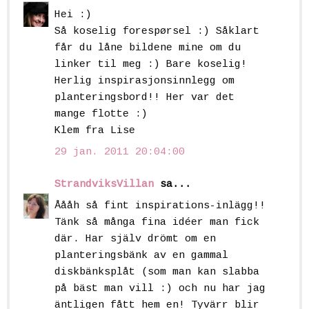
Hei :)
Så koselig forespørsel :) Såklart
får du låne bildene mine om du
linker til meg :) Bare koselig!
Herlig inspirasjonsinnlegg om
planteringsbord!! Her var det
mange flotte :)
Klem fra Lise
29 jan. 2011 20:04:00
StrandviksVillan
sa...
Åååh så fint inspirations-inlägg!!
Tänk så många fina idéer man fick
där. Har själv drömt om en
planteringsbänk av en gammal
diskbänksplåt (som man kan slabba
på bäst man vill :) och nu har jag
äntligen fått hem en! Tyvärr blir