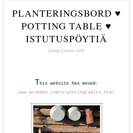
PLANTERINGSBORD ♥
POTTING TABLE ♥
ISTUTUSPÖYTIÄ
fredag 9 januari 2009
T
his website has moved:
www.mineden.com/p/pottingtables.html