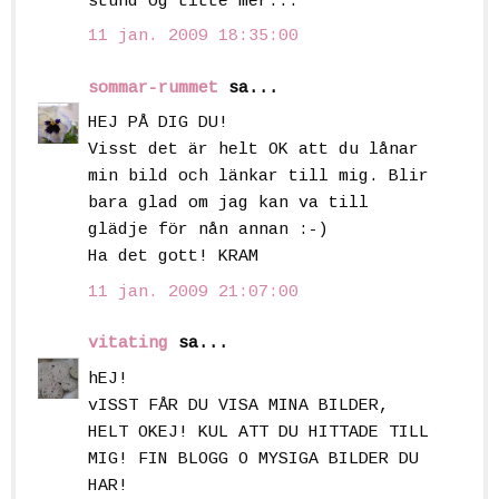
stund og titte mer...
11 jan. 2009 18:35:00
sommar-rummet
sa...
HEJ PÅ DIG DU!
Visst det är helt OK att du lånar
min bild och länkar till mig. Blir
bara glad om jag kan va till
glädje för nån annan :-)
Ha det gott! KRAM
11 jan. 2009 21:07:00
vitating
sa...
hEJ!
vISST FÅR DU VISA MINA BILDER,
HELT OKEJ! KUL ATT DU HITTADE TILL
MIG! FIN BLOGG O MYSIGA BILDER DU
HAR!