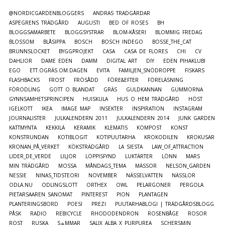
@NORDICGARDENBLOGGERS
ANDRAS TRÄDGÅRDAR
ASPEGRENS TRÄDGÅRD
AUGUSTI
BED OF ROSES
BH
BLOGGSAMARBETE
BLOGGSYSTRAR
BLOM-KÅSERI
BLOMMIG FREDAG
BLOSSOM
BLÅSIPPA
BOSCH
BOSCH INDEGO
BOSSE_THE_CAT
BRUNNSLOCKET
BYGGPROJEKT
CASA
CASA DE FLORES
CHI
CV
DAHLIOR
DAME EDEN
DAMM
DIGITAL ART
DIY
EDEN PIHAKLUBI
EGO
ETT.OGRÄS.OM.DAGEN
EVITA
FAMILJEN_SNÖDROPPE
FISKARS
FLASHBACKS
FROST
FRÖSÅDD
FÖRE&EFTER
FÖRELÄSNING
FÖRODLING
GOTT O BLANDAT
GRÄS
GULDKANNAN
GUMMORNA
GYNNSAMHETSPRINCIPEN
HUISKULA
HUS O HEM TRÄDGÅRD
HÖST
IGELKOTT
IKEA
IMAGE MAP
INSEKTER
INSPIRATION
INSTAGRAM
JOURNALISTER
JULKALENDERN 2011
JULKALENDERN 2014
JUNK GARDEN
KATTMYNTA
KEKKILÄ
KERAMIK
KLEMATIS
KOMPOST
KONST
KONSTRUNDAN
KOTIBLOGIT
KOTIPUUTARHA
KROKODILEN
KROKUSAR
KRONAN_PÅ_VERKET
KÖKSTRÄDGÅRD
LA SIESTA
LAW_OF_ATTRACTION
LIDER_DE_VERDE
LILJOR
LOPPISFYND
LUKTÄRTER
LÖNN
MARS
MIN TRÄDGÅRD
MOSSA
MÅNDAGS_TEMA
MÄSSOR
NELSON_GARDEN
NESSIE
NINAS_TIDSTEORI
NOVEMBER
NÄSSELVATTEN
NÄSSLOR
ODLA.NU
ODLINGSLOTT
ORTHEX
OWL
PELARGONER
PERGOLA
PIETARSAAREN SANOMAT
PINTEREST
PION
PLANTAGEN
PLANTERINGSBORD
POESI
PREZI
PUUTARHABLOGI | TRÄDGÅRDSBLOGG
PÅSK
RADIO
REBICYCLE
RHODODENDRON
ROSENBÅGE
ROSOR
ROST
RUSKA
S☼MMAR
SALIX ALBA X PURPUREA
SCHERSMIN