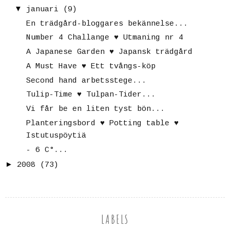
▼
januari
(9)
En trädgård-bloggares bekännelse...
Number 4 Challange ♥ Utmaning nr 4
A Japanese Garden ♥ Japansk trädgård
A Must Have ♥ Ett tvångs-köp
Second hand arbetsstege...
Tulip-Time ♥ Tulpan-Tider...
Vi får be en liten tyst bön...
Planteringsbord ♥ Potting table ♥
Istutuspöytiä
- 6 C°...
►
2008
(73)
LABELS