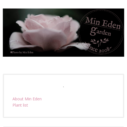
.
About Min Eden
Plant list