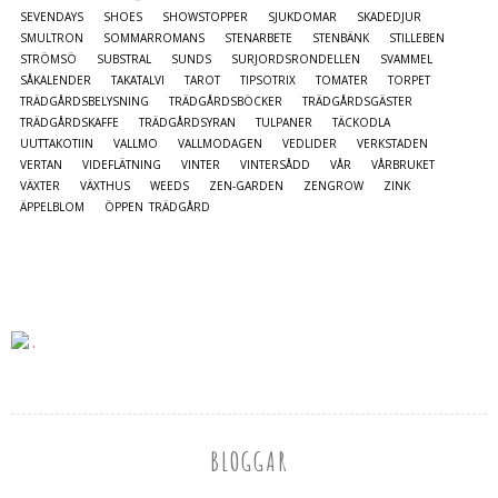
SEVENDAYS
SHOES
SHOWSTOPPER
SJUKDOMAR
SKADEDJUR
SMULTRON
SOMMARROMANS
STENARBETE
STENBÄNK
STILLEBEN
STRÖMSÖ
SUBSTRAL
SUNDS
SURJORDSRONDELLEN
SVAMMEL
SÅKALENDER
TAKATALVI
TAROT
TIPSOTRIX
TOMATER
TORPET
TRÄDGÅRDSBELYSNING
TRÄDGÅRDSBÖCKER
TRÄDGÅRDSGÄSTER
TRÄDGÅRDSKAFFE
TRÄDGÅRDSYRAN
TULPANER
TÄCKODLA
UUTTAKOTIIN
VALLMO
VALLMODAGEN
VEDLIDER
VERKSTADEN
VERTAN
VIDEFLÄTNING
VINTER
VINTERSÅDD
VÅR
VÅRBRUKET
VÄXTER
VÄXTHUS
WEEDS
ZEN-GARDEN
ZENGROW
ZINK
ÄPPELBLOM
ÖPPEN TRÄDGÅRD
BLOGGAR