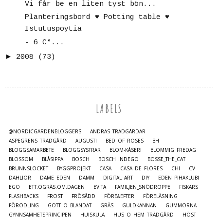
Vi får be en liten tyst bön...
Planteringsbord ♥ Potting table ♥
Istutuspöytiä
- 6 C°...
►
2008
(73)
LABELS
@NORDICGARDENBLOGGERS
ANDRAS TRÄDGÅRDAR
ASPEGRENS TRÄDGÅRD
AUGUSTI
BED OF ROSES
BH
BLOGGSAMARBETE
BLOGGSYSTRAR
BLOM-KÅSERI
BLOMMIG FREDAG
BLOSSOM
BLÅSIPPA
BOSCH
BOSCH INDEGO
BOSSE_THE_CAT
BRUNNSLOCKET
BYGGPROJEKT
CASA
CASA DE FLORES
CHI
CV
DAHLIOR
DAME EDEN
DAMM
DIGITAL ART
DIY
EDEN PIHAKLUBI
EGO
ETT.OGRÄS.OM.DAGEN
EVITA
FAMILJEN_SNÖDROPPE
FISKARS
FLASHBACKS
FROST
FRÖSÅDD
FÖRE&EFTER
FÖRELÄSNING
FÖRODLING
GOTT O BLANDAT
GRÄS
GULDKANNAN
GUMMORNA
GYNNSAMHETSPRINCIPEN
HUISKULA
HUS O HEM TRÄDGÅRD
HÖST