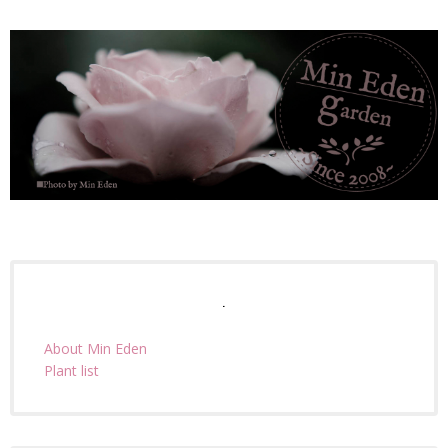
.
About Min Eden
Plant list