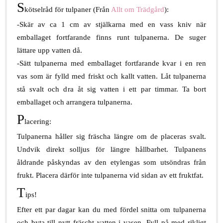
S
kötselråd för tulpaner (Från
Allt om Trädgård
):
-Skär av ca 1 cm av stjälkarna med en vass kniv när
emballaget fortfarande finns runt tulpanerna. De suger
lättare upp vatten då.
-Sätt tulpanerna med emballaget fortfarande kvar i en ren
vas som är fylld med friskt och kallt vatten. Låt tulpanerna
stå svalt och dra åt sig vatten i ett par timmar. Ta bort
emballaget och arrangera tulpanerna.
P
lacering:
Tulpanerna håller sig fräscha längre om de placeras svalt.
Undvik direkt solljus för längre hållbarhet. Tulpanens
åldrande påskyndas av den etylengas som utsöndras från
frukt. Placera därför inte tulpanerna vid sidan av ett fruktfat.
T
ips!
Efter ett par dagar kan du med fördel snitta om tulpanerna
och byta till nytt fräscht vatten i vasen. Fyll på med rikligt