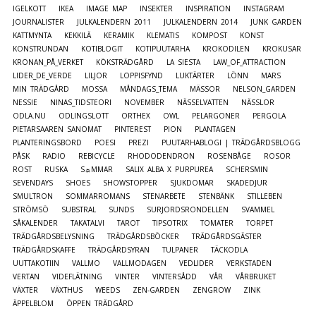
IGELKOTT
IKEA
IMAGE MAP
INSEKTER
INSPIRATION
INSTAGRAM
JOURNALISTER
JULKALENDERN 2011
JULKALENDERN 2014
JUNK GARDEN
KATTMYNTA
KEKKILÄ
KERAMIK
KLEMATIS
KOMPOST
KONST
KONSTRUNDAN
KOTIBLOGIT
KOTIPUUTARHA
KROKODILEN
KROKUSAR
KRONAN_PÅ_VERKET
KÖKSTRÄDGÅRD
LA SIESTA
LAW_OF_ATTRACTION
LIDER_DE_VERDE
LILJOR
LOPPISFYND
LUKTÄRTER
LÖNN
MARS
MIN TRÄDGÅRD
MOSSA
MÅNDAGS_TEMA
MÄSSOR
NELSON_GARDEN
NESSIE
NINAS_TIDSTEORI
NOVEMBER
NÄSSELVATTEN
NÄSSLOR
ODLA.NU
ODLINGSLOTT
ORTHEX
OWL
PELARGONER
PERGOLA
PIETARSAAREN SANOMAT
PINTEREST
PION
PLANTAGEN
PLANTERINGSBORD
POESI
PREZI
PUUTARHABLOGI | TRÄDGÅRDSBLOGG
PÅSK
RADIO
REBICYCLE
RHODODENDRON
ROSENBÅGE
ROSOR
ROST
RUSKA
S☼MMAR
SALIX ALBA X PURPUREA
SCHERSMIN
SEVENDAYS
SHOES
SHOWSTOPPER
SJUKDOMAR
SKADEDJUR
SMULTRON
SOMMARROMANS
STENARBETE
STENBÄNK
STILLEBEN
STRÖMSÖ
SUBSTRAL
SUNDS
SURJORDSRONDELLEN
SVAMMEL
SÅKALENDER
TAKATALVI
TAROT
TIPSOTRIX
TOMATER
TORPET
TRÄDGÅRDSBELYSNING
TRÄDGÅRDSBÖCKER
TRÄDGÅRDSGÄSTER
TRÄDGÅRDSKAFFE
TRÄDGÅRDSYRAN
TULPANER
TÄCKODLA
UUTTAKOTIIN
VALLMO
VALLMODAGEN
VEDLIDER
VERKSTADEN
VERTAN
VIDEFLÄTNING
VINTER
VINTERSÅDD
VÅR
VÅRBRUKET
VÄXTER
VÄXTHUS
WEEDS
ZEN-GARDEN
ZENGROW
ZINK
ÄPPELBLOM
ÖPPEN TRÄDGÅRD