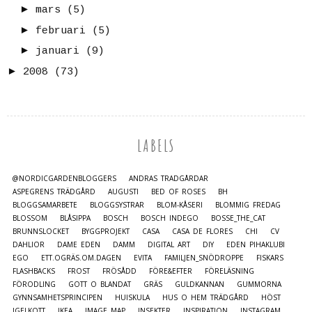
►
mars
(5)
►
februari
(5)
►
januari
(9)
►
2008
(73)
LABELS
@NORDICGARDENBLOGGERS
ANDRAS TRÄDGÅRDAR
ASPEGRENS TRÄDGÅRD
AUGUSTI
BED OF ROSES
BH
BLOGGSAMARBETE
BLOGGSYSTRAR
BLOM-KÅSERI
BLOMMIG FREDAG
BLOSSOM
BLÅSIPPA
BOSCH
BOSCH INDEGO
BOSSE_THE_CAT
BRUNNSLOCKET
BYGGPROJEKT
CASA
CASA DE FLORES
CHI
CV
DAHLIOR
DAME EDEN
DAMM
DIGITAL ART
DIY
EDEN PIHAKLUBI
EGO
ETT.OGRÄS.OM.DAGEN
EVITA
FAMILJEN_SNÖDROPPE
FISKARS
FLASHBACKS
FROST
FRÖSÅDD
FÖRE&EFTER
FÖRELÄSNING
FÖRODLING
GOTT O BLANDAT
GRÄS
GULDKANNAN
GUMMORNA
GYNNSAMHETSPRINCIPEN
HUISKULA
HUS O HEM TRÄDGÅRD
HÖST
IGELKOTT
IKEA
IMAGE MAP
INSEKTER
INSPIRATION
INSTAGRAM