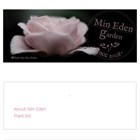
.
About Min Eden
Plant list