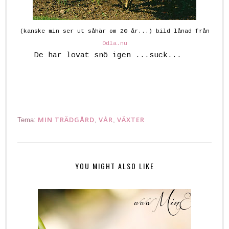
(kanske min ser ut såhär om
20
år...) bild lånad från
Odla.nu
De har lovat snö igen ...suck...
Puu
puupioni
MIN TRÄDGÅRD
VÅR
VÄXTER
Tema:
,
,
YOU MIGHT ALSO LIKE