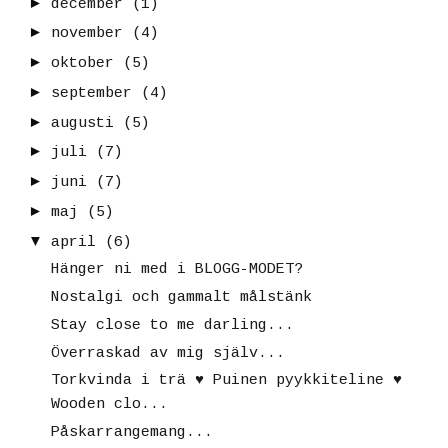
►
december
(1)
►
november
(4)
►
oktober
(5)
►
september
(4)
►
augusti
(5)
►
juli
(7)
►
juni
(7)
►
maj
(5)
▼
april
(6)
Hänger ni med i BLOGG-MODET?
Nostalgi och gammalt målstänk
Stay close to me darling...
Överraskad av mig själv...
Torkvinda i trä ♥ Puinen pyykkiteline ♥
Wooden clo...
Påskarrangemang...