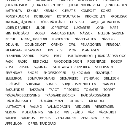
JOURNALISTER
JULKALENDERN 2011
JULKALENDERN 2014
JUNK GARDEN
KATTMYNTA
KEKKILÄ
KERAMIK
KLEMATIS
KOMPOST
KONST
KONSTRUNDAN
KOTIBLOGIT
KOTIPUUTARHA
KROKODILEN
KROKUSAR
KRONAN_PÅ_VERKET
KÖKSTRÄDGÅRD
LA SIESTA
LAW_OF_ATTRACTION
LIDER_DE_VERDE
LILJOR
LOPPISFYND
LUKTÄRTER
LÖNN
MARS
MIN TRÄDGÅRD
MOSSA
MÅNDAGS_TEMA
MÄSSOR
NELSON_GARDEN
NESSIE
NINAS_TIDSTEORI
NOVEMBER
NÄSSELVATTEN
NÄSSLOR
ODLA.NU
ODLINGSLOTT
ORTHEX
OWL
PELARGONER
PERGOLA
PIETARSAAREN SANOMAT
PINTEREST
PION
PLANTAGEN
PLANTERINGSBORD
POESI
PREZI
PUUTARHABLOGI | TRÄDGÅRDSBLOGG
PÅSK
RADIO
REBICYCLE
RHODODENDRON
ROSENBÅGE
ROSOR
ROST
RUSKA
S☼MMAR
SALIX ALBA X PURPUREA
SCHERSMIN
SEVENDAYS
SHOES
SHOWSTOPPER
SJUKDOMAR
SKADEDJUR
SMULTRON
SOMMARROMANS
STENARBETE
STENBÄNK
STILLEBEN
STRÖMSÖ
SUBSTRAL
SUNDS
SURJORDSRONDELLEN
SVAMMEL
SÅKALENDER
TAKATALVI
TAROT
TIPSOTRIX
TOMATER
TORPET
TRÄDGÅRDSBELYSNING
TRÄDGÅRDSBÖCKER
TRÄDGÅRDSGÄSTER
TRÄDGÅRDSKAFFE
TRÄDGÅRDSYRAN
TULPANER
TÄCKODLA
UUTTAKOTIIN
VALLMO
VALLMODAGEN
VEDLIDER
VERKSTADEN
VERTAN
VIDEFLÄTNING
VINTER
VINTERSÅDD
VÅR
VÅRBRUKET
VÄXTER
VÄXTHUS
WEEDS
ZEN-GARDEN
ZENGROW
ZINK
ÄPPELBLOM
ÖPPEN TRÄDGÅRD