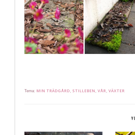
.
MIN TRÄDGÅRD
STILLEBEN
VÅR
VÄXTER
Tema:
,
,
,
Y