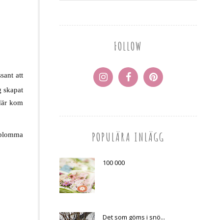
FOLLOW
sant att
g skapat
 där kom
POPULÄRA INLÄGG
t blomma
100 000
Det som göms i snö...