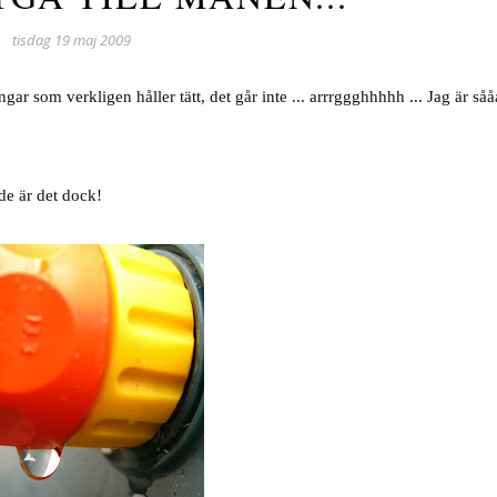
tisdag 19 maj 2009
gar som verkligen håller tätt, det går inte ... arrrggghhhhh ... Jag är sååå
nde är det dock!