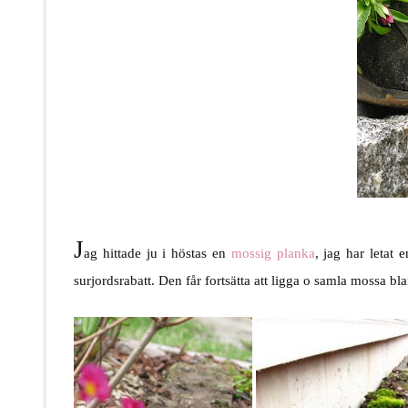
J
ag hittade ju i höstas en
mossig planka
, jag har letat 
surjordsrabatt. Den får fortsätta att ligga o samla mossa bl