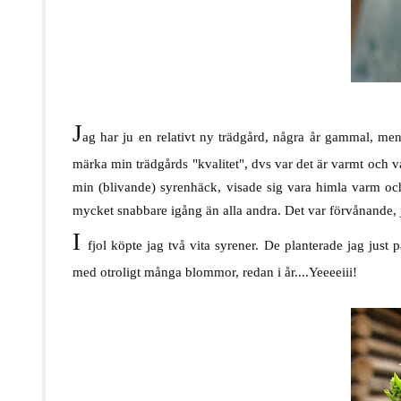
J
ag har ju en relativt ny trädgård, några år gammal, men 
märka min trädgårds "kvalitet", dvs var det är varmt och v
min (blivande) syrenhäck, visade sig vara himla varm och
mycket snabbare igång än alla andra. Det var förvånande, ja
I
fjol köpte jag två vita syrener. De planterade jag just
med otroligt många blommor, redan i år....Yeeeeiii!