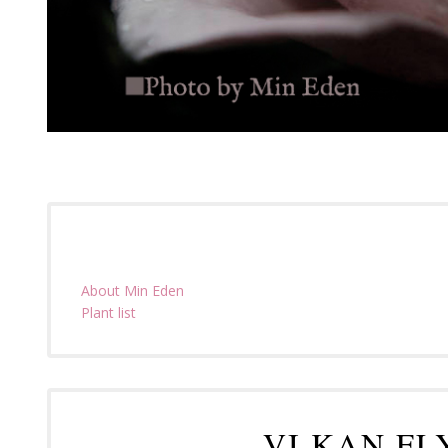
About Min Eden
Plant list
VI KAN FL