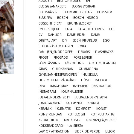
AUGUSTI
BED OF ROSES
BH
BLOGGSAMARBETE
BLOGGSYSTRAR
BLOM-KÅSERI
BLOMMIG FREDAG
BLOSSOM
BLÅSIPPA
BOSCH
BOSCH INDEGO
BOSSE_THE_CAT
BRUNNSLOCKET
BYGGPROJEKT
CASA
CASA DE FLORES
CHI
CV
DAHLIOR
DAME EDEN
DAMM
DIGITAL ART
DIY
EDEN PIHAKLUBI
EGO
ETT.OGRÄS.OM.DAGEN
EVITA
FAMILJEN_SNÖDROPPE
FISKARS
FLASHBACKS
FROST
FRÖSÅDD
FÖRE&EFTER
FÖRELÄSNING
FÖRODLING
GOTT O BLANDAT
GRÄS
GULDKANNAN
GUMMORNA
GYNNSAMHETSPRINCIPEN
HUISKULA
HUS O HEM TRÄDGÅRD
HÖST
IGELKOTT
IKEA
IMAGE MAP
INSEKTER
INSPIRATION
INSTAGRAM
JOURNALISTER
JULKALENDERN 2011
JULKALENDERN 2014
JUNK GARDEN
KATTMYNTA
KEKKILÄ
KERAMIK
KLEMATIS
KOMPOST
KONST
KONSTRUNDAN
KOTIBLOGIT
KOTIPUUTARHA
KROKODILEN
KROKUSAR
KRONAN_PÅ_VERKET
KÖKSTRÄDGÅRD
LA SIESTA
LAW_OF_ATTRACTION
LIDER_DE_VERDE
LILJOR