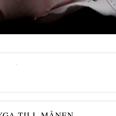
.
YGA TILL MÅNEN...