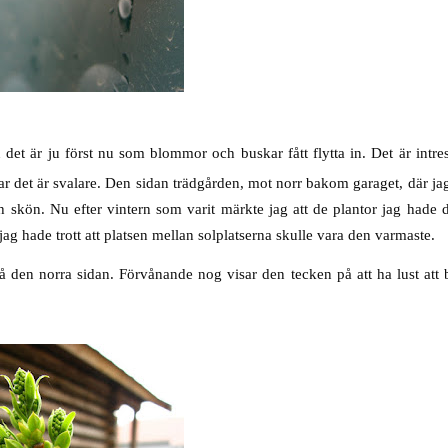
det är ju först nu som blommor och buskar fått flytta in. Det är intres
ar det är svalare. Den sidan trädgården, mot norr bakom garaget, där ja
 skön. Nu efter vintern som varit märkte jag att de plantor jag hade
g hade trott att platsen mellan solplatserna skulle vara den varmaste.
 på den norra sidan. Förvånande nog visar den tecken på att ha lust at