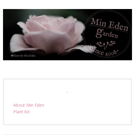
.
About Min Eden
Plant list