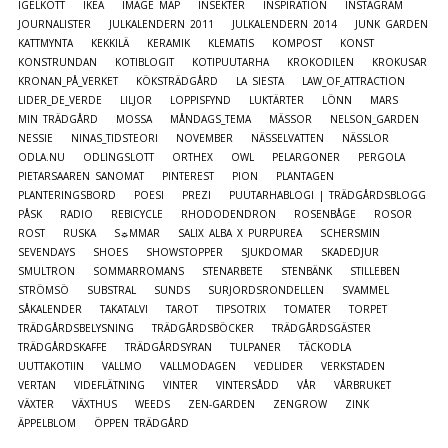
IGELKOTT
IKEA
IMAGE MAP
INSEKTER
INSPIRATION
INSTAGRAM
JOURNALISTER
JULKALENDERN 2011
JULKALENDERN 2014
JUNK GARDEN
KATTMYNTA
KEKKILÄ
KERAMIK
KLEMATIS
KOMPOST
KONST
KONSTRUNDAN
KOTIBLOGIT
KOTIPUUTARHA
KROKODILEN
KROKUSAR
KRONAN_PÅ_VERKET
KÖKSTRÄDGÅRD
LA SIESTA
LAW_OF_ATTRACTION
LIDER_DE_VERDE
LILJOR
LOPPISFYND
LUKTÄRTER
LÖNN
MARS
MIN TRÄDGÅRD
MOSSA
MÅNDAGS_TEMA
MÄSSOR
NELSON_GARDEN
NESSIE
NINAS_TIDSTEORI
NOVEMBER
NÄSSELVATTEN
NÄSSLOR
ODLA.NU
ODLINGSLOTT
ORTHEX
OWL
PELARGONER
PERGOLA
PIETARSAAREN SANOMAT
PINTEREST
PION
PLANTAGEN
PLANTERINGSBORD
POESI
PREZI
PUUTARHABLOGI | TRÄDGÅRDSBLOGG
PÅSK
RADIO
REBICYCLE
RHODODENDRON
ROSENBÅGE
ROSOR
ROST
RUSKA
S☼MMAR
SALIX ALBA X PURPUREA
SCHERSMIN
SEVENDAYS
SHOES
SHOWSTOPPER
SJUKDOMAR
SKADEDJUR
SMULTRON
SOMMARROMANS
STENARBETE
STENBÄNK
STILLEBEN
STRÖMSÖ
SUBSTRAL
SUNDS
SURJORDSRONDELLEN
SVAMMEL
SÅKALENDER
TAKATALVI
TAROT
TIPSOTRIX
TOMATER
TORPET
TRÄDGÅRDSBELYSNING
TRÄDGÅRDSBÖCKER
TRÄDGÅRDSGÄSTER
TRÄDGÅRDSKAFFE
TRÄDGÅRDSYRAN
TULPANER
TÄCKODLA
UUTTAKOTIIN
VALLMO
VALLMODAGEN
VEDLIDER
VERKSTADEN
VERTAN
VIDEFLÄTNING
VINTER
VINTERSÅDD
VÅR
VÅRBRUKET
VÄXTER
VÄXTHUS
WEEDS
ZEN-GARDEN
ZENGROW
ZINK
ÄPPELBLOM
ÖPPEN TRÄDGÅRD