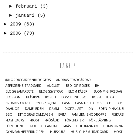
►
februari
(3)
►
januari
(5)
►
2009
(63)
►
2008
(73)
LABELS
@NORDICGARDENBLOGGERS
ANDRAS TRÄDGÅRDAR
ASPEGRENS TRÄDGÅRD
AUGUSTI
BED OF ROSES
BH
BLOGGSAMARBETE
BLOGGSYSTRAR
BLOM-KÅSERI
BLOMMIG FREDAG
BLOSSOM
BLÅSIPPA
BOSCH
BOSCH INDEGO
BOSSE_THE_CAT
BRUNNSLOCKET
BYGGPROJEKT
CASA
CASA DE FLORES
CHI
CV
DAHLIOR
DAME EDEN
DAMM
DIGITAL ART
DIY
EDEN PIHAKLUBI
EGO
ETT.OGRÄS.OM.DAGEN
EVITA
FAMILJEN_SNÖDROPPE
FISKARS
FLASHBACKS
FROST
FRÖSÅDD
FÖRE&EFTER
FÖRELÄSNING
FÖRODLING
GOTT O BLANDAT
GRÄS
GULDKANNAN
GUMMORNA
GYNNSAMHETSPRINCIPEN
HUISKULA
HUS O HEM TRÄDGÅRD
HÖST