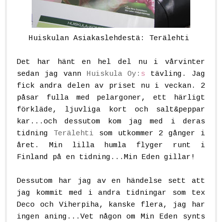
Huiskulan Asiakaslehdestä: Terälehti
.
.
Det har hänt en hel del nu i vårvinter
sedan jag vann
Huiskula Oy:
s
tävling. Jag
fick andra delen av priset nu i veckan. 2
påsar fulla med pelargoner, ett härligt
förkläde, ljuvliga kort och salt&peppar
kar...och dessutom kom jag med i deras
tidning
Terälehti
som utkommer 2 gånger i
året. Min lilla humla flyger runt i
Finland på en tidning...Min Eden gillar!
.
.
Dessutom har jag av en händelse sett att
jag kommit med i andra tidningar som tex
Deco och Viherpiha, kanske flera, jag har
ingen aning...Vet någon om Min Eden synts