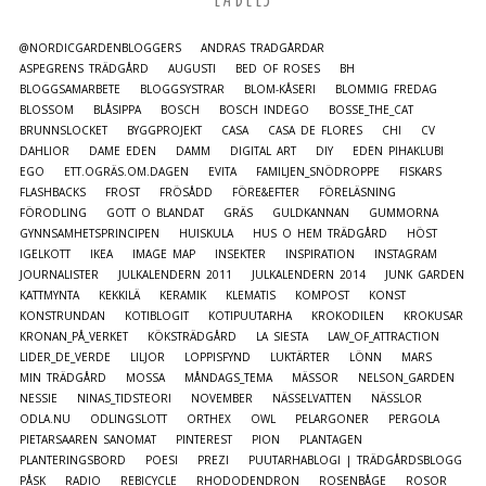
@NORDICGARDENBLOGGERS
ANDRAS TRÄDGÅRDAR
ASPEGRENS TRÄDGÅRD
AUGUSTI
BED OF ROSES
BH
BLOGGSAMARBETE
BLOGGSYSTRAR
BLOM-KÅSERI
BLOMMIG FREDAG
BLOSSOM
BLÅSIPPA
BOSCH
BOSCH INDEGO
BOSSE_THE_CAT
BRUNNSLOCKET
BYGGPROJEKT
CASA
CASA DE FLORES
CHI
CV
DAHLIOR
DAME EDEN
DAMM
DIGITAL ART
DIY
EDEN PIHAKLUBI
EGO
ETT.OGRÄS.OM.DAGEN
EVITA
FAMILJEN_SNÖDROPPE
FISKARS
FLASHBACKS
FROST
FRÖSÅDD
FÖRE&EFTER
FÖRELÄSNING
FÖRODLING
GOTT O BLANDAT
GRÄS
GULDKANNAN
GUMMORNA
GYNNSAMHETSPRINCIPEN
HUISKULA
HUS O HEM TRÄDGÅRD
HÖST
IGELKOTT
IKEA
IMAGE MAP
INSEKTER
INSPIRATION
INSTAGRAM
JOURNALISTER
JULKALENDERN 2011
JULKALENDERN 2014
JUNK GARDEN
KATTMYNTA
KEKKILÄ
KERAMIK
KLEMATIS
KOMPOST
KONST
KONSTRUNDAN
KOTIBLOGIT
KOTIPUUTARHA
KROKODILEN
KROKUSAR
KRONAN_PÅ_VERKET
KÖKSTRÄDGÅRD
LA SIESTA
LAW_OF_ATTRACTION
LIDER_DE_VERDE
LILJOR
LOPPISFYND
LUKTÄRTER
LÖNN
MARS
MIN TRÄDGÅRD
MOSSA
MÅNDAGS_TEMA
MÄSSOR
NELSON_GARDEN
NESSIE
NINAS_TIDSTEORI
NOVEMBER
NÄSSELVATTEN
NÄSSLOR
ODLA.NU
ODLINGSLOTT
ORTHEX
OWL
PELARGONER
PERGOLA
PIETARSAAREN SANOMAT
PINTEREST
PION
PLANTAGEN
PLANTERINGSBORD
POESI
PREZI
PUUTARHABLOGI | TRÄDGÅRDSBLOGG
PÅSK
RADIO
REBICYCLE
RHODODENDRON
ROSENBÅGE
ROSOR