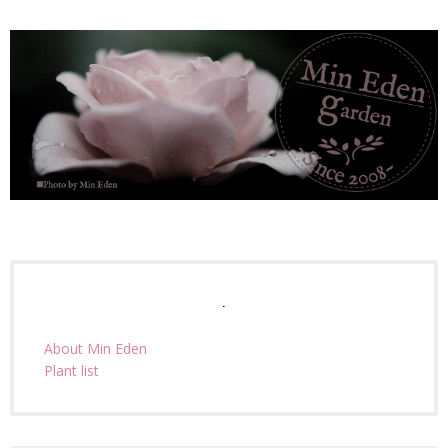
.
About Min Eden
Plant list