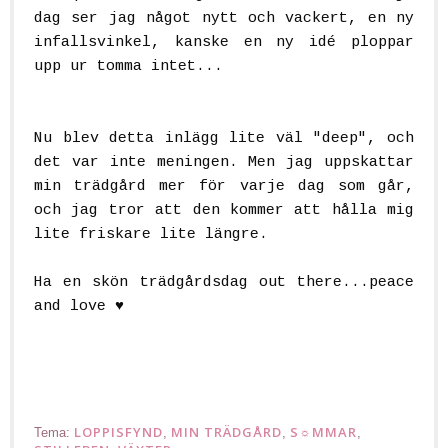
dag ser jag något nytt och vackert, en ny
infallsvinkel, kanske en ny idé ploppar
upp ur tomma intet...
Nu blev detta inlägg lite väl "deep", och
det var inte meningen. Men jag uppskattar
min trädgård mer för varje dag som går,
och jag tror att den kommer att hålla mig
lite friskare lite längre.
Ha en skön trädgårdsdag out there...peace
and love ♥
"Junk garden"
LOPPISFYND
MIN TRÄDGÅRD
S☼MMAR
Tema:
,
,
,