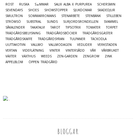
ROST
RUSKA
S☼MMAR
SALIX ALBA X PURPUREA
SCHERSMIN
SEVENDAYS
SHOES
SHOWSTOPPER
SJUKDOMAR
SKADEDJUR
SMULTRON
SOMMARROMANS
STENARBETE
STENBÄNK
STILLEBEN
STRÖMSÖ
SUBSTRAL
SUNDS
SURJORDSRONDELLEN
SVAMMEL
SÅKALENDER
TAKATALVI
TAROT
TIPSOTRIX
TOMATER
TORPET
TRÄDGÅRDSBELYSNING
TRÄDGÅRDSBÖCKER
TRÄDGÅRDSGÄSTER
TRÄDGÅRDSKAFFE
TRÄDGÅRDSYRAN
TULPANER
TÄCKODLA
UUTTAKOTIIN
VALLMO
VALLMODAGEN
VEDLIDER
VERKSTADEN
VERTAN
VIDEFLÄTNING
VINTER
VINTERSÅDD
VÅR
VÅRBRUKET
VÄXTER
VÄXTHUS
WEEDS
ZEN-GARDEN
ZENGROW
ZINK
ÄPPELBLOM
ÖPPEN TRÄDGÅRD
BLOGGAR