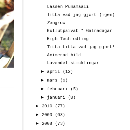
Lassen Punamaali
Titta vad jag gjort (igen)
Zengrow
Hullutpäivät * Galnadagar
High Tech odling
Titta titta vad jag gjort!
Animerad bild
Lavendel-sticklingar
►
april
(12)
►
mars
(6)
►
februari
(5)
►
januari
(8)
►
2010
(77)
►
2009
(63)
►
2008
(73)