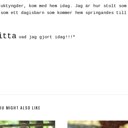
duktyngder, kom med hem idag. Jag är hur stolt som
 som ett dagisbarn som kommer hem springandes till
itta
vad jag gjort idag!!!
"
yright
www.mineden.com
OU MIGHT ALSO LIKE