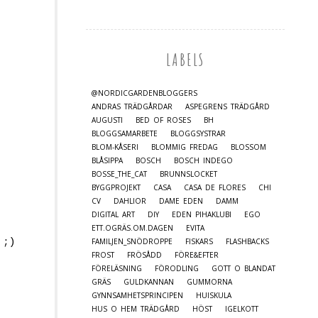
LABELS
@NORDICGARDENBLOGGERS
ANDRAS TRÄDGÅRDAR
ASPEGRENS TRÄDGÅRD
AUGUSTI
BED OF ROSES
BH
BLOGGSAMARBETE
BLOGGSYSTRAR
BLOM-KÅSERI
BLOMMIG FREDAG
BLOSSOM
BLÅSIPPA
BOSCH
BOSCH INDEGO
BOSSE_THE_CAT
BRUNNSLOCKET
BYGGPROJEKT
CASA
CASA DE FLORES
CHI
CV
DAHLIOR
DAME EDEN
DAMM
DIGITAL ART
DIY
EDEN PIHAKLUBI
EGO
ETT.OGRÄS.OM.DAGEN
EVITA
FAMILJEN_SNÖDROPPE
FISKARS
FLASHBACKS
 ;)
FROST
FRÖSÅDD
FÖRE&EFTER
FÖRELÄSNING
FÖRODLING
GOTT O BLANDAT
GRÄS
GULDKANNAN
GUMMORNA
GYNNSAMHETSPRINCIPEN
HUISKULA
HUS O HEM TRÄDGÅRD
HÖST
IGELKOTT