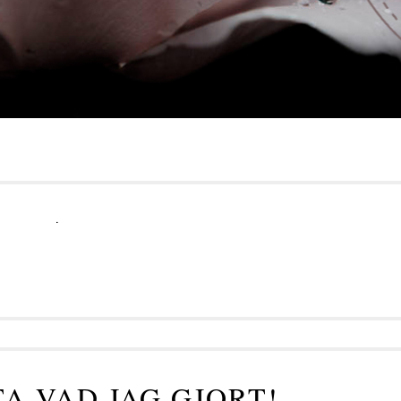
.
TA VAD JAG GJORT!