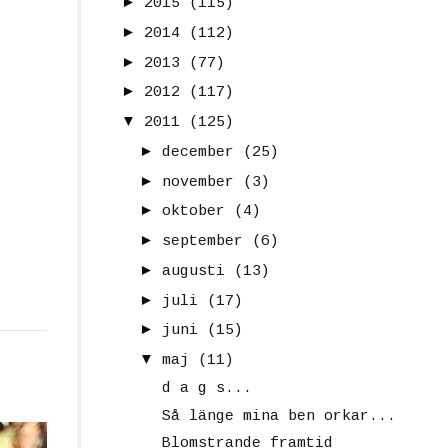
►
2015
(115)
►
2014
(112)
►
2013
(77)
►
2012
(117)
▼
2011
(125)
►
december
(25)
►
november
(3)
►
oktober
(4)
►
september
(6)
►
augusti
(13)
►
juli
(17)
►
juni
(15)
▼
maj
(11)
d a g s...
Så länge mina ben orkar...
Blomstrande framtid