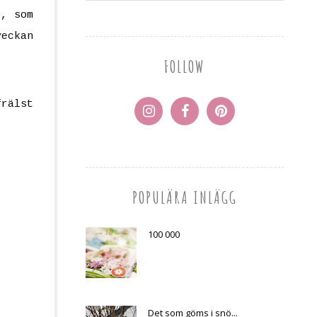
g, som
veckan
FOLLOW
frälst
POPULÄRA INLÄGG
100 000
Det som göms i snö...