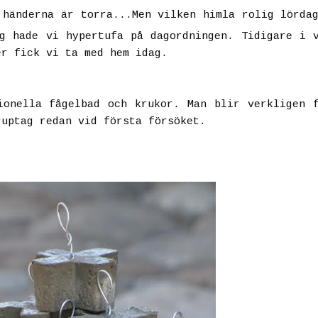
 händerna är torra...Men vilken himla rolig lörda
g hade vi hypertufa på dagordningen. Tidigare i 
er fick vi ta med hem idag.
ionella fågelbad och krukor. Man blir verkligen 
ruptag redan vid första försöket.