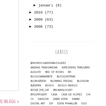
►
januari
(8)
►
2010
(77)
►
2009
(63)
►
2008
(73)
LABELS
@NORDICGARDENBLOGGERS
ANDRAS TRÄDGÅRDAR
ASPEGRENS TRÄDGÅRD
AUGUSTI
BED OF ROSES
BH
BLOGGSAMARBETE
BLOGGSYSTRAR
BLOM-KÅSERI
BLOMMIG FREDAG
BLOSSOM
BLÅSIPPA
BOSCH
BOSCH INDEGO
BOSSE_THE_CAT
BRUNNSLOCKET
BYGGPROJEKT
CASA
CASA DE FLORES
CHI
CV
DAHLIOR
DAME EDEN
DAMM
RE INLÄGG
DIGITAL ART
DIY
EDEN PIHAKLUBI
EGO