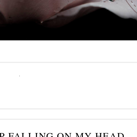
.
P FALLING ON MY HEAD