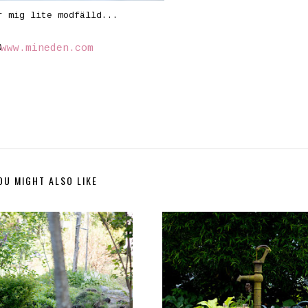
r mig lite modfälld...
©
www.mineden.com
OU MIGHT ALSO LIKE