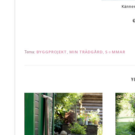
Känne
BYGGPROJEKT
MIN TRÄDGÅRD
S☼MMAR
Tema:
,
,
Y