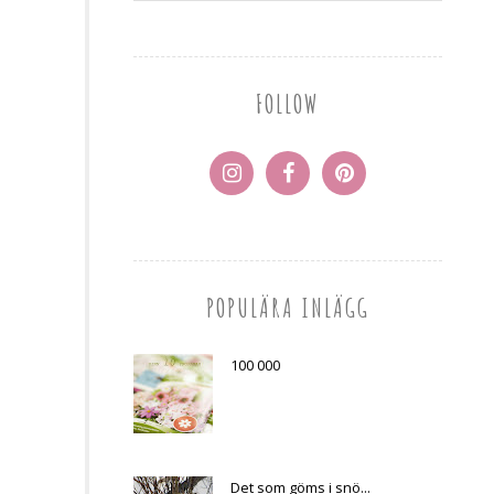
FOLLOW
POPULÄRA INLÄGG
100 000
Det som göms i snö...