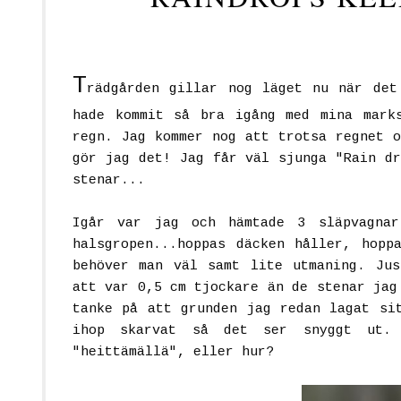
T
rädgården gillar nog läget nu när det
hade kommit så bra igång med mina mark
regn. Jag kommer nog att trotsa regnet o
gör jag det! Jag får väl sjunga "Rain dr
stenar...
Igår var jag och hämtade 3 släpvagnar
halsgropen...hoppas däcken håller, hopp
behöver man väl samt lite utmaning. Jus
att var 0,5 cm tjockare än de stenar jag
tanke på att grunden jag redan lagat si
ihop skarvat så det ser snyggt ut.
"heittämällä", eller hur?