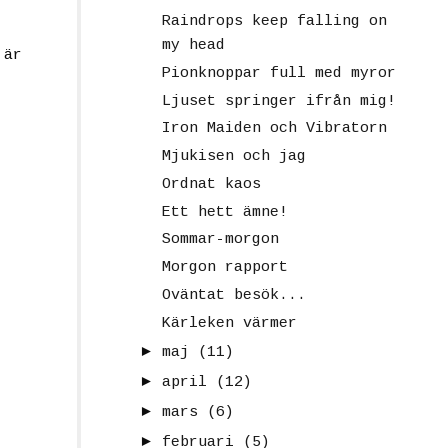
Raindrops keep falling on
my head
 är
Pionknoppar full med myror
Ljuset springer ifrån mig!
Iron Maiden och Vibratorn
Mjukisen och jag
Ordnat kaos
Ett hett ämne!
Sommar-morgon
Morgon rapport
Oväntat besök...
Kärleken värmer
►
maj
(11)
►
april
(12)
►
mars
(6)
►
februari
(5)