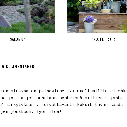
SALOMON
PROJEKT 2015
6 KOMMENTARER
tten mitassa on painovirhe :-> Puoli milliä ei ehk
taa jo, ja jos puhutaan senteistä millien sijasta,
 / järkytyksesi. Toivottavasti keksit tavan saada
ojen joukkoon. Työn iloa!