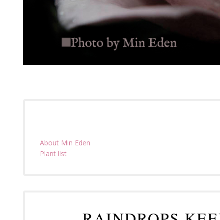
About Min Eden
Plant list
RAINDROPS KEE