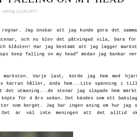
onsdag 22 juni 2011
 regnar. Jag önskar att jag kunde göra det samma
stenar, och nu blev det påtvingad vila, bara för
ch blåsten! Har jag bestämt att jag lägger marks
ops keep falling on my head" medan jag bankar ne
 marksten. Varje last, körde jag hem med hjär
as kärran håller, ända hem...Lite spänning i til
t det utmaning...de stenar jag släpade hem märk
 köpte för 4 års sedan. Det kändes som ett baksla
tter som berget. Jag har ingen aning om hur jag 
 Det är väl inte meningen att det alltid s