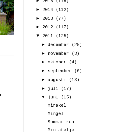
►
2015
(115)
►
2014
(112)
►
2013
(77)
►
2012
(117)
▼
2011
(125)
►
december
(25)
►
november
(3)
►
oktober
(4)
►
september
(6)
►
augusti
(13)
►
juli
(17)
ä
▼
juni
(15)
Mirakel
Mingel
Sommar-rea
Min ateljé