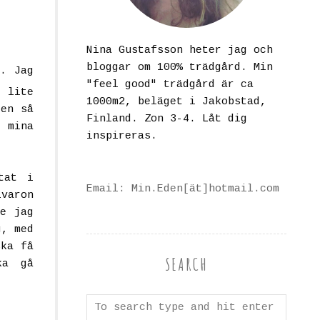
Nina Gustafsson heter jag och
bloggar om 100% trädgård. Min
. Jag
"feel good" trädgård är ca
 lite
1000m2, beläget i Jakobstad,
ten så
Finland. Zon 3-4. Låt dig
r mina
inspireras.
tat i
Email: Min.Eden[ät]hotmail.com
lvaron
te jag
g, med
ska få
SEARCH
ka gå