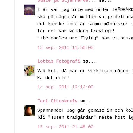
Susie på Stjärnarve...
sa...
I år var jag inte med under TRÄDGÅR
ska gå några år mellan varje deltag
det kanske inte är samma människor 
för det var väldans trevligt!
"The eagles are flying" som vi bruk
13 sep. 2011 11:56:00
Lottas Fotografi
sa...
Vad kul, då har du verkligen någont
Ha det gott!
14 sep. 2011 12:14:00
Tant Otteskrufv
sa...
Spännande! Jag går genast in och ko
bli "Tusen trädgårdar" nästa höst i
15 sep. 2011 21:48:00