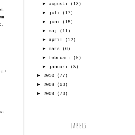
►
augusti
(13)
et
►
juli
(17)
om
►
juni
(15)
t,
►
maj
(11)
►
april
(12)
►
mars
(6)
►
februari
(5)
►
januari
(8)
rt!
►
2010
(77)
►
2009
(63)
►
2008
(73)
ka
LABELS