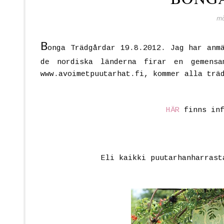
må
B
onga Trädgårdar 19.8.2012. Jag har anm
de nordiska länderna firar en gemensa
www.avoimetpuutarhat.fi, kommer alla trä
HÄR
finns inf
Eli kaikki puutarhanharrast