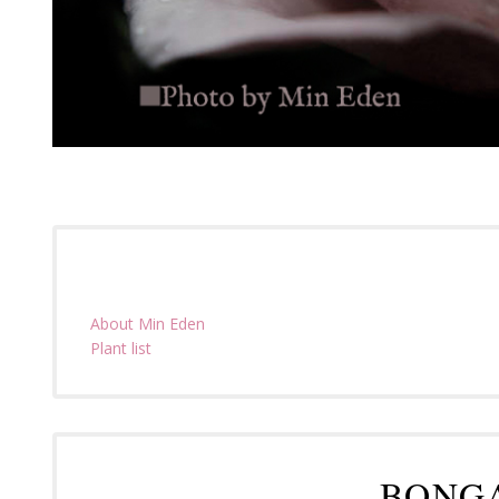
About Min Eden
Plant list
BONG