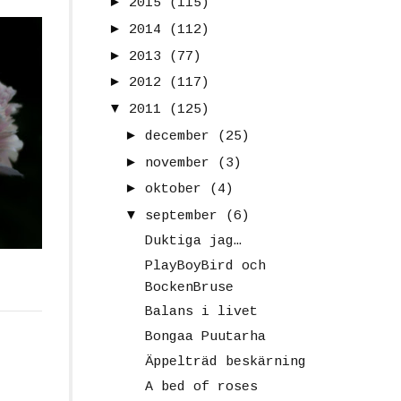
►
2015
(115)
►
2014
(112)
►
2013
(77)
►
2012
(117)
▼
2011
(125)
►
december
(25)
►
november
(3)
►
oktober
(4)
▼
september
(6)
Duktiga jag…
PlayBoyBird och
BockenBruse
Balans i livet
Bongaa Puutarha
Äppelträd beskärning
A bed of roses