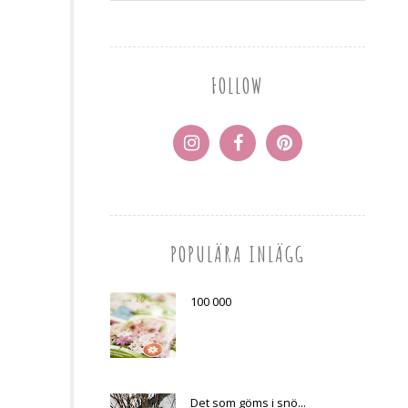
FOLLOW
POPULÄRA INLÄGG
100 000
Det som göms i snö...