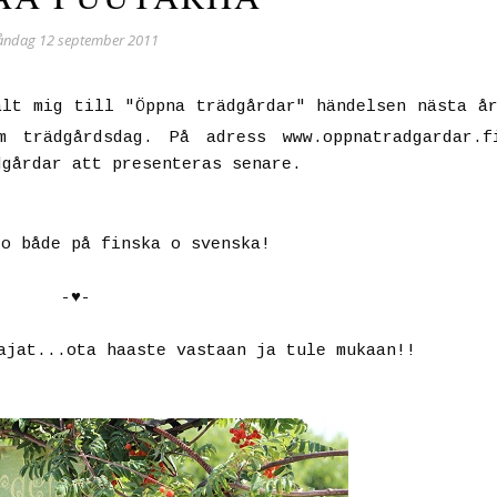
ndag 12 september 2011
ält mig till "Öppna trädgårdar" händelsen nästa å
m trädgårdsdag. På adress www.oppnatradgardar.f
dgårdar att presenteras senare.
o både på finska o svenska!
-♥-
ajat
...ota haaste vastaan ja tule mukaan!!