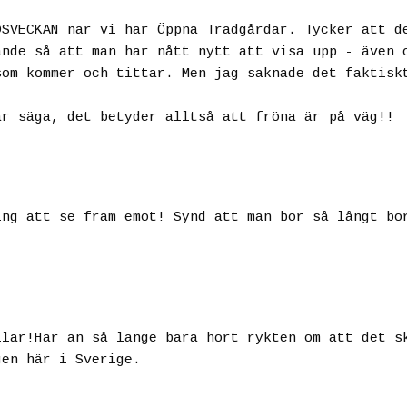
DSVECKAN när vi har Öppna Trädgårdar. Tycker att d
ande så att man har nått nytt att visa upp - även 
som kommer och tittar. Men jag saknade det faktisk
ar säga, det betyder alltså att fröna är på väg!!
ing att se fram emot! Synd att man bor så långt bo
llar!Har än så länge bara hört rykten om att det s
gen här i Sverige.