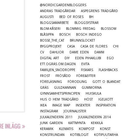
@NORDICGARDENBLOGGERS
ANDRAS TRÄDGÅRDAR
ASPEGRENS TRÄDGÅRD
AUGUSTI
BED OF ROSES
BH
BLOGGSAMARBETE
BLOGGSYSTRAR
BLOM-KÅSERI
BLOMMIG FREDAG
BLOSSOM
BLÅSIPPA
BOSCH
BOSCH INDEGO
BOSSE_THE_CAT
BRUNNSLOCKET
BYGGPROJEKT
CASA
CASA DE FLORES
CHI
CV
DAHLIOR
DAME EDEN
DAMM
DIGITAL ART
DIY
EDEN PIHAKLUBI
EGO
ETT.OGRÄS.OM.DAGEN
EVITA
FAMILJEN_SNÖDROPPE
FISKARS
FLASHBACKS
FROST
FRÖSÅDD
FÖRE&EFTER
FÖRELÄSNING
FÖRODLING
GOTT O BLANDAT
GRÄS
GULDKANNAN
GUMMORNA
GYNNSAMHETSPRINCIPEN
HUISKULA
HUS O HEM TRÄDGÅRD
HÖST
IGELKOTT
IKEA
IMAGE MAP
INSEKTER
INSPIRATION
INSTAGRAM
JOURNALISTER
JULKALENDERN 2011
JULKALENDERN 2014
JUNK GARDEN
KATTMYNTA
KEKKILÄ
RE INLÄGG
KERAMIK
KLEMATIS
KOMPOST
KONST
KONSTRUNDAN
KOTIBLOGIT
KOTIPUUTARHA