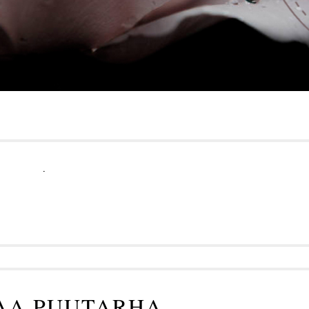
.
AA PUUTARHA