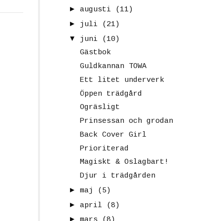
►
augusti
(11)
►
juli
(21)
▼
juni
(10)
Gästbok
Guldkannan TOWA
Ett litet underverk
Öppen trädgård
Ogräsligt
Prinsessan och grodan
Back Cover Girl
Prioriterad
Magiskt & Oslagbart!
Djur i trädgården
►
maj
(5)
►
april
(8)
►
mars
(8)