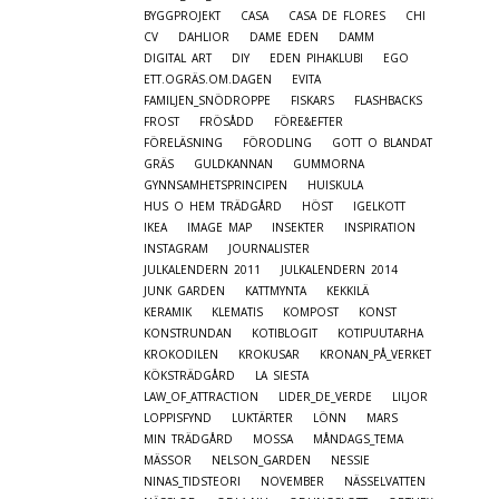
BYGGPROJEKT
CASA
CASA DE FLORES
CHI
CV
DAHLIOR
DAME EDEN
DAMM
DIGITAL ART
DIY
EDEN PIHAKLUBI
EGO
ETT.OGRÄS.OM.DAGEN
EVITA
FAMILJEN_SNÖDROPPE
FISKARS
FLASHBACKS
FROST
FRÖSÅDD
FÖRE&EFTER
FÖRELÄSNING
FÖRODLING
GOTT O BLANDAT
GRÄS
GULDKANNAN
GUMMORNA
GYNNSAMHETSPRINCIPEN
HUISKULA
HUS O HEM TRÄDGÅRD
HÖST
IGELKOTT
IKEA
IMAGE MAP
INSEKTER
INSPIRATION
INSTAGRAM
JOURNALISTER
JULKALENDERN 2011
JULKALENDERN 2014
JUNK GARDEN
KATTMYNTA
KEKKILÄ
KERAMIK
KLEMATIS
KOMPOST
KONST
KONSTRUNDAN
KOTIBLOGIT
KOTIPUUTARHA
KROKODILEN
KROKUSAR
KRONAN_PÅ_VERKET
KÖKSTRÄDGÅRD
LA SIESTA
LAW_OF_ATTRACTION
LIDER_DE_VERDE
LILJOR
LOPPISFYND
LUKTÄRTER
LÖNN
MARS
MIN TRÄDGÅRD
MOSSA
MÅNDAGS_TEMA
MÄSSOR
NELSON_GARDEN
NESSIE
NINAS_TIDSTEORI
NOVEMBER
NÄSSELVATTEN