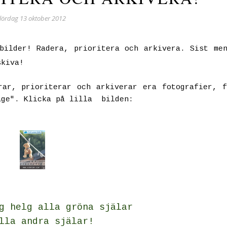
lördag 13 oktober 2012
bilder! Radera, prioritera och arkivera. Sist me
skiva!
rar, prioriterar och arkiverar era fotografier, 
age". Klicka på lilla bilden:
g helg alla gröna själar
lla andra s
jälar!