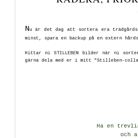
N
u är det dag att sortera era trädgårds
minst, spara en backup på en extern hård
Hittar ni STILLEBEN bilder när ni sorte
gärna dela med er i mitt "Stilleben-coll
Ha en trevli
och a