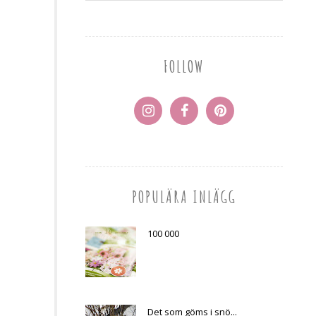
FOLLOW
POPULÄRA INLÄGG
100 000
Det som göms i snö...