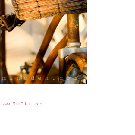
©
www.MinEden.com