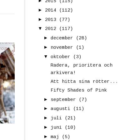
►
2015
(115)
►
2014
(112)
►
2013
(77)
▼
2012
(117)
►
december
(28)
►
november
(1)
▼
oktober
(3)
Radera, prioritera och
arkivera!
Att hitta sina rötter...
Fifty Shades of Pink
►
september
(7)
►
augusti
(11)
►
juli
(21)
►
juni
(10)
►
maj
(5)