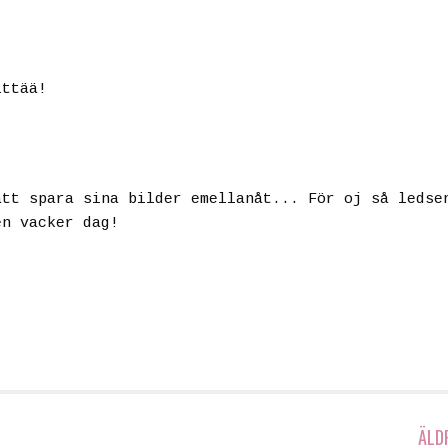
ittää!
att spara sina bilder emellanåt... För oj så ledse
en vacker dag!
ÄLD