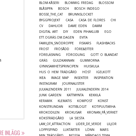
BLOM-KÅSERI
BLOMMIG FREDAG
BLOSSOM
BLÅSIPPA
BOSCH
BOSCH INDEGO
BOSSE_THE_CAT
BRUNNSLOCKET
BYGGPROJEKT
CASA
CASA DE FLORES
CHI
CV
DAHLIOR
DAME EDEN
DAMM
DIGITAL ART
DIY
EDEN PIHAKLUBI
EGO
ETT.OGRÄS.OM.DAGEN
EVITA
FAMILJEN_SNÖDROPPE
FISKARS
FLASHBACKS
FROST
FRÖSÅDD
FÖRE&EFTER
FÖRELÄSNING
FÖRODLING
GOTT O BLANDAT
n
GRÄS
GULDKANNAN
GUMMORNA
GYNNSAMHETSPRINCIPEN
HUISKULA
HUS O HEM TRÄDGÅRD
HÖST
IGELKOTT
IKEA
IMAGE MAP
INSEKTER
INSPIRATION
INSTAGRAM
JOURNALISTER
JULKALENDERN 2011
JULKALENDERN 2014
JUNK GARDEN
KATTMYNTA
KEKKILÄ
KERAMIK
KLEMATIS
KOMPOST
KONST
KONSTRUNDAN
KOTIBLOGIT
KOTIPUUTARHA
KROKODILEN
KROKUSAR
KRONAN_PÅ_VERKET
KÖKSTRÄDGÅRD
LA SIESTA
LAW_OF_ATTRACTION
LIDER_DE_VERDE
LILJOR
LOPPISFYND
LUKTÄRTER
LÖNN
MARS
RE INLÄGG
MIN TRÄDGÅRD
MOSSA
MÅNDAGS_TEMA