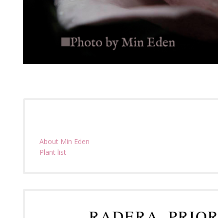
About Min Eden
Plant list
RADERA, PRIO