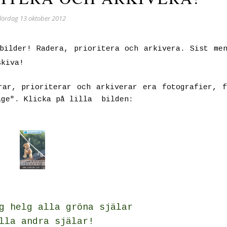
lördag 13 oktober 2012
bilder! Radera, prioritera och arkivera. Sist me
skiva!
rar, prioriterar och arkiverar era fotografier, 
age". Klicka på lilla bilden:
g helg alla gröna själar
lla andra s
jälar!