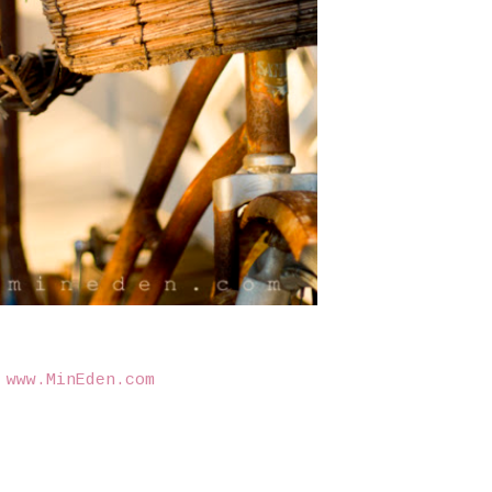
©
www.MinEden.com