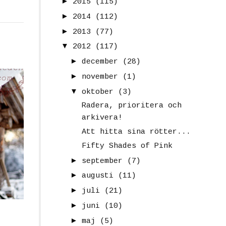
►
2015
(115)
►
2014
(112)
►
2013
(77)
▼
2012
(117)
►
december
(28)
►
november
(1)
▼
oktober
(3)
Radera, prioritera och
arkivera!
Att hitta sina rötter...
Fifty Shades of Pink
►
september
(7)
►
augusti
(11)
►
juli
(21)
►
juni
(10)
►
maj
(5)