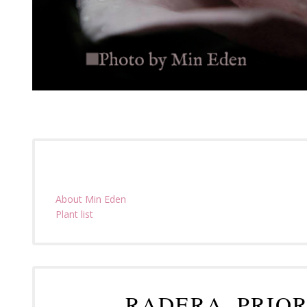
About Min Eden
Plant list
RADERA, PRIO