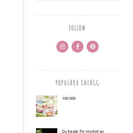
FOLLOW
POPULÄRA INLÄGG
100 000
Du begär för mycket av