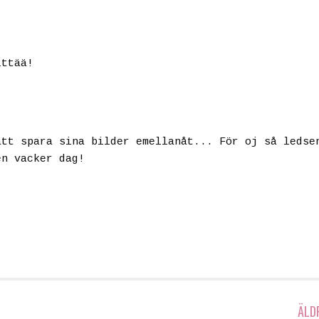
ittää!
att spara sina bilder emellanåt... För oj så ledse
en vacker dag!
ÄLD