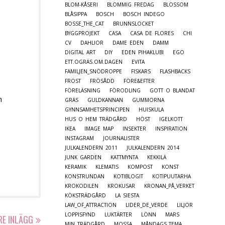
BLOM-KÅSERI
BLOMMIG FREDAG
BLOSSOM
BLÅSIPPA
BOSCH
BOSCH INDEGO
BOSSE_THE_CAT
BRUNNSLOCKET
BYGGPROJEKT
CASA
CASA DE FLORES
CHI
CV
DAHLIOR
DAME EDEN
DAMM
DIGITAL ART
DIY
EDEN PIHAKLUBI
EGO
ETT.OGRÄS.OM.DAGEN
EVITA
FAMILJEN_SNÖDROPPE
FISKARS
FLASHBACKS
FROST
FRÖSÅDD
FÖRE&EFTER
FÖRELÄSNING
FÖRODLING
GOTT O BLANDAT
n
GRÄS
GULDKANNAN
GUMMORNA
GYNNSAMHETSPRINCIPEN
HUISKULA
HUS O HEM TRÄDGÅRD
HÖST
IGELKOTT
IKEA
IMAGE MAP
INSEKTER
INSPIRATION
INSTAGRAM
JOURNALISTER
JULKALENDERN 2011
JULKALENDERN 2014
JUNK GARDEN
KATTMYNTA
KEKKILÄ
KERAMIK
KLEMATIS
KOMPOST
KONST
KONSTRUNDAN
KOTIBLOGIT
KOTIPUUTARHA
KROKODILEN
KROKUSAR
KRONAN_PÅ_VERKET
KÖKSTRÄDGÅRD
LA SIESTA
LAW_OF_ATTRACTION
LIDER_DE_VERDE
LILJOR
LOPPISFYND
LUKTÄRTER
LÖNN
MARS
RE INLÄGG
MIN TRÄDGÅRD
MOSSA
MÅNDAGS_TEMA