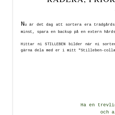
N
u är det dag att sortera era trädgårds
minst, spara en backup på en extern hård
Hittar ni STILLEBEN bilder när ni sorte
gärna dela med er i mitt "Stilleben-coll
Ha en trevli
och a