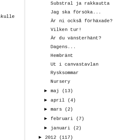
Substral ja rakkautta
Jag ska försöka...
skulle
Är ni också förhäxade?
Vilken tur!
Är du vänsterhänt?
Dagens...
Hembränt
Ut i canvastavlan
Rysksommar
Nursery
►
maj
(13)
►
april
(4)
►
mars
(2)
►
februari
(7)
►
januari
(2)
►
2012
(117)