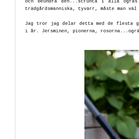
och beundra den...strunta i alla ogräs
trädgårdsmänniska, tyvärr, måste man väl
Jag tror jag delar detta med de flesta g
i år. Jersminen, pionerna, rosorna...ogr