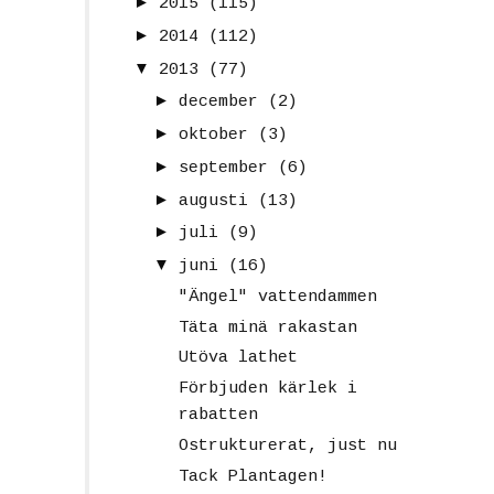
►
2015
(115)
►
2014
(112)
▼
2013
(77)
►
december
(2)
►
oktober
(3)
►
september
(6)
►
augusti
(13)
►
juli
(9)
▼
juni
(16)
"Ängel" vattendammen
Täta minä rakastan
Utöva lathet
Förbjuden kärlek i
rabatten
Ostrukturerat, just nu
Tack Plantagen!