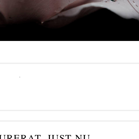
.
URERAT, JUST NU