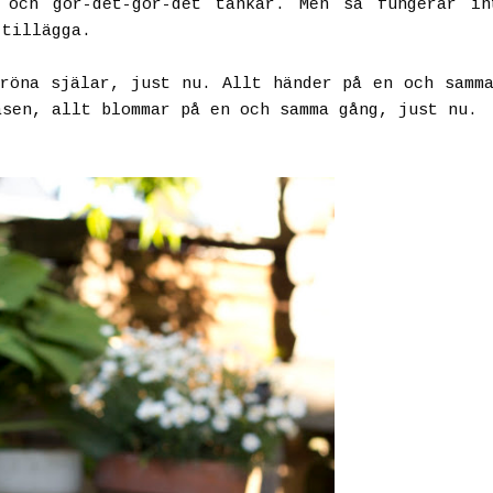
 och gör-det-gör-det tankar. Men så fungerar in
 tillägga.
röna själar, just nu. Allt händer på en och samm
äsen, allt blommar på en och samma gång, just nu.