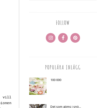
FOLLOW
POPULÄRA INLÄGG
100 000
g vill
pionen
Det som göms i snö...