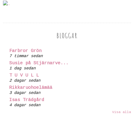
BLOGGAR
Farbror Grön
7 timmar sedan
Susie på Stjärnarve...
1 dag sedan
T U V U L L
2 dagar sedan
Rikkaruohoelämää
3 dagar sedan
Isas Trädgård
4 dagar sedan
Visa alla