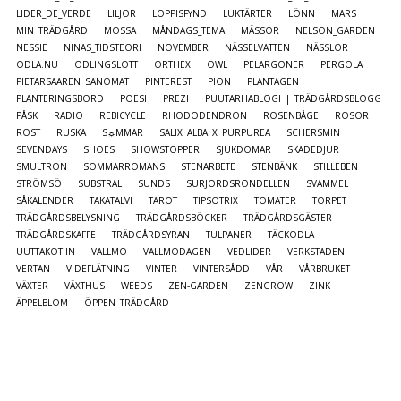
LIDER_DE_VERDE
LILJOR
LOPPISFYND
LUKTÄRTER
LÖNN
MARS
MIN TRÄDGÅRD
MOSSA
MÅNDAGS_TEMA
MÄSSOR
NELSON_GARDEN
NESSIE
NINAS_TIDSTEORI
NOVEMBER
NÄSSELVATTEN
NÄSSLOR
ODLA.NU
ODLINGSLOTT
ORTHEX
OWL
PELARGONER
PERGOLA
PIETARSAAREN SANOMAT
PINTEREST
PION
PLANTAGEN
PLANTERINGSBORD
POESI
PREZI
PUUTARHABLOGI | TRÄDGÅRDSBLOGG
PÅSK
RADIO
REBICYCLE
RHODODENDRON
ROSENBÅGE
ROSOR
ROST
RUSKA
S☼MMAR
SALIX ALBA X PURPUREA
SCHERSMIN
SEVENDAYS
SHOES
SHOWSTOPPER
SJUKDOMAR
SKADEDJUR
SMULTRON
SOMMARROMANS
STENARBETE
STENBÄNK
STILLEBEN
STRÖMSÖ
SUBSTRAL
SUNDS
SURJORDSRONDELLEN
SVAMMEL
SÅKALENDER
TAKATALVI
TAROT
TIPSOTRIX
TOMATER
TORPET
TRÄDGÅRDSBELYSNING
TRÄDGÅRDSBÖCKER
TRÄDGÅRDSGÄSTER
TRÄDGÅRDSKAFFE
TRÄDGÅRDSYRAN
TULPANER
TÄCKODLA
UUTTAKOTIIN
VALLMO
VALLMODAGEN
VEDLIDER
VERKSTADEN
VERTAN
VIDEFLÄTNING
VINTER
VINTERSÅDD
VÅR
VÅRBRUKET
VÄXTER
VÄXTHUS
WEEDS
ZEN-GARDEN
ZENGROW
ZINK
ÄPPELBLOM
ÖPPEN TRÄDGÅRD