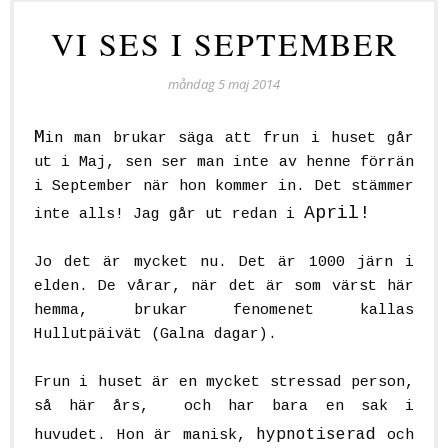
VI SES I SEPTEMBER
måndag 5 maj 2014
M
in man brukar säga att frun i huset går
ut i Maj, sen ser man inte av henne förrän
i September när hon kommer in. Det stämmer
April
!
inte alls! Jag går ut redan i
Jo det är mycket nu. Det är 1000 järn i
elden. De vårar, när det är som värst här
hemma, brukar fenomenet kallas
Hullutpäivät
(Galna dagar).
Frun i huset är en mycket stressad person,
så här års, och har bara en sak i
hypnotiserad
huvudet. Hon är manisk,
och