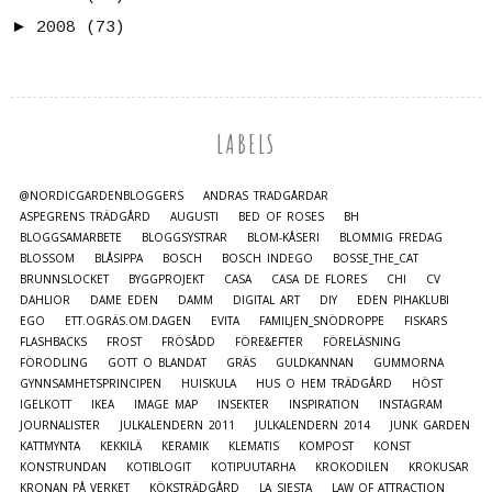
►
2008
(73)
LABELS
@NORDICGARDENBLOGGERS
ANDRAS TRÄDGÅRDAR
ASPEGRENS TRÄDGÅRD
AUGUSTI
BED OF ROSES
BH
BLOGGSAMARBETE
BLOGGSYSTRAR
BLOM-KÅSERI
BLOMMIG FREDAG
BLOSSOM
BLÅSIPPA
BOSCH
BOSCH INDEGO
BOSSE_THE_CAT
BRUNNSLOCKET
BYGGPROJEKT
CASA
CASA DE FLORES
CHI
CV
DAHLIOR
DAME EDEN
DAMM
DIGITAL ART
DIY
EDEN PIHAKLUBI
EGO
ETT.OGRÄS.OM.DAGEN
EVITA
FAMILJEN_SNÖDROPPE
FISKARS
FLASHBACKS
FROST
FRÖSÅDD
FÖRE&EFTER
FÖRELÄSNING
FÖRODLING
GOTT O BLANDAT
GRÄS
GULDKANNAN
GUMMORNA
GYNNSAMHETSPRINCIPEN
HUISKULA
HUS O HEM TRÄDGÅRD
HÖST
IGELKOTT
IKEA
IMAGE MAP
INSEKTER
INSPIRATION
INSTAGRAM
JOURNALISTER
JULKALENDERN 2011
JULKALENDERN 2014
JUNK GARDEN
KATTMYNTA
KEKKILÄ
KERAMIK
KLEMATIS
KOMPOST
KONST
KONSTRUNDAN
KOTIBLOGIT
KOTIPUUTARHA
KROKODILEN
KROKUSAR
KRONAN_PÅ_VERKET
KÖKSTRÄDGÅRD
LA SIESTA
LAW_OF_ATTRACTION