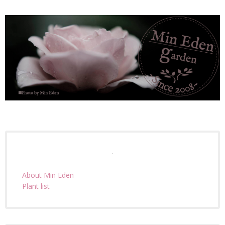
.
About Min Eden
Plant list