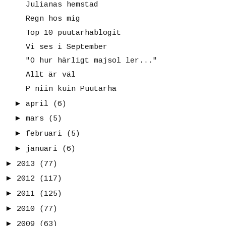
Julianas hemstad
Regn hos mig
Top 10 puutarhablogit
Vi ses i September
"O hur härligt majsol ler..."
Allt är väl
P niin kuin Puutarha
►
april
(6)
►
mars
(5)
►
februari
(5)
►
januari
(6)
►
2013
(77)
►
2012
(117)
►
2011
(125)
►
2010
(77)
►
2009
(63)