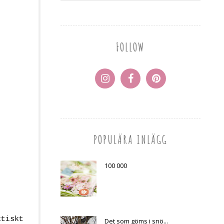
FOLLOW
POPULÄRA INLÄGG
100 000
ktiskt
Det som göms i snö...