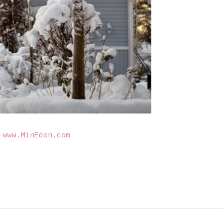
©
www.MinEden.com