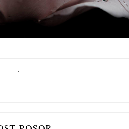
.
OST-ROSOR