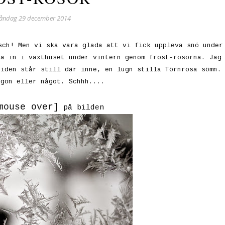
åndag 29 december 2014
sch! Men vi ska vara glada att vi fick uppleva snö under
ka in i växthuset under vintern genom frost-rosorna. Jag
tiden står still där inne, en lugn stilla Törnrosa sömn.
ågon eller något. Schhh....
mouse over]
på bilden