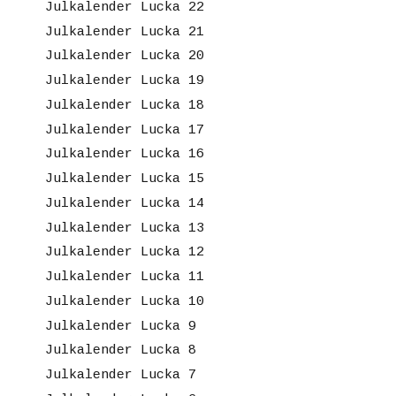
Julkalender Lucka 22
Julkalender Lucka 21
Julkalender Lucka 20
Julkalender Lucka 19
Julkalender Lucka 18
Julkalender Lucka 17
Julkalender Lucka 16
Julkalender Lucka 15
Julkalender Lucka 14
Julkalender Lucka 13
Julkalender Lucka 12
Julkalender Lucka 11
Julkalender Lucka 10
Julkalender Lucka 9
Julkalender Lucka 8
Julkalender Lucka 7