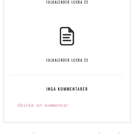
JULKALENDER LUCKA 22
JULKALENDER LUCKA 23
INGA KOMMENTARER
Skicka en kommentar