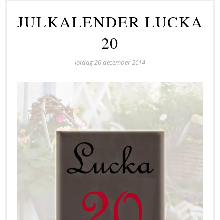
JULKALENDER LUCKA
20
lördag 20 december 2014