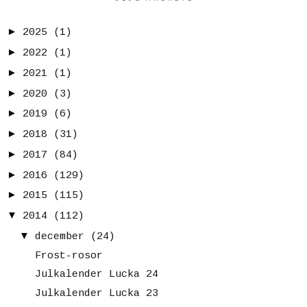
►
2025
(1)
►
2022
(1)
►
2021
(1)
►
2020
(3)
►
2019
(6)
►
2018
(31)
►
2017
(84)
►
2016
(129)
►
2015
(115)
▼
2014
(112)
▼
december
(24)
Frost-rosor
Julkalender Lucka 24
Julkalender Lucka 23