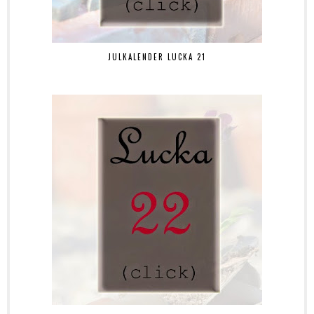
JULKALENDER LUCKA 21