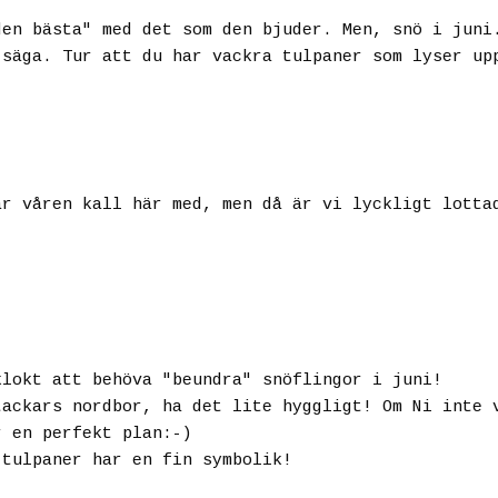
den bästa" med det som den bjuder. Men, snö i juni
 säga. Tur att du har vackra tulpaner som lyser up
ar våren kall här med, men då är vi lyckligt lotta
klokt att behöva "beundra" snöflingor i juni!
tackars nordbor, ha det lite hyggligt! Om Ni inte 
r en perfekt plan:-)
 tulpaner har en fin symbolik!