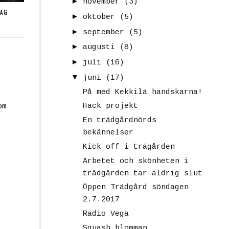
►
november
(3)
DAG
►
oktober
(5)
►
september
(5)
►
augusti
(8)
►
juli
(16)
▼
juni
(17)
På med Kekkilä handskarna!
Häck projekt
om
En trädgårdnörds
bekännelser
Kick off i trägården
Arbetet och skönheten i
trädgården tar aldrig slut
Öppen Trädgård söndagen
2.7.2017
Radio Vega
Squash blomman