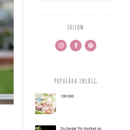
FOLLOW
POPULÄRA INLÄGG
100 000
Du begär för mycket av