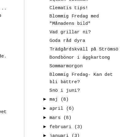
Clematis tips!
...
p
Blommig Fredag med
"Månadens bild"
Vad grillar ni?
Goda råd dyra
Trädgårdskväll på Strömsö
de.
Bondbönor i äggkartong
Sommarmorgon
Blommig Fredag- Kan det
bli bättre?
Snö i juni?
►
maj
(8)
►
april
(6)
vet
►
mars
(8)
►
februari
(3)
►
januari
(3)