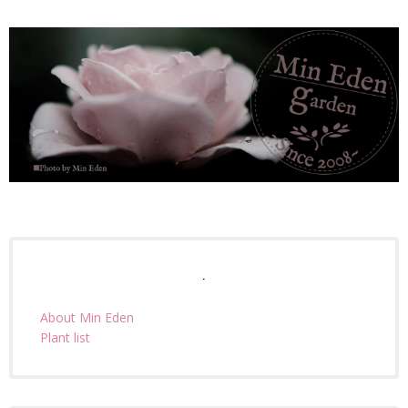
.
About Min Eden
Plant list