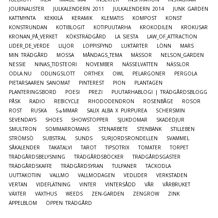
JOURNALISTER
JULKALENDERN 2011
JULKALENDERN 2014
JUNK GARDEN
KATTMYNTA
KEKKILÄ
KERAMIK
KLEMATIS
KOMPOST
KONST
KONSTRUNDAN
KOTIBLOGIT
KOTIPUUTARHA
KROKODILEN
KROKUSAR
KRONAN_PÅ_VERKET
KÖKSTRÄDGÅRD
LA SIESTA
LAW_OF_ATTRACTION
LIDER_DE_VERDE
LILJOR
LOPPISFYND
LUKTÄRTER
LÖNN
MARS
MIN TRÄDGÅRD
MOSSA
MÅNDAGS_TEMA
MÄSSOR
NELSON_GARDEN
NESSIE
NINAS_TIDSTEORI
NOVEMBER
NÄSSELVATTEN
NÄSSLOR
ODLA.NU
ODLINGSLOTT
ORTHEX
OWL
PELARGONER
PERGOLA
PIETARSAAREN SANOMAT
PINTEREST
PION
PLANTAGEN
PLANTERINGSBORD
POESI
PREZI
PUUTARHABLOGI | TRÄDGÅRDSBLOGG
PÅSK
RADIO
REBICYCLE
RHODODENDRON
ROSENBÅGE
ROSOR
ROST
RUSKA
S☼MMAR
SALIX ALBA X PURPUREA
SCHERSMIN
SEVENDAYS
SHOES
SHOWSTOPPER
SJUKDOMAR
SKADEDJUR
SMULTRON
SOMMARROMANS
STENARBETE
STENBÄNK
STILLEBEN
STRÖMSÖ
SUBSTRAL
SUNDS
SURJORDSRONDELLEN
SVAMMEL
SÅKALENDER
TAKATALVI
TAROT
TIPSOTRIX
TOMATER
TORPET
TRÄDGÅRDSBELYSNING
TRÄDGÅRDSBÖCKER
TRÄDGÅRDSGÄSTER
TRÄDGÅRDSKAFFE
TRÄDGÅRDSYRAN
TULPANER
TÄCKODLA
UUTTAKOTIIN
VALLMO
VALLMODAGEN
VEDLIDER
VERKSTADEN
VERTAN
VIDEFLÄTNING
VINTER
VINTERSÅDD
VÅR
VÅRBRUKET
VÄXTER
VÄXTHUS
WEEDS
ZEN-GARDEN
ZENGROW
ZINK
ÄPPELBLOM
ÖPPEN TRÄDGÅRD