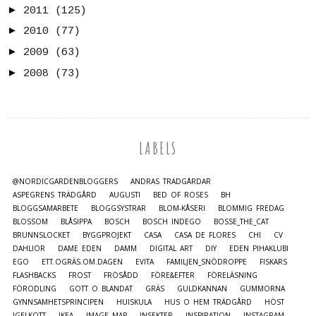
►
2011
(125)
►
2010
(77)
►
2009
(63)
►
2008
(73)
LABELS
@NORDICGARDENBLOGGERS
ANDRAS TRÄDGÅRDAR
ASPEGRENS TRÄDGÅRD
AUGUSTI
BED OF ROSES
BH
BLOGGSAMARBETE
BLOGGSYSTRAR
BLOM-KÅSERI
BLOMMIG FREDAG
BLOSSOM
BLÅSIPPA
BOSCH
BOSCH INDEGO
BOSSE_THE_CAT
BRUNNSLOCKET
BYGGPROJEKT
CASA
CASA DE FLORES
CHI
CV
DAHLIOR
DAME EDEN
DAMM
DIGITAL ART
DIY
EDEN PIHAKLUBI
EGO
ETT.OGRÄS.OM.DAGEN
EVITA
FAMILJEN_SNÖDROPPE
FISKARS
FLASHBACKS
FROST
FRÖSÅDD
FÖRE&EFTER
FÖRELÄSNING
FÖRODLING
GOTT O BLANDAT
GRÄS
GULDKANNAN
GUMMORNA
GYNNSAMHETSPRINCIPEN
HUISKULA
HUS O HEM TRÄDGÅRD
HÖST
IGELKOTT
IKEA
IMAGE MAP
INSEKTER
INSPIRATION
INSTAGRAM