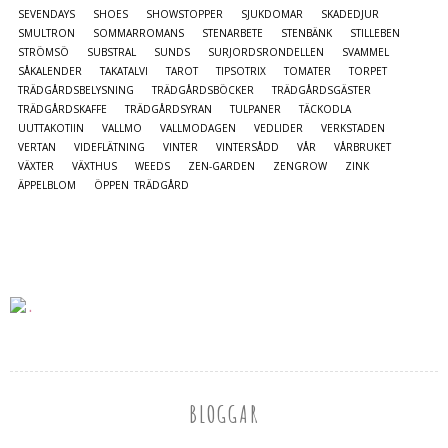
SEVENDAYS
SHOES
SHOWSTOPPER
SJUKDOMAR
SKADEDJUR
SMULTRON
SOMMARROMANS
STENARBETE
STENBÄNK
STILLEBEN
STRÖMSÖ
SUBSTRAL
SUNDS
SURJORDSRONDELLEN
SVAMMEL
SÅKALENDER
TAKATALVI
TAROT
TIPSOTRIX
TOMATER
TORPET
TRÄDGÅRDSBELYSNING
TRÄDGÅRDSBÖCKER
TRÄDGÅRDSGÄSTER
TRÄDGÅRDSKAFFE
TRÄDGÅRDSYRAN
TULPANER
TÄCKODLA
UUTTAKOTIIN
VALLMO
VALLMODAGEN
VEDLIDER
VERKSTADEN
VERTAN
VIDEFLÄTNING
VINTER
VINTERSÅDD
VÅR
VÅRBRUKET
VÄXTER
VÄXTHUS
WEEDS
ZEN-GARDEN
ZENGROW
ZINK
ÄPPELBLOM
ÖPPEN TRÄDGÅRD
BLOGGAR