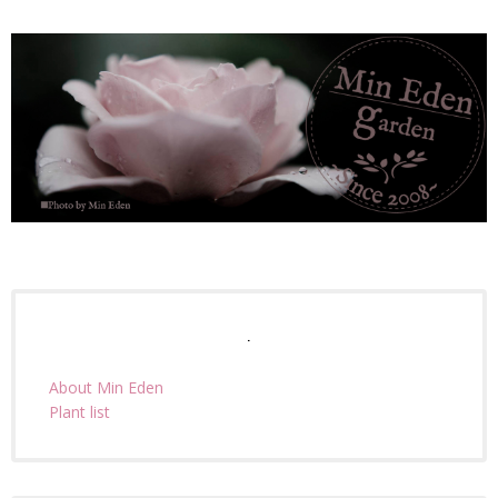
.
About Min Eden
Plant list