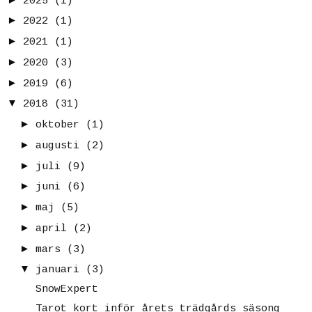
2025
(1)
►
2022
(1)
►
2021
(1)
►
2020
(3)
►
2019
(6)
▼
2018
(31)
►
oktober
(1)
►
augusti
(2)
►
juli
(9)
►
juni
(6)
►
maj
(5)
►
april
(2)
►
mars
(3)
▼
januari
(3)
SnowExpert
Tarot kort inför årets trädgårds säsong