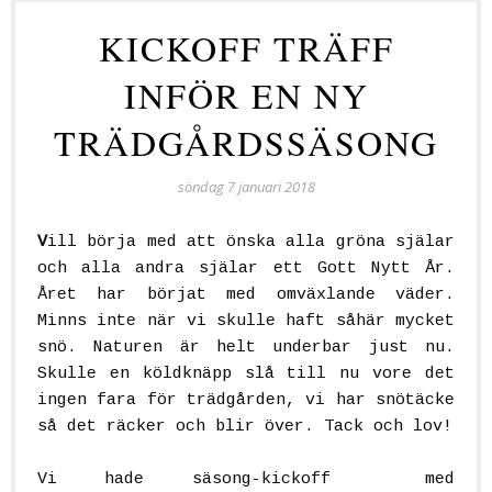
KICKOFF TRÄFF
INFÖR EN NY
TRÄDGÅRDSSÄSONG
söndag 7 januari 2018
V
ill börja med att önska alla gröna själar
och alla andra själar ett Gott Nytt År.
Året har börjat med omväxlande väder.
Minns inte när vi skulle haft såhär mycket
snö. Naturen är helt underbar just nu.
Skulle en köldknäpp slå till nu vore det
ingen fara för trädgården, vi har snötäcke
så det räcker och blir över. Tack och lov!
Vi hade säsong-kickoff med