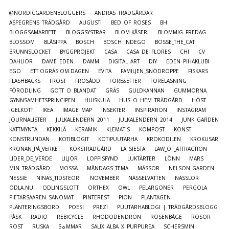
@NORDICGARDENBLOGGERS
ANDRAS TRÄDGÅRDAR
ASPEGRENS TRÄDGÅRD
AUGUSTI
BED OF ROSES
BH
BLOGGSAMARBETE
BLOGGSYSTRAR
BLOM-KÅSERI
BLOMMIG FREDAG
BLOSSOM
BLÅSIPPA
BOSCH
BOSCH INDEGO
BOSSE_THE_CAT
BRUNNSLOCKET
BYGGPROJEKT
CASA
CASA DE FLORES
CHI
CV
DAHLIOR
DAME EDEN
DAMM
DIGITAL ART
DIY
EDEN PIHAKLUBI
EGO
ETT.OGRÄS.OM.DAGEN
EVITA
FAMILJEN_SNÖDROPPE
FISKARS
FLASHBACKS
FROST
FRÖSÅDD
FÖRE&EFTER
FÖRELÄSNING
FÖRODLING
GOTT O BLANDAT
GRÄS
GULDKANNAN
GUMMORNA
GYNNSAMHETSPRINCIPEN
HUISKULA
HUS O HEM TRÄDGÅRD
HÖST
IGELKOTT
IKEA
IMAGE MAP
INSEKTER
INSPIRATION
INSTAGRAM
JOURNALISTER
JULKALENDERN 2011
JULKALENDERN 2014
JUNK GARDEN
KATTMYNTA
KEKKILÄ
KERAMIK
KLEMATIS
KOMPOST
KONST
KONSTRUNDAN
KOTIBLOGIT
KOTIPUUTARHA
KROKODILEN
KROKUSAR
KRONAN_PÅ_VERKET
KÖKSTRÄDGÅRD
LA SIESTA
LAW_OF_ATTRACTION
LIDER_DE_VERDE
LILJOR
LOPPISFYND
LUKTÄRTER
LÖNN
MARS
MIN TRÄDGÅRD
MOSSA
MÅNDAGS_TEMA
MÄSSOR
NELSON_GARDEN
NESSIE
NINAS_TIDSTEORI
NOVEMBER
NÄSSELVATTEN
NÄSSLOR
ODLA.NU
ODLINGSLOTT
ORTHEX
OWL
PELARGONER
PERGOLA
PIETARSAAREN SANOMAT
PINTEREST
PION
PLANTAGEN
PLANTERINGSBORD
POESI
PREZI
PUUTARHABLOGI | TRÄDGÅRDSBLOGG
PÅSK
RADIO
REBICYCLE
RHODODENDRON
ROSENBÅGE
ROSOR
ROST
RUSKA
S☼MMAR
SALIX ALBA X PURPUREA
SCHERSMIN