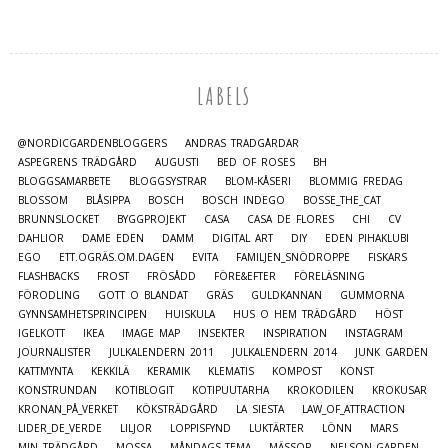
LABELS
@NORDICGARDENBLOGGERS
ANDRAS TRÄDGÅRDAR
ASPEGRENS TRÄDGÅRD
AUGUSTI
BED OF ROSES
BH
BLOGGSAMARBETE
BLOGGSYSTRAR
BLOM-KÅSERI
BLOMMIG FREDAG
BLOSSOM
BLÅSIPPA
BOSCH
BOSCH INDEGO
BOSSE_THE_CAT
BRUNNSLOCKET
BYGGPROJEKT
CASA
CASA DE FLORES
CHI
CV
DAHLIOR
DAME EDEN
DAMM
DIGITAL ART
DIY
EDEN PIHAKLUBI
EGO
ETT.OGRÄS.OM.DAGEN
EVITA
FAMILJEN_SNÖDROPPE
FISKARS
FLASHBACKS
FROST
FRÖSÅDD
FÖRE&EFTER
FÖRELÄSNING
FÖRODLING
GOTT O BLANDAT
GRÄS
GULDKANNAN
GUMMORNA
GYNNSAMHETSPRINCIPEN
HUISKULA
HUS O HEM TRÄDGÅRD
HÖST
IGELKOTT
IKEA
IMAGE MAP
INSEKTER
INSPIRATION
INSTAGRAM
JOURNALISTER
JULKALENDERN 2011
JULKALENDERN 2014
JUNK GARDEN
KATTMYNTA
KEKKILÄ
KERAMIK
KLEMATIS
KOMPOST
KONST
KONSTRUNDAN
KOTIBLOGIT
KOTIPUUTARHA
KROKODILEN
KROKUSAR
KRONAN_PÅ_VERKET
KÖKSTRÄDGÅRD
LA SIESTA
LAW_OF_ATTRACTION
LIDER_DE_VERDE
LILJOR
LOPPISFYND
LUKTÄRTER
LÖNN
MARS
MIN TRÄDGÅRD
MOSSA
MÅNDAGS_TEMA
MÄSSOR
NELSON_GARDEN