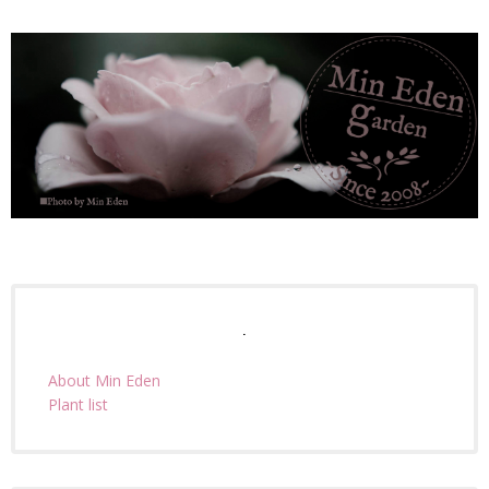
.
About Min Eden
Plant list