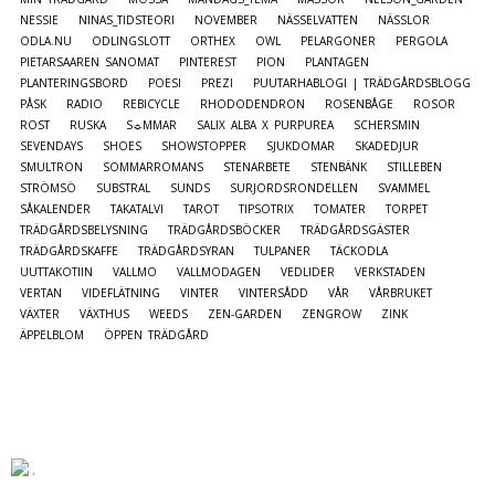
NESSIE
NINAS_TIDSTEORI
NOVEMBER
NÄSSELVATTEN
NÄSSLOR
ODLA.NU
ODLINGSLOTT
ORTHEX
OWL
PELARGONER
PERGOLA
PIETARSAAREN SANOMAT
PINTEREST
PION
PLANTAGEN
PLANTERINGSBORD
POESI
PREZI
PUUTARHABLOGI | TRÄDGÅRDSBLOGG
PÅSK
RADIO
REBICYCLE
RHODODENDRON
ROSENBÅGE
ROSOR
ROST
RUSKA
S☼MMAR
SALIX ALBA X PURPUREA
SCHERSMIN
SEVENDAYS
SHOES
SHOWSTOPPER
SJUKDOMAR
SKADEDJUR
SMULTRON
SOMMARROMANS
STENARBETE
STENBÄNK
STILLEBEN
STRÖMSÖ
SUBSTRAL
SUNDS
SURJORDSRONDELLEN
SVAMMEL
SÅKALENDER
TAKATALVI
TAROT
TIPSOTRIX
TOMATER
TORPET
TRÄDGÅRDSBELYSNING
TRÄDGÅRDSBÖCKER
TRÄDGÅRDSGÄSTER
TRÄDGÅRDSKAFFE
TRÄDGÅRDSYRAN
TULPANER
TÄCKODLA
UUTTAKOTIIN
VALLMO
VALLMODAGEN
VEDLIDER
VERKSTADEN
VERTAN
VIDEFLÄTNING
VINTER
VINTERSÅDD
VÅR
VÅRBRUKET
VÄXTER
VÄXTHUS
WEEDS
ZEN-GARDEN
ZENGROW
ZINK
ÄPPELBLOM
ÖPPEN TRÄDGÅRD