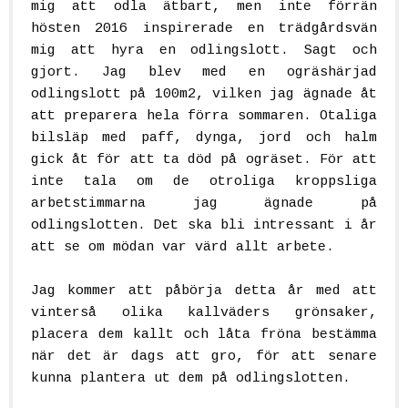
mig att odla ätbart, men inte förrän
hösten 2016 inspirerade en trädgårdsvän
mig att hyra en odlingslott. Sagt och
gjort. Jag blev med en ogräshärjad
odlingslott på 100m2, vilken jag ägnade åt
att preparera hela förra sommaren. Otaliga
bilsläp med paff, dynga, jord och halm
gick åt för att ta död på ogräset. För att
inte tala om de otroliga kroppsliga
arbetstimmarna jag ägnade på
odlingslotten. Det ska bli intressant i år
att se om mödan var värd allt arbete.
Jag kommer att påbörja detta år med att
vinterså olika kallväders grönsaker,
placera dem kallt och låta fröna bestämma
när det är dags att gro, för att senare
kunna plantera ut dem på odlingslotten.