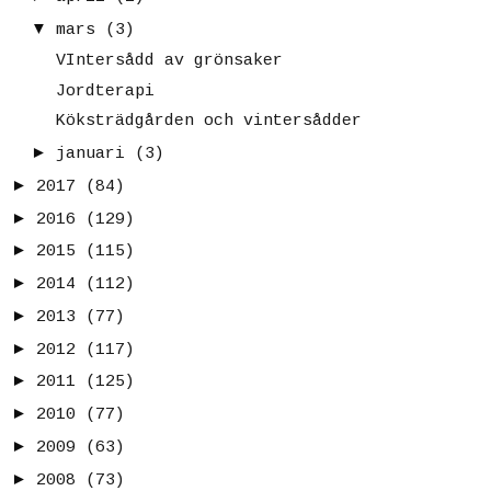
▼
mars
(3)
VIntersådd av grönsaker
Jordterapi
Köksträdgården och vintersådder
►
januari
(3)
►
2017
(84)
►
2016
(129)
►
2015
(115)
►
2014
(112)
►
2013
(77)
►
2012
(117)
►
2011
(125)
►
2010
(77)
►
2009
(63)
►
2008
(73)