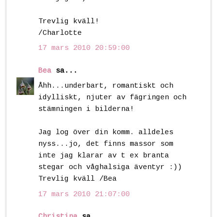
Trevlig kväll!
/Charlotte
17 mars 2010 20:59:00
Bea
sa...
Åhh...underbart, romantiskt och
idylliskt, njuter av fägringen och
stämningen i bilderna!
Jag log över din komm. alldeles
nyss...jo, det finns massor som
inte jag klarar av t ex branta
stegar och våghalsiga äventyr :))
Trevlig kväll /Bea
17 mars 2010 21:07:00
Christina
sa...