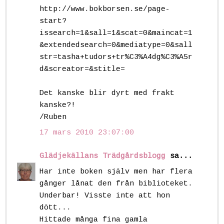
http://www.bokborsen.se/page-
start?
issearch=1&sall=1&scat=0&maincat=1
&extendedsearch=0&mediatype=0&sall
str=tasha+tudors+tr%C3%A4dg%C3%A5r
d&screator=&stitle=
Det kanske blir dyrt med frakt
kanske?!
/Ruben
17 mars 2010 23:07:00
Glädjekällans Trädgårdsblogg
sa...
Har inte boken själv men har flera
gånger lånat den från biblioteket.
Underbar! Visste inte att hon
dött...
Hittade många fina gamla