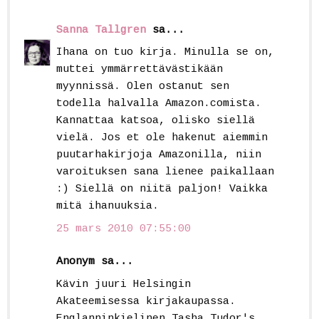
Sanna Tallgren
sa...
Ihana on tuo kirja. Minulla se on,
muttei ymmärrettävästikään
myynnissä. Olen ostanut sen
todella halvalla Amazon.comista.
Kannattaa katsoa, olisko siellä
vielä. Jos et ole hakenut aiemmin
puutarhakirjoja Amazonilla, niin
varoituksen sana lienee paikallaan
:) Siellä on niitä paljon! Vaikka
mitä ihanuuksia.
25 mars 2010 07:55:00
Anonym sa...
Kävin juuri Helsingin
Akateemisessa kirjakaupassa.
Englanninkielinen Tasha Tudor's