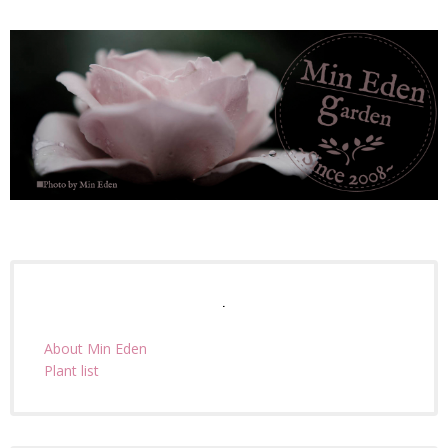
.
About Min Eden
Plant list