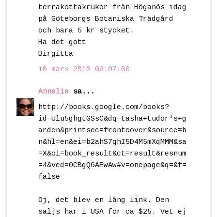
terrakottakrukor från Höganös idag
på Göteborgs Botaniska Trädgård
och bara 5 kr stycket.
Ha det gott
Birgitta
18 mars 2010 00:07:00
Annelie
sa...
http://books.google.com/books?
id=Ulu5ghgtGSsC&dq=tasha+tudor's+g
arden&printsec=frontcover&source=b
n&hl=en&ei=b2ahS7qhI5D4M5mXqMMM&sa
=X&oi=book_result&ct=result&resnum
=4&ved=0CBgQ6AEwAw#v=onepage&q=&f=
false
Oj, det blev en lång link. Den
säljs här i USA för ca $25. Vet ej