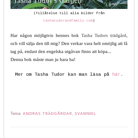
(Tillåtelse till alla bilder från
tashatudorandfamily.com
)
.
Har någon möjligtvis hennes bok
Tasha Tudors trädgård
,
och vill sälja den till mig? Den verkar vara helt omöjlig att få
tag på, endast den engelska utgåvan finns att köpa...
Denna bok måste man ju bara ha!
.
Mer om Tasha Tudor kan man läsa på
här
.
.
ANDRAS TRÄDGÅRDAR
SVAMMEL
Tema:
,