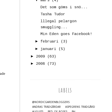
mars
(4)
Det som göms i snö...
Tasha Tudor
lllegal pelargon
smuggling...
Min Eden goes Facebook!
►
februari
(3)
►
januari
(5)
►
2009
(63)
►
2008
(73)
hade
LABELS
@NORDICGARDENBLOGGERS
ANDRAS TRÄDGÅRDAR
ASPEGRENS TRÄDGÅRD
AUGUSTI
BED OF ROSES
BH