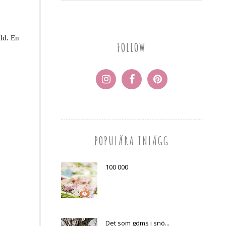
ld. En
FOLLOW
POPULÄRA INLÄGG
100 000
Det som göms i snö...