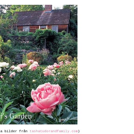
la bilder från
tashatudorandfamily.com
)