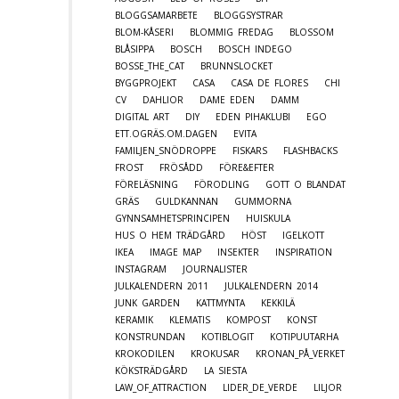
BLOGGSAMARBETE
BLOGGSYSTRAR
BLOM-KÅSERI
BLOMMIG FREDAG
BLOSSOM
BLÅSIPPA
BOSCH
BOSCH INDEGO
BOSSE_THE_CAT
BRUNNSLOCKET
BYGGPROJEKT
CASA
CASA DE FLORES
CHI
CV
DAHLIOR
DAME EDEN
DAMM
DIGITAL ART
DIY
EDEN PIHAKLUBI
EGO
ETT.OGRÄS.OM.DAGEN
EVITA
FAMILJEN_SNÖDROPPE
FISKARS
FLASHBACKS
FROST
FRÖSÅDD
FÖRE&EFTER
FÖRELÄSNING
FÖRODLING
GOTT O BLANDAT
GRÄS
GULDKANNAN
GUMMORNA
GYNNSAMHETSPRINCIPEN
HUISKULA
HUS O HEM TRÄDGÅRD
HÖST
IGELKOTT
IKEA
IMAGE MAP
INSEKTER
INSPIRATION
INSTAGRAM
JOURNALISTER
JULKALENDERN 2011
JULKALENDERN 2014
JUNK GARDEN
KATTMYNTA
KEKKILÄ
KERAMIK
KLEMATIS
KOMPOST
KONST
KONSTRUNDAN
KOTIBLOGIT
KOTIPUUTARHA
KROKODILEN
KROKUSAR
KRONAN_PÅ_VERKET
KÖKSTRÄDGÅRD
LA SIESTA
LAW_OF_ATTRACTION
LIDER_DE_VERDE
LILJOR