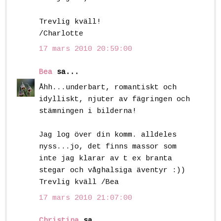
Trevlig kväll!
/Charlotte
17 mars 2010 20:59:00
Bea
sa...
Åhh...underbart, romantiskt och
idylliskt, njuter av fägringen och
stämningen i bilderna!
Jag log över din komm. alldeles
nyss...jo, det finns massor som
inte jag klarar av t ex branta
stegar och våghalsiga äventyr :))
Trevlig kväll /Bea
17 mars 2010 21:07:00
Christina
sa...