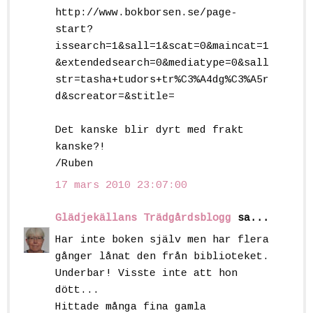
http://www.bokborsen.se/page-
start?
issearch=1&sall=1&scat=0&maincat=1
&extendedsearch=0&mediatype=0&sall
str=tasha+tudors+tr%C3%A4dg%C3%A5r
d&screator=&stitle=
Det kanske blir dyrt med frakt
kanske?!
/Ruben
17 mars 2010 23:07:00
Glädjekällans Trädgårdsblogg
sa...
Har inte boken själv men har flera
gånger lånat den från biblioteket.
Underbar! Visste inte att hon
dött...
Hittade många fina gamla