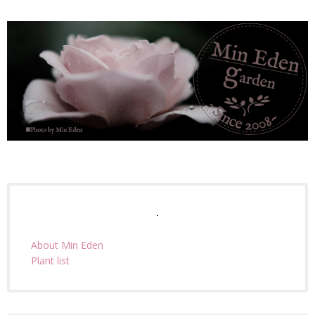
.
About Min Eden
Plant list