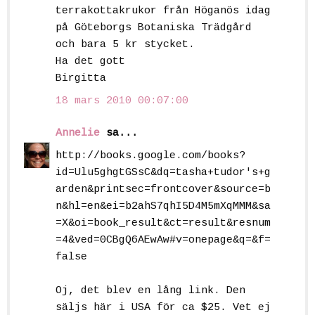
terrakottakrukor från Höganös idag
på Göteborgs Botaniska Trädgård
och bara 5 kr stycket.
Ha det gott
Birgitta
18 mars 2010 00:07:00
Annelie
sa...
http://books.google.com/books?
id=Ulu5ghgtGSsC&dq=tasha+tudor's+g
arden&printsec=frontcover&source=b
n&hl=en&ei=b2ahS7qhI5D4M5mXqMMM&sa
=X&oi=book_result&ct=result&resnum
=4&ved=0CBgQ6AEwAw#v=onepage&q=&f=
false
Oj, det blev en lång link. Den
säljs här i USA för ca $25. Vet ej