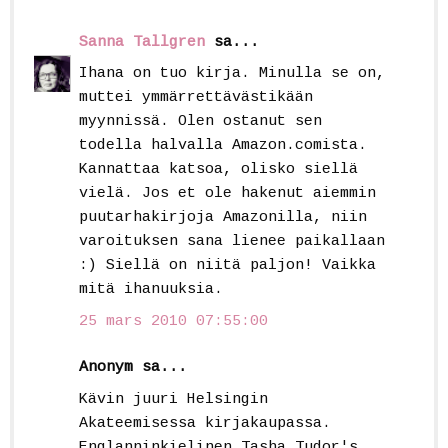
Sanna Tallgren
sa...
Ihana on tuo kirja. Minulla se on,
muttei ymmärrettävästikään
myynnissä. Olen ostanut sen
todella halvalla Amazon.comista.
Kannattaa katsoa, olisko siellä
vielä. Jos et ole hakenut aiemmin
puutarhakirjoja Amazonilla, niin
varoituksen sana lienee paikallaan
:) Siellä on niitä paljon! Vaikka
mitä ihanuuksia.
25 mars 2010 07:55:00
Anonym sa...
Kävin juuri Helsingin
Akateemisessa kirjakaupassa.
Englanninkielinen Tasha Tudor's