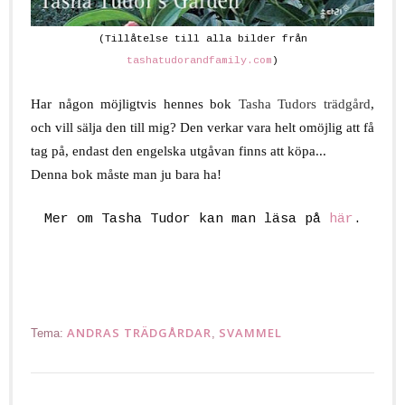
(Tillåtelse till alla bilder från
tashatudorandfamily.com
)
.
Har någon möjligtvis hennes bok
Tasha Tudors trädgård
,
och vill sälja den till mig? Den verkar vara helt omöjlig att få
tag på, endast den engelska utgåvan finns att köpa...
Denna bok måste man ju bara ha!
.
Mer om Tasha Tudor kan man läsa på
här
.
.
ANDRAS TRÄDGÅRDAR
SVAMMEL
Tema:
,