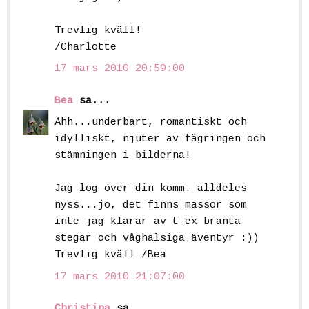
Trevlig kväll!
/Charlotte
17 mars 2010 20:59:00
Bea
sa...
Åhh...underbart, romantiskt och
idylliskt, njuter av fägringen och
stämningen i bilderna!
Jag log över din komm. alldeles
nyss...jo, det finns massor som
inte jag klarar av t ex branta
stegar och våghalsiga äventyr :))
Trevlig kväll /Bea
17 mars 2010 21:07:00
Christina
sa...