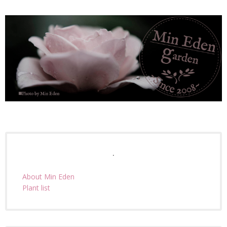
.
About Min Eden
Plant list