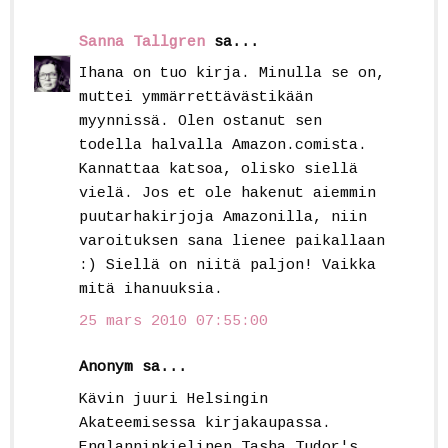
Sanna Tallgren
sa...
Ihana on tuo kirja. Minulla se on,
muttei ymmärrettävästikään
myynnissä. Olen ostanut sen
todella halvalla Amazon.comista.
Kannattaa katsoa, olisko siellä
vielä. Jos et ole hakenut aiemmin
puutarhakirjoja Amazonilla, niin
varoituksen sana lienee paikallaan
:) Siellä on niitä paljon! Vaikka
mitä ihanuuksia.
25 mars 2010 07:55:00
Anonym sa...
Kävin juuri Helsingin
Akateemisessa kirjakaupassa.
Englanninkielinen Tasha Tudor's