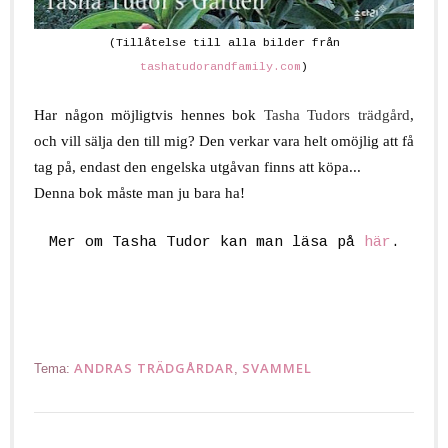
(Tillåtelse till alla bilder från
tashatudorandfamily.com
)
.
Har någon möjligtvis hennes bok
Tasha Tudors trädgård
,
och vill sälja den till mig? Den verkar vara helt omöjlig att få
tag på, endast den engelska utgåvan finns att köpa...
Denna bok måste man ju bara ha!
.
Mer om Tasha Tudor kan man läsa på
här
.
.
ANDRAS TRÄDGÅRDAR
SVAMMEL
Tema:
,