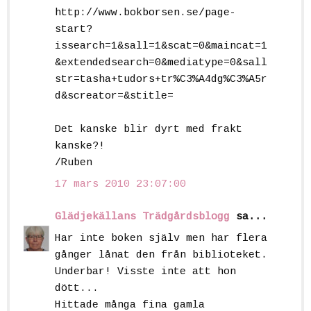
http://www.bokborsen.se/page-
start?
issearch=1&sall=1&scat=0&maincat=1
&extendedsearch=0&mediatype=0&sall
str=tasha+tudors+tr%C3%A4dg%C3%A5r
d&screator=&stitle=
Det kanske blir dyrt med frakt
kanske?!
/Ruben
17 mars 2010 23:07:00
Glädjekällans Trädgårdsblogg
sa...
Har inte boken själv men har flera
gånger lånat den från biblioteket.
Underbar! Visste inte att hon
dött...
Hittade många fina gamla