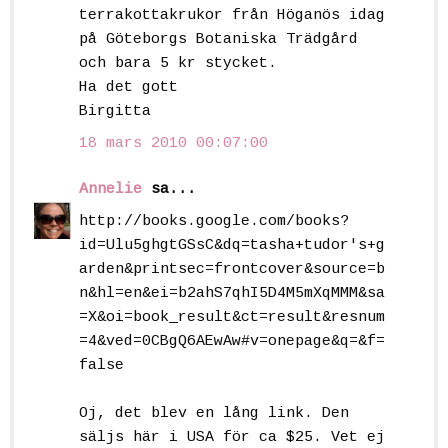
terrakottakrukor från Höganös idag
på Göteborgs Botaniska Trädgård
och bara 5 kr stycket.
Ha det gott
Birgitta
18 mars 2010 00:07:00
Annelie
sa...
http://books.google.com/books?
id=Ulu5ghgtGSsC&dq=tasha+tudor's+g
arden&printsec=frontcover&source=b
n&hl=en&ei=b2ahS7qhI5D4M5mXqMMM&sa
=X&oi=book_result&ct=result&resnum
=4&ved=0CBgQ6AEwAw#v=onepage&q=&f=
false
Oj, det blev en lång link. Den
säljs här i USA för ca $25. Vet ej