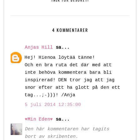
TACK FÖR BESÖKET!
4 KOMMENTARER
Anjas Hill
sa...
Hej! Hienoa löytää tänne!
Och en bra ruta det där med att
inte behöva kommentera bara bli
inspirerad! DEN tror jag att jag
snor efter att ha glott på den ett
tag...;-)))! /Anja
5 juli 2014 12:35:00
♥Min Eden♥
sa...
Den här kommentaren har tagits
bort av skribenten.