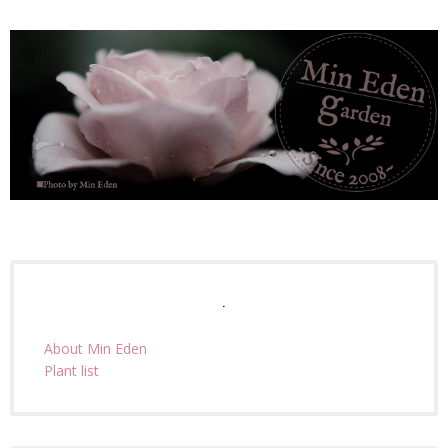
.
About Min Eden
Plant list