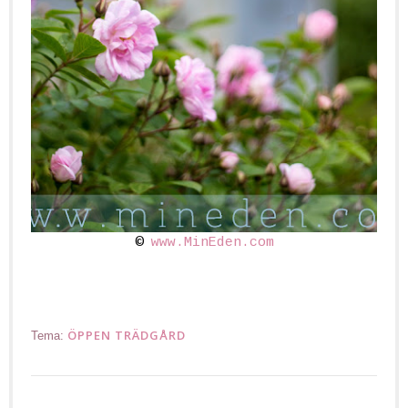
©
www.MinEden.com
ÖPPEN TRÄDGÅRD
Tema: