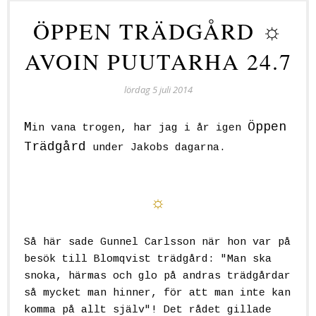
ÖPPEN TRÄDGÅRD ☼
AVOIN PUUTARHA 24.7
lördag 5 juli 2014
M
Öppen
in vana trogen, har jag i år igen
Trädgård
under Jakobs dagarna.
Avoin Puutarha
☼
Så här sade Gunnel Carlsson när hon var på
besök till Blomqvist trädgård:
"Man ska
snoka, härmas och glo på andras trädgårdar
så mycket man hinner, för att man inte kan
komma på allt själv"!
Det rådet gillade