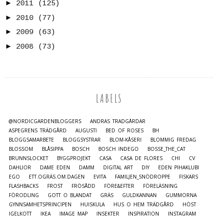
►
2011
(125)
►
2010
(77)
►
2009
(63)
►
2008
(73)
LABELS
@NORDICGARDENBLOGGERS
ANDRAS TRÄDGÅRDAR
ASPEGRENS TRÄDGÅRD
AUGUSTI
BED OF ROSES
BH
BLOGGSAMARBETE
BLOGGSYSTRAR
BLOM-KÅSERI
BLOMMIG FREDAG
BLOSSOM
BLÅSIPPA
BOSCH
BOSCH INDEGO
BOSSE_THE_CAT
BRUNNSLOCKET
BYGGPROJEKT
CASA
CASA DE FLORES
CHI
CV
DAHLIOR
DAME EDEN
DAMM
DIGITAL ART
DIY
EDEN PIHAKLUBI
EGO
ETT.OGRÄS.OM.DAGEN
EVITA
FAMILJEN_SNÖDROPPE
FISKARS
FLASHBACKS
FROST
FRÖSÅDD
FÖRE&EFTER
FÖRELÄSNING
FÖRODLING
GOTT O BLANDAT
GRÄS
GULDKANNAN
GUMMORNA
GYNNSAMHETSPRINCIPEN
HUISKULA
HUS O HEM TRÄDGÅRD
HÖST
IGELKOTT
IKEA
IMAGE MAP
INSEKTER
INSPIRATION
INSTAGRAM