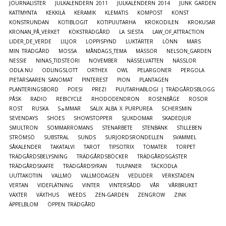
JOURNALISTER
JULKALENDERN 2011
JULKALENDERN 2014
JUNK GARDEN
KATTMYNTA
KEKKILÄ
KERAMIK
KLEMATIS
KOMPOST
KONST
KONSTRUNDAN
KOTIBLOGIT
KOTIPUUTARHA
KROKODILEN
KROKUSAR
KRONAN_PÅ_VERKET
KÖKSTRÄDGÅRD
LA SIESTA
LAW_OF_ATTRACTION
LIDER_DE_VERDE
LILJOR
LOPPISFYND
LUKTÄRTER
LÖNN
MARS
MIN TRÄDGÅRD
MOSSA
MÅNDAGS_TEMA
MÄSSOR
NELSON_GARDEN
NESSIE
NINAS_TIDSTEORI
NOVEMBER
NÄSSELVATTEN
NÄSSLOR
ODLA.NU
ODLINGSLOTT
ORTHEX
OWL
PELARGONER
PERGOLA
PIETARSAAREN SANOMAT
PINTEREST
PION
PLANTAGEN
PLANTERINGSBORD
POESI
PREZI
PUUTARHABLOGI | TRÄDGÅRDSBLOGG
PÅSK
RADIO
REBICYCLE
RHODODENDRON
ROSENBÅGE
ROSOR
ROST
RUSKA
S☼MMAR
SALIX ALBA X PURPUREA
SCHERSMIN
SEVENDAYS
SHOES
SHOWSTOPPER
SJUKDOMAR
SKADEDJUR
SMULTRON
SOMMARROMANS
STENARBETE
STENBÄNK
STILLEBEN
STRÖMSÖ
SUBSTRAL
SUNDS
SURJORDSRONDELLEN
SVAMMEL
SÅKALENDER
TAKATALVI
TAROT
TIPSOTRIX
TOMATER
TORPET
TRÄDGÅRDSBELYSNING
TRÄDGÅRDSBÖCKER
TRÄDGÅRDSGÄSTER
TRÄDGÅRDSKAFFE
TRÄDGÅRDSYRAN
TULPANER
TÄCKODLA
UUTTAKOTIIN
VALLMO
VALLMODAGEN
VEDLIDER
VERKSTADEN
VERTAN
VIDEFLÄTNING
VINTER
VINTERSÅDD
VÅR
VÅRBRUKET
VÄXTER
VÄXTHUS
WEEDS
ZEN-GARDEN
ZENGROW
ZINK
ÄPPELBLOM
ÖPPEN TRÄDGÅRD