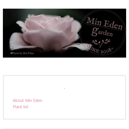
.
About Min Eden
Plant list