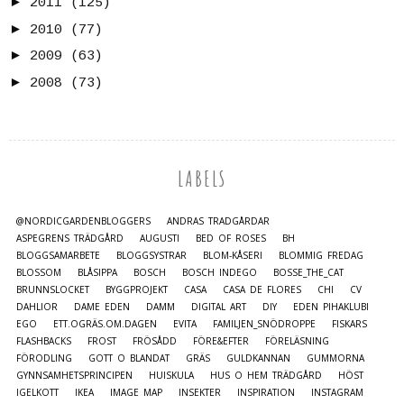
►
2011
(125)
►
2010
(77)
►
2009
(63)
►
2008
(73)
LABELS
@NORDICGARDENBLOGGERS
ANDRAS TRÄDGÅRDAR
ASPEGRENS TRÄDGÅRD
AUGUSTI
BED OF ROSES
BH
BLOGGSAMARBETE
BLOGGSYSTRAR
BLOM-KÅSERI
BLOMMIG FREDAG
BLOSSOM
BLÅSIPPA
BOSCH
BOSCH INDEGO
BOSSE_THE_CAT
BRUNNSLOCKET
BYGGPROJEKT
CASA
CASA DE FLORES
CHI
CV
DAHLIOR
DAME EDEN
DAMM
DIGITAL ART
DIY
EDEN PIHAKLUBI
EGO
ETT.OGRÄS.OM.DAGEN
EVITA
FAMILJEN_SNÖDROPPE
FISKARS
FLASHBACKS
FROST
FRÖSÅDD
FÖRE&EFTER
FÖRELÄSNING
FÖRODLING
GOTT O BLANDAT
GRÄS
GULDKANNAN
GUMMORNA
GYNNSAMHETSPRINCIPEN
HUISKULA
HUS O HEM TRÄDGÅRD
HÖST
IGELKOTT
IKEA
IMAGE MAP
INSEKTER
INSPIRATION
INSTAGRAM