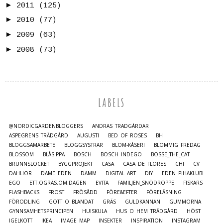
►
2011
(125)
►
2010
(77)
►
2009
(63)
►
2008
(73)
LABELS
@NORDICGARDENBLOGGERS
ANDRAS TRÄDGÅRDAR
ASPEGRENS TRÄDGÅRD
AUGUSTI
BED OF ROSES
BH
BLOGGSAMARBETE
BLOGGSYSTRAR
BLOM-KÅSERI
BLOMMIG FREDAG
BLOSSOM
BLÅSIPPA
BOSCH
BOSCH INDEGO
BOSSE_THE_CAT
BRUNNSLOCKET
BYGGPROJEKT
CASA
CASA DE FLORES
CHI
CV
DAHLIOR
DAME EDEN
DAMM
DIGITAL ART
DIY
EDEN PIHAKLUBI
EGO
ETT.OGRÄS.OM.DAGEN
EVITA
FAMILJEN_SNÖDROPPE
FISKARS
FLASHBACKS
FROST
FRÖSÅDD
FÖRE&EFTER
FÖRELÄSNING
FÖRODLING
GOTT O BLANDAT
GRÄS
GULDKANNAN
GUMMORNA
GYNNSAMHETSPRINCIPEN
HUISKULA
HUS O HEM TRÄDGÅRD
HÖST
IGELKOTT
IKEA
IMAGE MAP
INSEKTER
INSPIRATION
INSTAGRAM