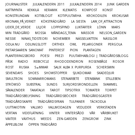
JOURNALISTER
JULKALENDERN 2011
JULKALENDERN 2014
JUNK GARDEN
KATTMYNTA
KEKKILÄ
KERAMIK
KLEMATIS
KOMPOST
KONST
KONSTRUNDAN
KOTIBLOGIT
KOTIPUUTARHA
KROKODILEN
KROKUSAR
KRONAN_PÅ_VERKET
KÖKSTRÄDGÅRD
LA SIESTA
LAW_OF_ATTRACTION
LIDER_DE_VERDE
LILJOR
LOPPISFYND
LUKTÄRTER
LÖNN
MARS
MIN TRÄDGÅRD
MOSSA
MÅNDAGS_TEMA
MÄSSOR
NELSON_GARDEN
NESSIE
NINAS_TIDSTEORI
NOVEMBER
NÄSSELVATTEN
NÄSSLOR
ODLA.NU
ODLINGSLOTT
ORTHEX
OWL
PELARGONER
PERGOLA
PIETARSAAREN SANOMAT
PINTEREST
PION
PLANTAGEN
PLANTERINGSBORD
POESI
PREZI
PUUTARHABLOGI | TRÄDGÅRDSBLOGG
PÅSK
RADIO
REBICYCLE
RHODODENDRON
ROSENBÅGE
ROSOR
ROST
RUSKA
S☼MMAR
SALIX ALBA X PURPUREA
SCHERSMIN
SEVENDAYS
SHOES
SHOWSTOPPER
SJUKDOMAR
SKADEDJUR
SMULTRON
SOMMARROMANS
STENARBETE
STENBÄNK
STILLEBEN
STRÖMSÖ
SUBSTRAL
SUNDS
SURJORDSRONDELLEN
SVAMMEL
SÅKALENDER
TAKATALVI
TAROT
TIPSOTRIX
TOMATER
TORPET
TRÄDGÅRDSBELYSNING
TRÄDGÅRDSBÖCKER
TRÄDGÅRDSGÄSTER
TRÄDGÅRDSKAFFE
TRÄDGÅRDSYRAN
TULPANER
TÄCKODLA
UUTTAKOTIIN
VALLMO
VALLMODAGEN
VEDLIDER
VERKSTADEN
VERTAN
VIDEFLÄTNING
VINTER
VINTERSÅDD
VÅR
VÅRBRUKET
VÄXTER
VÄXTHUS
WEEDS
ZEN-GARDEN
ZENGROW
ZINK
ÄPPELBLOM
ÖPPEN TRÄDGÅRD