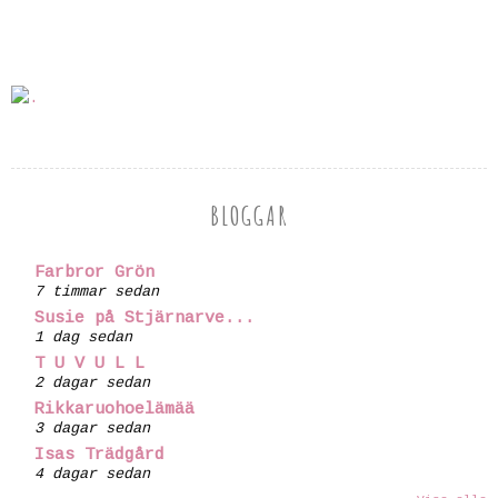
BLOGGAR
Farbror Grön
7 timmar sedan
Susie på Stjärnarve...
1 dag sedan
T U V U L L
2 dagar sedan
Rikkaruohoelämää
3 dagar sedan
Isas Trädgård
4 dagar sedan