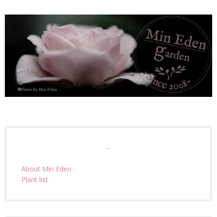
.
About Min Eden
Plant list