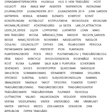
GYNNSAMHETSPRINCIPEN
HUISKULA
HUS O HEM TRÄDGÅRD
HÖST
IGELKOTT
IKEA
IMAGE MAP
INSEKTER
INSPIRATION
INSTAGRAM
JOURNALISTER
JULKALENDERN 2011
JULKALENDERN 2014
JUNK GARDEN
KATTMYNTA
KEKKILÄ
KERAMIK
KLEMATIS
KOMPOST
KONST
KONSTRUNDAN
KOTIBLOGIT
KOTIPUUTARHA
KROKODILEN
KROKUSAR
KRONAN_PÅ_VERKET
KÖKSTRÄDGÅRD
LA SIESTA
LAW_OF_ATTRACTION
LIDER_DE_VERDE
LILJOR
LOPPISFYND
LUKTÄRTER
LÖNN
MARS
MIN TRÄDGÅRD
MOSSA
MÅNDAGS_TEMA
MÄSSOR
NELSON_GARDEN
NESSIE
NINAS_TIDSTEORI
NOVEMBER
NÄSSELVATTEN
NÄSSLOR
ODLA.NU
ODLINGSLOTT
ORTHEX
OWL
PELARGONER
PERGOLA
PIETARSAAREN SANOMAT
PINTEREST
PION
PLANTAGEN
PLANTERINGSBORD
POESI
PREZI
PUUTARHABLOGI | TRÄDGÅRDSBLOGG
PÅSK
RADIO
REBICYCLE
RHODODENDRON
ROSENBÅGE
ROSOR
ROST
RUSKA
S☼MMAR
SALIX ALBA X PURPUREA
SCHERSMIN
SEVENDAYS
SHOES
SHOWSTOPPER
SJUKDOMAR
SKADEDJUR
SMULTRON
SOMMARROMANS
STENARBETE
STENBÄNK
STILLEBEN
STRÖMSÖ
SUBSTRAL
SUNDS
SURJORDSRONDELLEN
SVAMMEL
SÅKALENDER
TAKATALVI
TAROT
TIPSOTRIX
TOMATER
TORPET
TRÄDGÅRDSBELYSNING
TRÄDGÅRDSBÖCKER
TRÄDGÅRDSGÄSTER
TRÄDGÅRDSKAFFE
TRÄDGÅRDSYRAN
TULPANER
TÄCKODLA
UUTTAKOTIIN
VALLMO
VALLMODAGEN
VEDLIDER
VERKSTADEN
VERTAN
VIDEFLÄTNING
VINTER
VINTERSÅDD
VÅR
VÅRBRUKET
VÄXTER
VÄXTHUS
WEEDS
ZEN-GARDEN
ZENGROW
ZINK
ÄPPELBLOM
ÖPPEN TRÄDGÅRD