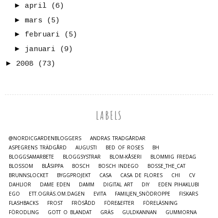
►
april
(6)
►
mars
(5)
►
februari
(5)
►
januari
(9)
►
2008
(73)
LABELS
@NORDICGARDENBLOGGERS
ANDRAS TRÄDGÅRDAR
ASPEGRENS TRÄDGÅRD
AUGUSTI
BED OF ROSES
BH
BLOGGSAMARBETE
BLOGGSYSTRAR
BLOM-KÅSERI
BLOMMIG FREDAG
BLOSSOM
BLÅSIPPA
BOSCH
BOSCH INDEGO
BOSSE_THE_CAT
BRUNNSLOCKET
BYGGPROJEKT
CASA
CASA DE FLORES
CHI
CV
DAHLIOR
DAME EDEN
DAMM
DIGITAL ART
DIY
EDEN PIHAKLUBI
EGO
ETT.OGRÄS.OM.DAGEN
EVITA
FAMILJEN_SNÖDROPPE
FISKARS
FLASHBACKS
FROST
FRÖSÅDD
FÖRE&EFTER
FÖRELÄSNING
FÖRODLING
GOTT O BLANDAT
GRÄS
GULDKANNAN
GUMMORNA