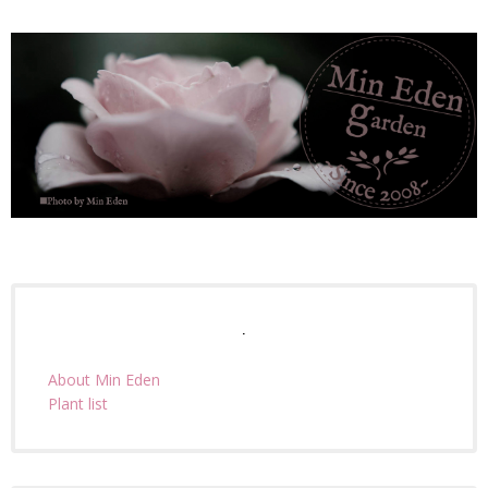
.
About Min Eden
Plant list