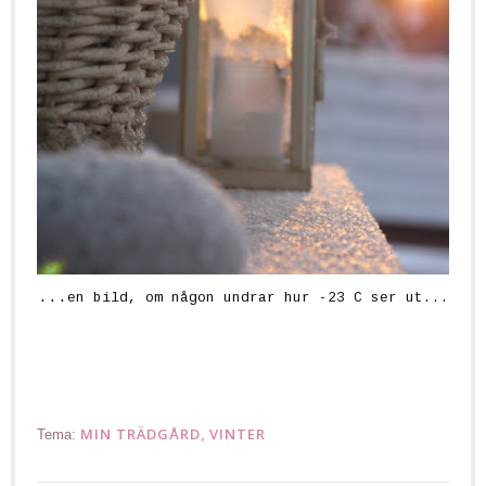
...
en bild, om någon undrar hur -23 C ser ut...
.
MIN TRÄDGÅRD
VINTER
Tema:
,