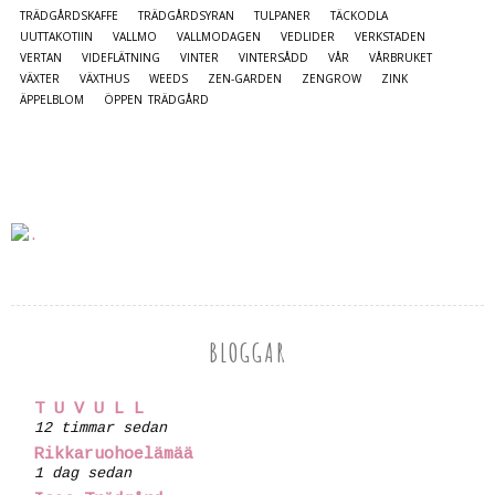
TRÄDGÅRDSKAFFE
TRÄDGÅRDSYRAN
TULPANER
TÄCKODLA
UUTTAKOTIIN
VALLMO
VALLMODAGEN
VEDLIDER
VERKSTADEN
VERTAN
VIDEFLÄTNING
VINTER
VINTERSÅDD
VÅR
VÅRBRUKET
VÄXTER
VÄXTHUS
WEEDS
ZEN-GARDEN
ZENGROW
ZINK
ÄPPELBLOM
ÖPPEN TRÄDGÅRD
BLOGGAR
T U V U L L
12 timmar sedan
Rikkaruohoelämää
1 dag sedan