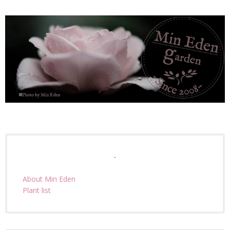
.
About Min Eden
Plant list