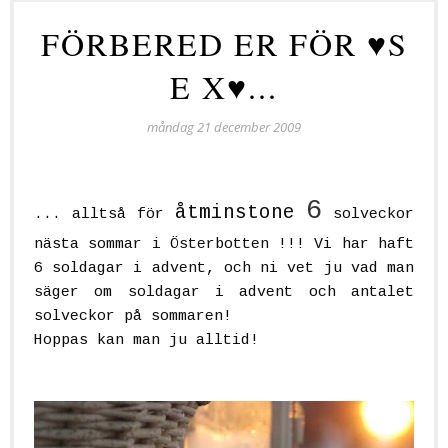
FÖRBERED ER FÖR ♥S
E X♥...
måndag 21 december 2009
6
åtminstone
... alltså för
solveckor
nästa sommar i Österbotten !!! Vi har haft
6 soldagar i advent, och ni vet ju vad man
säger om soldagar i advent och antalet
solveckor på sommaren!
Hoppas kan man ju alltid!
.