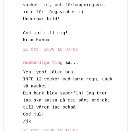
vacker jul, och förhoppningsvis
inte för lång vinter :)
Underbar bild!
God jul till dig!
Kram Hanna
21 dec. 2009 18:34:00
oumbärliga ting
sa...
Yes, yes! Låter bra.
INTE 12 veckor med bara regn, tack
så mycket!
Din bänk blev superfin! Jag tror
jag ska satsa på ett sånt projekt
till våren jag också.
God jul!
/jk
21 dec. 2009 19:16:00