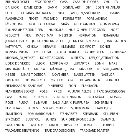
BRUNNSLOCKET
BYGGPROJEKT
CASA
CASA DE FLORES
CHI
CV
DAHLIOR
DAME EDEN
DAMM
DIGITAL ART
DIY
EDEN PIHAKLUBI
EGO
ETT.OGRÄS.OM.DAGEN
EVITA
FAMILJEN_SNÖDROPPE
FISKARS
FLASHBACKS
FROST
FRÖSÅDD
FÖRE&EFTER
FÖRELÄSNING
FÖRODLING
GOTT O BLANDAT
GRÄS
GULDKANNAN
GUMMORNA
GYNNSAMHETSPRINCIPEN
HUISKULA
HUS O HEM TRÄDGÅRD
HÖST
IGELKOTT
IKEA
IMAGE MAP
INSEKTER
INSPIRATION
INSTAGRAM
JOURNALISTER
JULKALENDERN 2011
JULKALENDERN 2014
JUNK GARDEN
KATTMYNTA
KEKKILÄ
KERAMIK
KLEMATIS
KOMPOST
KONST
KONSTRUNDAN
KOTIBLOGIT
KOTIPUUTARHA
KROKODILEN
KROKUSAR
KRONAN_PÅ_VERKET
KÖKSTRÄDGÅRD
LA SIESTA
LAW_OF_ATTRACTION
LIDER_DE_VERDE
LILJOR
LOPPISFYND
LUKTÄRTER
LÖNN
MARS
MIN TRÄDGÅRD
MOSSA
MÅNDAGS_TEMA
MÄSSOR
NELSON_GARDEN
NESSIE
NINAS_TIDSTEORI
NOVEMBER
NÄSSELVATTEN
NÄSSLOR
ODLA.NU
ODLINGSLOTT
ORTHEX
OWL
PELARGONER
PERGOLA
PIETARSAAREN SANOMAT
PINTEREST
PION
PLANTAGEN
PLANTERINGSBORD
POESI
PREZI
PUUTARHABLOGI | TRÄDGÅRDSBLOGG
PÅSK
RADIO
REBICYCLE
RHODODENDRON
ROSENBÅGE
ROSOR
ROST
RUSKA
S☼MMAR
SALIX ALBA X PURPUREA
SCHERSMIN
SEVENDAYS
SHOES
SHOWSTOPPER
SJUKDOMAR
SKADEDJUR
SMULTRON
SOMMARROMANS
STENARBETE
STENBÄNK
STILLEBEN
STRÖMSÖ
SUBSTRAL
SUNDS
SURJORDSRONDELLEN
SVAMMEL
SÅKALENDER
TAKATALVI
TAROT
TIPSOTRIX
TOMATER
TORPET
TRÄDGÅRDSBELYSNING
TRÄDGÅRDSBÖCKER
TRÄDGÅRDSGÄSTER