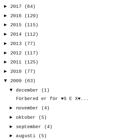
►
2017
(84)
►
2016
(129)
►
2015
(115)
►
2014
(112)
►
2013
(77)
►
2012
(117)
►
2011
(125)
►
2010
(77)
▼
2009
(63)
▼
december
(1)
Förbered er för ♥S E X♥...
►
november
(4)
►
oktober
(5)
►
september
(4)
►
augusti
(5)