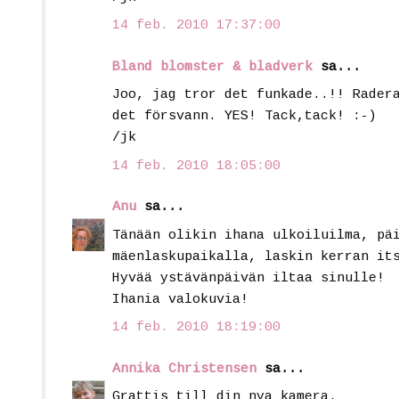
14 feb. 2010 17:37:00
Bland blomster & bladverk
sa...
Joo, jag tror det funkade..!! Rader
det försvann. YES! Tack,tack! :-)
/jk
14 feb. 2010 18:05:00
Anu
sa...
Tänään olikin ihana ulkoiluilma, pä
mäenlaskupaikalla, laskin kerran it
Hyvää ystävänpäivän iltaa sinulle!
Ihania valokuvia!
14 feb. 2010 18:19:00
Annika Christensen
sa...
Grattis till din nya kamera.