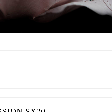
.
SSION SX20