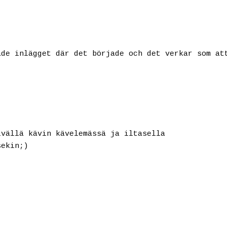
ade inlägget där det började och det verkar som at
ivällä kävin kävelemässä ja iltasella
sekin;)