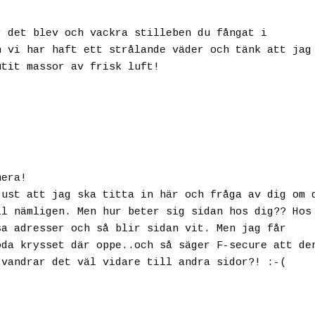
r det blev och vackra stilleben du fångat i
n vi har haft ett strålande väder och tänk att jag
utit massor av frisk luft!
mera!
just att jag ska titta in här och fråga av dig om 
ll nämligen. Men hur beter sig sidan hos dig?? Hos
sa adresser och så blir sidan vit. Men jag får
öda krysset där oppe..och så säger F-secure att de
 vandrar det väl vidare till andra sidor?! :-(