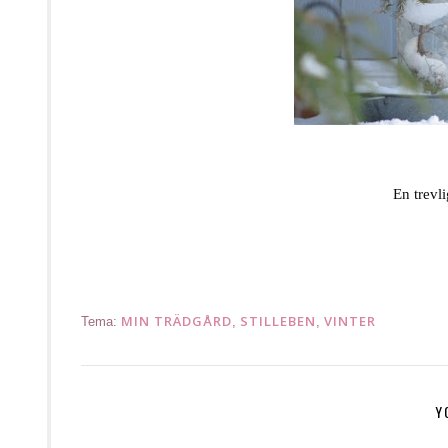
En trevli
Hyvä ystävänpäivää
MIN TRÄDGÅRD
STILLEBEN
VINTER
Tema:
,
,
Y