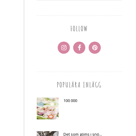
FOLLOW
POPULÄRA INLÄGG
100 000
Det som göms i snö...