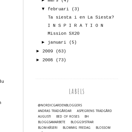
mars
(4)
▼
februari
(3)
Ta siesta i en La Siesta?
I N S P I R A T I O N
Mission SX20
►
januari
(5)
►
2009
(63)
►
2008
(73)
du
LABELS
n
@NORDICGARDENBLOGGERS
ANDRAS TRÄDGÅRDAR
ASPEGRENS TRÄDGÅRD
AUGUSTI
BED OF ROSES
BH
BLOGGSAMARBETE
BLOGGSYSTRAR
BLOM-KÅSERI
BLOMMIG FREDAG
BLOSSOM