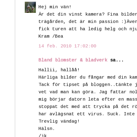
Hej min vän!
Är det din vinst kamera? Fina bilde
trägården, det är min passion :)Äve
fick turen att ha ledig helg och nj
Kram /Bea
14 feb. 2010 17:02:00
Bland blomster & bladverk
sa...
Hallii, hallåå!
Härliga bilder du fångar med din ka
Tack för tipset på bloggen..tänkte 
vet vad man kan göra. Jag fattar no
mig börjar datorn leta efter en mas
stoppat det med att trycka på det r
har avlägsnat ett virus. Suck. Inte
Trevlig vändag!
Hälsn.
/jk