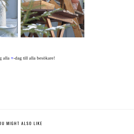
happy valentines day
g alla
♥
-
dag till alla besökare!
OU MIGHT ALSO LIKE