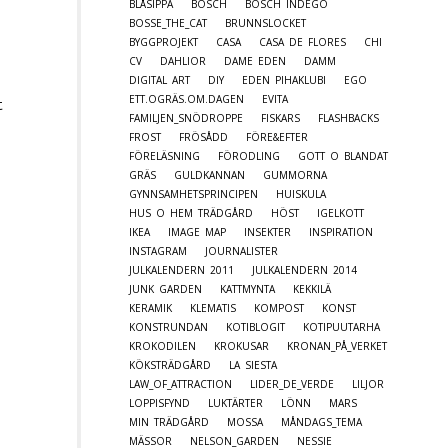
BLÅSIPPA
BOSCH
BOSCH INDEGO
BOSSE_THE_CAT
BRUNNSLOCKET
BYGGPROJEKT
CASA
CASA DE FLORES
CHI
CV
DAHLIOR
DAME EDEN
DAMM
DIGITAL ART
DIY
EDEN PIHAKLUBI
EGO
ETT.OGRÄS.OM.DAGEN
EVITA
t
FAMILJEN_SNÖDROPPE
FISKARS
FLASHBACKS
FROST
FRÖSÅDD
FÖRE&EFTER
FÖRELÄSNING
FÖRODLING
GOTT O BLANDAT
GRÄS
GULDKANNAN
GUMMORNA
GYNNSAMHETSPRINCIPEN
HUISKULA
HUS O HEM TRÄDGÅRD
HÖST
IGELKOTT
IKEA
IMAGE MAP
INSEKTER
INSPIRATION
INSTAGRAM
JOURNALISTER
JULKALENDERN 2011
JULKALENDERN 2014
JUNK GARDEN
KATTMYNTA
KEKKILÄ
KERAMIK
KLEMATIS
KOMPOST
KONST
KONSTRUNDAN
KOTIBLOGIT
KOTIPUUTARHA
KROKODILEN
KROKUSAR
KRONAN_PÅ_VERKET
KÖKSTRÄDGÅRD
LA SIESTA
LAW_OF_ATTRACTION
LIDER_DE_VERDE
LILJOR
LOPPISFYND
LUKTÄRTER
LÖNN
MARS
MIN TRÄDGÅRD
MOSSA
MÅNDAGS_TEMA
MÄSSOR
NELSON_GARDEN
NESSIE