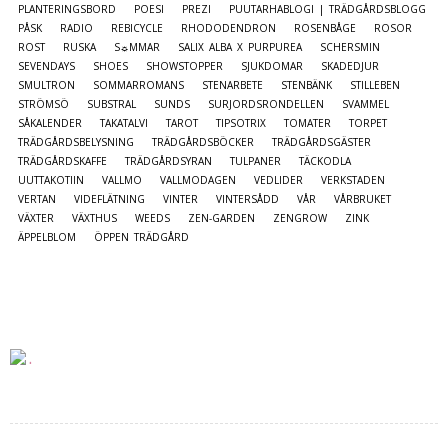
PLANTERINGSBORD
POESI
PREZI
PUUTARHABLOGI | TRÄDGÅRDSBLOGG
PÅSK
RADIO
REBICYCLE
RHODODENDRON
ROSENBÅGE
ROSOR
ROST
RUSKA
S☼MMAR
SALIX ALBA X PURPUREA
SCHERSMIN
SEVENDAYS
SHOES
SHOWSTOPPER
SJUKDOMAR
SKADEDJUR
SMULTRON
SOMMARROMANS
STENARBETE
STENBÄNK
STILLEBEN
STRÖMSÖ
SUBSTRAL
SUNDS
SURJORDSRONDELLEN
SVAMMEL
SÅKALENDER
TAKATALVI
TAROT
TIPSOTRIX
TOMATER
TORPET
TRÄDGÅRDSBELYSNING
TRÄDGÅRDSBÖCKER
TRÄDGÅRDSGÄSTER
TRÄDGÅRDSKAFFE
TRÄDGÅRDSYRAN
TULPANER
TÄCKODLA
UUTTAKOTIIN
VALLMO
VALLMODAGEN
VEDLIDER
VERKSTADEN
VERTAN
VIDEFLÄTNING
VINTER
VINTERSÅDD
VÅR
VÅRBRUKET
VÄXTER
VÄXTHUS
WEEDS
ZEN-GARDEN
ZENGROW
ZINK
ÄPPELBLOM
ÖPPEN TRÄDGÅRD