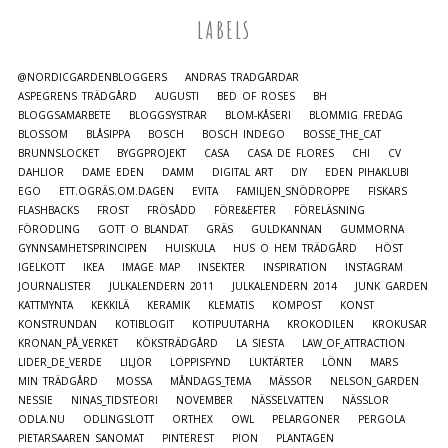
LABELS
@NORDICGARDENBLOGGERS
ANDRAS TRÄDGÅRDAR
ASPEGRENS TRÄDGÅRD
AUGUSTI
BED OF ROSES
BH
BLOGGSAMARBETE
BLOGGSYSTRAR
BLOM-KÅSERI
BLOMMIG FREDAG
BLOSSOM
BLÅSIPPA
BOSCH
BOSCH INDEGO
BOSSE_THE_CAT
BRUNNSLOCKET
BYGGPROJEKT
CASA
CASA DE FLORES
CHI
CV
DAHLIOR
DAME EDEN
DAMM
DIGITAL ART
DIY
EDEN PIHAKLUBI
EGO
ETT.OGRÄS.OM.DAGEN
EVITA
FAMILJEN_SNÖDROPPE
FISKARS
FLASHBACKS
FROST
FRÖSÅDD
FÖRE&EFTER
FÖRELÄSNING
FÖRODLING
GOTT O BLANDAT
GRÄS
GULDKANNAN
GUMMORNA
GYNNSAMHETSPRINCIPEN
HUISKULA
HUS O HEM TRÄDGÅRD
HÖST
IGELKOTT
IKEA
IMAGE MAP
INSEKTER
INSPIRATION
INSTAGRAM
JOURNALISTER
JULKALENDERN 2011
JULKALENDERN 2014
JUNK GARDEN
KATTMYNTA
KEKKILÄ
KERAMIK
KLEMATIS
KOMPOST
KONST
KONSTRUNDAN
KOTIBLOGIT
KOTIPUUTARHA
KROKODILEN
KROKUSAR
KRONAN_PÅ_VERKET
KÖKSTRÄDGÅRD
LA SIESTA
LAW_OF_ATTRACTION
LIDER_DE_VERDE
LILJOR
LOPPISFYND
LUKTÄRTER
LÖNN
MARS
MIN TRÄDGÅRD
MOSSA
MÅNDAGS_TEMA
MÄSSOR
NELSON_GARDEN
NESSIE
NINAS_TIDSTEORI
NOVEMBER
NÄSSELVATTEN
NÄSSLOR
ODLA.NU
ODLINGSLOTT
ORTHEX
OWL
PELARGONER
PERGOLA
PIETARSAAREN SANOMAT
PINTEREST
PION
PLANTAGEN