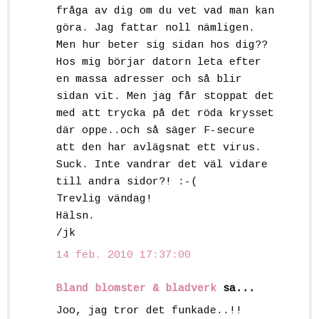
fråga av dig om du vet vad man kan
göra. Jag fattar noll nämligen.
Men hur beter sig sidan hos dig??
Hos mig börjar datorn leta efter
en massa adresser och så blir
sidan vit. Men jag får stoppat det
med att trycka på det röda krysset
där oppe..och så säger F-secure
att den har avlägsnat ett virus.
Suck. Inte vandrar det väl vidare
till andra sidor?! :-(
Trevlig vändag!
Hälsn.
/jk
14 feb. 2010 17:37:00
Bland blomster & bladverk
sa...
Joo, jag tror det funkade..!!