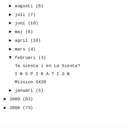
►
augusti
(8)
►
juli
(7)
►
juni
(10)
►
maj
(8)
►
april
(10)
►
mars
(4)
▼
februari
(3)
Ta siesta i en La Siesta?
I N S P I R A T I O N
Mission SX20
►
januari
(5)
►
2009
(63)
►
2008
(73)