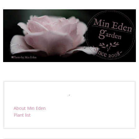
.
About Min Eden
Plant list