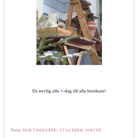
happy valentines day
En trevlig alla
♥
-
dag till alla besökare!
Hyvä ystävänpäivää
MIN TRÄDGÅRD
STILLEBEN
VINTER
Tema:
,
,