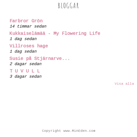
BLOGGAR
Farbror Grön
14 timmar sedan
Kukkaiselämää - My Flowering Life
1 dag sedan
Villroses hage
1 dag sedan
Susie på Stjärnarve...
2 dagar sedan
T U V U L L
3 dagar sedan
Visa alla
Copyright www.MinEden.com