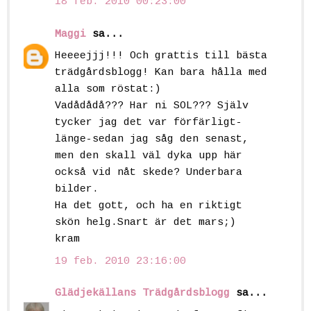
18 feb. 2010 00:23:00
Maggi
sa...
Heeeejjj!!! Och grattis till bästa
trädgårdsblogg! Kan bara hålla med
alla som röstat:)
Vadådådå??? Har ni SOL??? Själv
tycker jag det var förfärligt-
länge-sedan jag såg den senast,
men den skall väl dyka upp här
också vid nåt skede? Underbara
bilder.
Ha det gott, och ha en riktigt
skön helg.Snart är det mars;)
kram
19 feb. 2010 23:16:00
Glädjekällans Trädgårdsblogg
sa...