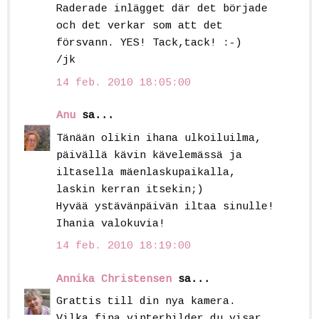
Raderade inlägget där det började
och det verkar som att det
försvann. YES! Tack,tack! :-)
/jk
14 feb. 2010 18:05:00
Anu
sa...
Tänään olikin ihana ulkoiluilma,
päivällä kävin kävelemässä ja
iltasella mäenlaskupaikalla,
laskin kerran itsekin;)
Hyvää ystävänpäivän iltaa sinulle!
Ihania valokuvia!
14 feb. 2010 18:19:00
Annika Christensen
sa...
Grattis till din nya kamera.
Vilka fina vinterbilder du visar