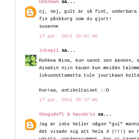
Unknown
sa...
oj, nej, gult är så fint, underbara
fin påskkorg som du gjort!
susanne
17 apr. 2011 20:07:00
intopii
sa...
Rohkea Nina, kun sanot sen ääneen, 
Ainakin niin kauan kun meidän talom
lukuunottamatta tule juurikaan kelt
Hurraa, antikeltaiset :-D
17 apr. 2011 20:37:00
Skogsdoft & havsbris
sa...
Jag är inte heller någon "gul" männ
det visade sig att hela 4 (!!!) av 