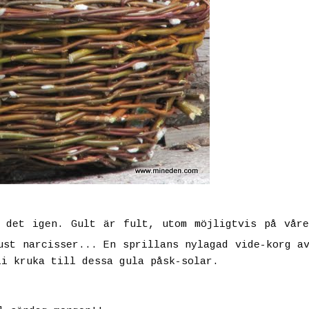
 det igen. Gult är fult, utom möjligtvis på våre
ust narcisser... En sprillans nylagad vide-korg a
li kruka till dessa gula påsk-solar.