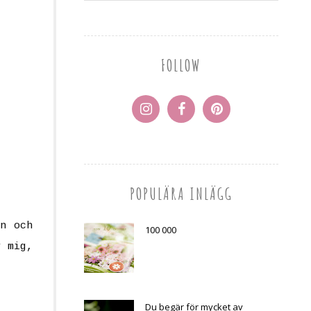
FOLLOW
POPULÄRA INLÄGG
n och
100 000
v mig,
Du begär för mycket av