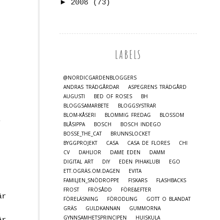
►
2008
(73)
LABELS
@NORDICGARDENBLOGGERS
ANDRAS TRÄDGÅRDAR
ASPEGRENS TRÄDGÅRD
AUGUSTI
BED OF ROSES
BH
BLOGGSAMARBETE
BLOGGSYSTRAR
BLOM-KÅSERI
BLOMMIG FREDAG
BLOSSOM
.
BLÅSIPPA
BOSCH
BOSCH INDEGO
BOSSE_THE_CAT
BRUNNSLOCKET
BYGGPROJEKT
CASA
CASA DE FLORES
CHI
CV
DAHLIOR
DAME EDEN
DAMM
DIGITAL ART
DIY
EDEN PIHAKLUBI
EGO
ETT.OGRÄS.OM.DAGEN
EVITA
FAMILJEN_SNÖDROPPE
FISKARS
FLASHBACKS
FROST
FRÖSÅDD
FÖRE&EFTER
är
FÖRELÄSNING
FÖRODLING
GOTT O BLANDAT
GRÄS
GULDKANNAN
GUMMORNA
GYNNSAMHETSPRINCIPEN
HUISKULA