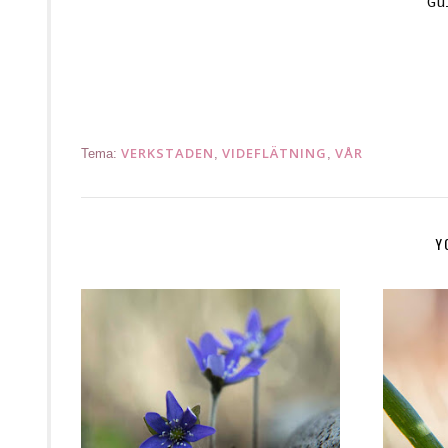
Gu
/Nina
VERKSTADEN
VIDEFLÄTNING
VÅR
Tema:
,
,
Y