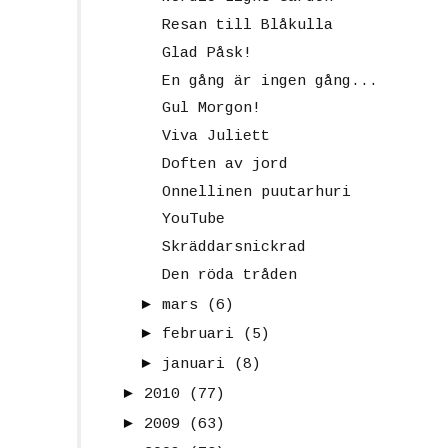
Resan till Blåkulla
Glad Påsk!
En gång är ingen gång...
Gul Morgon!
Viva Juliett
Doften av jord
Onnellinen puutarhuri
YouTube
Skräddarsnickrad
Den röda tråden
►
mars
(6)
►
februari
(5)
►
januari
(8)
►
2010
(77)
►
2009
(63)