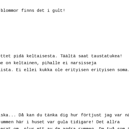
 blommor finns det i gult!
ettet pidä keltaisesta. Täältä saat taustatukea!
me on keltainen, pihalle ei narsisseja
aista. Ei ellei kukka ole erityisen erityisen soma
iska... Då kan du tänka dig hur förtjust jag var n
rummen här i huset var gula tidigare! Det allra