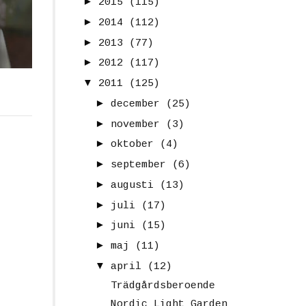
►
2015
(115)
►
2014
(112)
►
2013
(77)
►
2012
(117)
▼
2011
(125)
►
december
(25)
►
november
(3)
►
oktober
(4)
►
september
(6)
►
augusti
(13)
►
juli
(17)
►
juni
(15)
►
maj
(11)
▼
april
(12)
Trädgårdsberoende
Nordic Light Garden