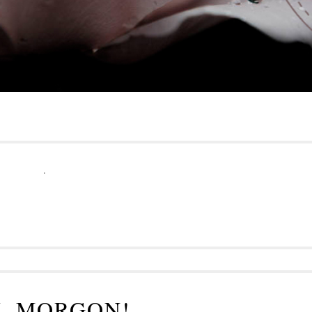
.
L MORGON!