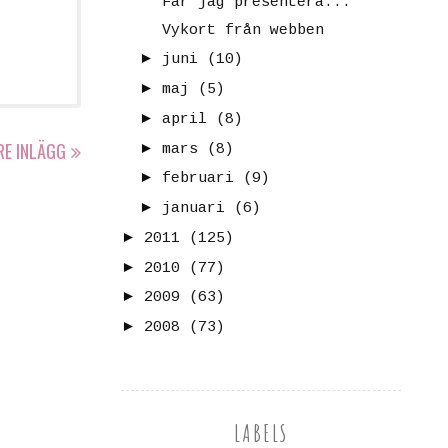
Får jag presentera...
Vykort från webben
►
juni
(10)
►
maj
(5)
►
april
(8)
RE INLÄGG
►
mars
(8)
►
februari
(9)
►
januari
(6)
►
2011
(125)
►
2010
(77)
►
2009
(63)
►
2008
(73)
LABELS