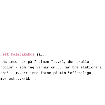
å ett halmtakshus
sa...
inns inte här på "holmen "...Nå, den skulle
arödlor - som jag värnar om....Har tre stationära
band"...Tyvärr inte foton på min "offentliga
mmor och...kräk...