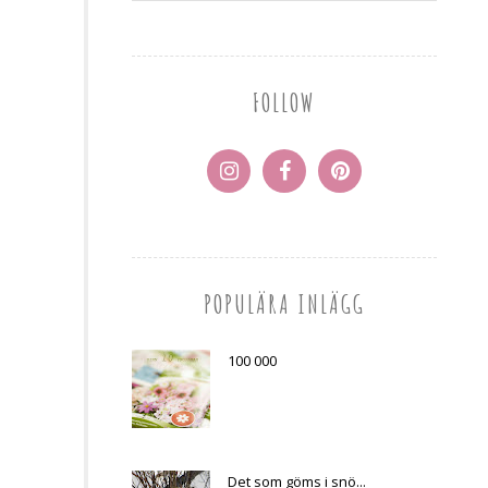
FOLLOW
POPULÄRA INLÄGG
100 000
Det som göms i snö...